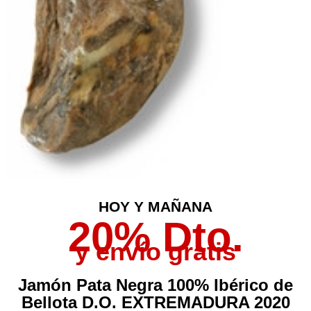
HOY Y MAÑANA
20% Dto.
y envío gratis
Jamón Pata Negra 100% Ibérico de
Bellota D.O. EXTREMADURA 202
0