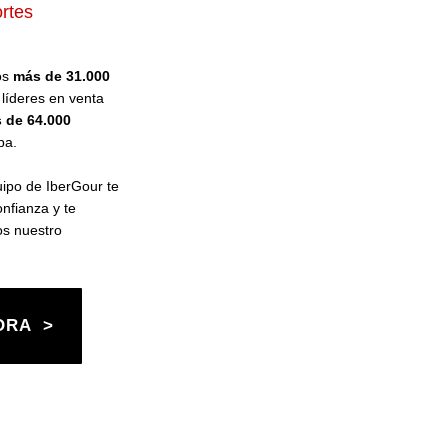
rtes
os
más de 31.000
líderes en venta
 de 64.000
pa.
uipo de IberGour te
nfianza y te
os nuestro
ORA >