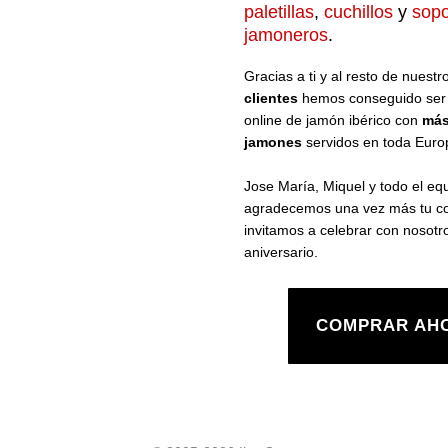
paletillas
,
cuchillos
y
sopo
jamoneros
.
Gracias a ti y al resto de nuestr
clientes
hemos conseguido ser 
online de jamón ibérico con
más
jamones
servidos en toda Euro
Jose María, Miquel y todo el eq
agradecemos una vez más tu co
invitamos a celebrar con nosotr
aniversario.
COMPRAR AH