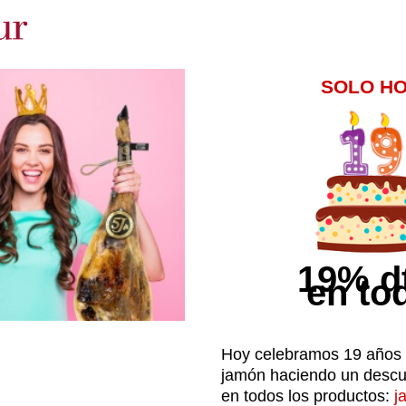
SOLO H
19% d
en to
Hoy celebramos 19 años
jamón haciendo un descu
en todos los productos:
j