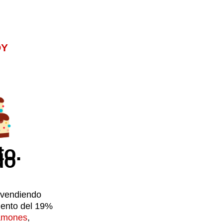
OY
to.
do
 vendiendo
ento del 19%
amones
,