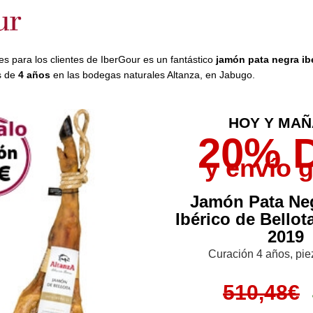
es para los clientes de IberGour es un fantástico
jamón pata negra ibé
s de
4 años
en las bodegas naturales Altanza, en Jabugo.
HOY Y MA
20% D
y envío g
Jamón Pata Ne
Ibérico de Bello
2019
Curación 4 años, pie
510,48€