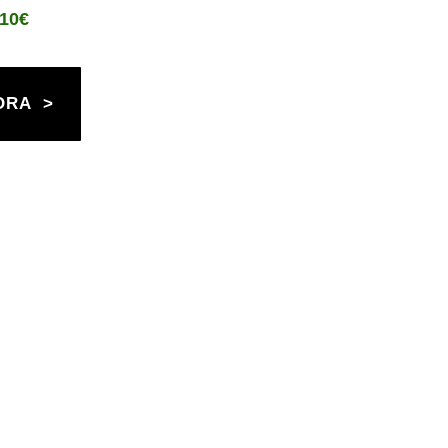
,10€
ORA >