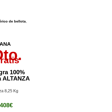
rico de bellota
,
ÑANA
to.
ratis
gra 100%
ta ALTANZA
za 8,25 Kg
408€