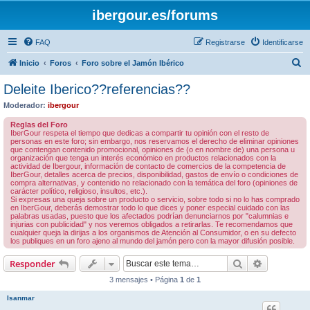
ibergour.es/forums
FAQ
Registrarse
Identificarse
B
Inicio
Foros
Foro sobre el Jamón Ibérico
u
Deleite Iberico??referencias??
s
Moderador:
ibergour
c
Reglas del Foro
a
IberGour respeta el tiempo que dedicas a compartir tu opinión con el resto de
personas en este foro; sin embargo, nos reservamos el derecho de eliminar opiniones
r
que contengan contenido promocional, opiniones de (o en nombre de) una persona u
organización que tenga un interés económico en productos relacionados con la
actividad de Ibergour, información de contacto de comercios de la competencia de
IberGour, detalles acerca de precios, disponibilidad, gastos de envío o condiciones de
compra alternativas, y contenido no relacionado con la temática del foro (opiniones de
carácter político, religioso, insultos, etc.).
Si expresas una queja sobre un producto o servicio, sobre todo si no lo has comprado
en IberGour, deberás demostrar todo lo que dices y poner especial cuidado con las
palabras usadas, puesto que los afectados podrían denunciarnos por "calumnias e
injurias con publicidad" y nos veremos obligados a retirarlas. Te recomendamos que
cualquier queja la dirijas a los organismos de Atención al Consumidor, o en su defecto
los publiques en un foro ajeno al mundo del jamón pero con la mayor difusión posible.
Buscar
Búsqueda 
Responder
3 mensajes • Página
1
de
1
Isanmar