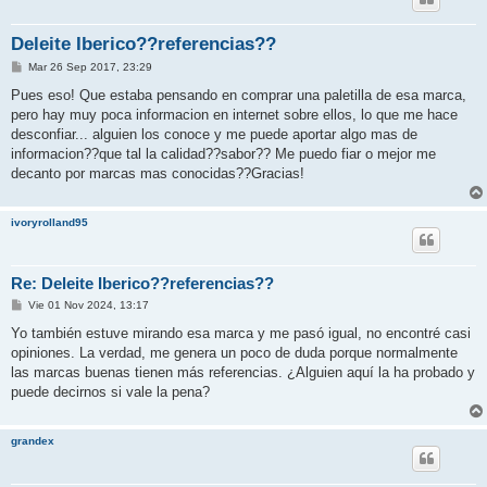
Deleite Iberico??referencias??
M
Mar 26 Sep 2017, 23:29
e
n
Pues eso! Que estaba pensando en comprar una paletilla de esa marca,
s
pero hay muy poca informacion en internet sobre ellos, lo que me hace
a
j
desconfiar... alguien los conoce y me puede aportar algo mas de
e
informacion??que tal la calidad??sabor?? Me puedo fiar o mejor me
decanto por marcas mas conocidas??Gracias!
ivoryrolland95
Re: Deleite Iberico??referencias??
M
Vie 01 Nov 2024, 13:17
e
n
Yo también estuve mirando esa marca y me pasó igual, no encontré casi
s
opiniones. La verdad, me genera un poco de duda porque normalmente
a
j
las marcas buenas tienen más referencias. ¿Alguien aquí la ha probado y
e
puede decirnos si vale la pena?
grandex