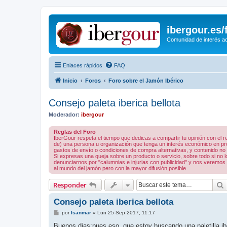
ibergour.es
Comunidad de interés ace
Enlaces rápidos
FAQ
Inicio
Foros
Foro sobre el Jamón Ibérico
Consejo paleta iberica bellota
Moderador:
ibergour
Reglas del Foro
IberGour respeta el tiempo que dedicas a compartir tu opinión con el
de) una persona u organización que tenga un interés económico en prod
gastos de envío o condiciones de compra alternativas, y contenido no rel
Si expresas una queja sobre un producto o servicio, sobre todo si no
denunciarnos por "calumnias e injurias con publicidad" y nos veremos 
al mundo del jamón pero con la mayor difusión posible.
Responder
Consejo paleta iberica bellota
M
por
Isanmar
»
Lun 25 Sep 2017, 11:17
e
n
Buenos dias:pues eso, que estoy buscando una paletilla i