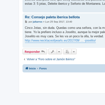
s
estas 3: 5 jotas, Deleite iberico y Señorio de Montanera
a
j
e
Re: Consejo paleta iberica bellota
M
por
juliarrss
»
Lun 25 Sep 2017, 13:40
e
n
Cinco Jotas, sin duda. Quedas como una señora, con la me
s
tiene. Yo la prefiero incluso a Joselito, aunque la mejor p
a
j
Joselito es muy cara. Se les va un poco la olla, la verdad.
e
http://www.necklaceofpearls.es/2017/09/ ... -joselito/
Responder
Volver a “Foro sobre el Jamón Ibérico”
Inicio
Foros