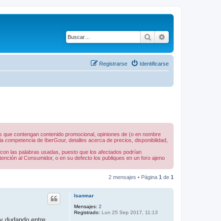
Buscar
Búsqueda avanza
Registrarse
Identificarse
nes que contengan contenido promocional, opiniones de (o en nombre
 competencia de IberGour, detalles acerca de precios, disponibilidad,
 con las palabras usadas, puesto que los afectados podrían
tención al Consumidor, o en su defecto los publiques en un foro ajeno
2 mensajes • Página
1
de
1
Isanmar
Mensajes:
2
Registrado:
Lun 25 Sep 2017, 11:13
oy dudando entre