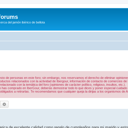
/forums
rca del jamón ibérico de bellota
 resto de personas en este foro; sin embargo, nos reservamos el derecho de eliminar opinio
uctos relacionados con la actividad de Ibergour, información de contacto de comercios de la
acionado con la temática del foro (opiniones de carácter político, religioso, insultos, etc.).
 lo has comprado en IberGour, deberás demostrar todo lo que dices y poner especial cuidado
obligados a retirarlas. Te recomendamos que cualquier queja la dirijas a los organismos de A
Buscar
Búsqueda avanzada
berica de excelente calidad como regalo de cumpleaños para mi marido y est