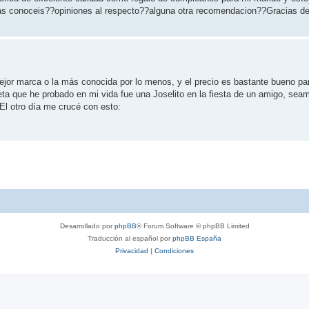
. Las conoceis??opiniones al respecto??alguna otra recomendacion??Gracias d
jor marca o la más conocida por lo menos, y el precio es bastante bueno par
aleta que he probado en mi vida fue una Joselito en la fiesta de un amigo, se
 El otro día me crucé con esto:
Desarrollado por
phpBB
® Forum Software © phpBB Limited
Traducción al español por
phpBB España
Privacidad
|
Condiciones