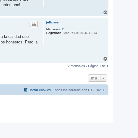
e antemano!
A
r
r
juliarrss
i
b
Mensajes:
11
Registrado:
Mar 06 Dic 2016, 12:14
a
a la calidad que
amos honestos. Pero la
A
r
2 mensajes • Página
1
de
1
r
i
b
Ir a
a
Borrar cookies
Todos los horarios son
UTC+02:00