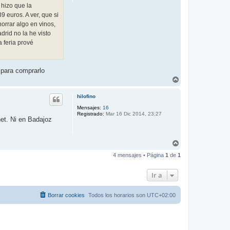
 hizo que la
9 euros. A ver, que si
orrar algo en vinos,
rid no la he visto
 feria prové
 para comprarlo
A
r
r
hilofino
i
b
Mensajes:
16
Registrado:
Mar 16 Dic 2014, 23:27
a
et. Ni en Badajoz
A
r
4 mensajes • Página
1
de
1
r
i
b
Ir a
a
Borrar cookies
Todos los horarios son
UTC+02:00