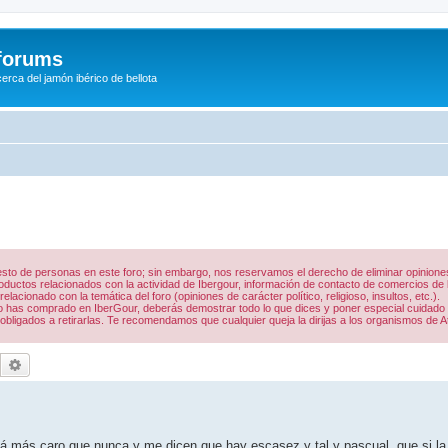
/forums
rca del jamón ibérico de bellota
 resto de personas en este foro; sin embargo, nos reservamos el derecho de eliminar opinio
uctos relacionados con la actividad de Ibergour, información de contacto de comercios de la
acionado con la temática del foro (opiniones de carácter político, religioso, insultos, etc.).
 lo has comprado en IberGour, deberás demostrar todo lo que dices y poner especial cuidado
obligados a retirarlas. Te recomendamos que cualquier queja la dirijas a los organismos de A
Buscar
Búsqueda avanzada
á más caro que nunca y me dicen que hay escasez y tal y pascual, que si la c