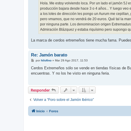
j
Hola. Me estoy volviendo loca. Por un lado el jamón 5J es
e
producción bajara desde hace 3 o 4 años... Y luego veo en 
a los lotes de dirección les pongo un Aurum me cepillan,
pero vmamos, que no vendrá de 20 euros. Qué tal la mar
por ninguna parte. Los denominacion origen Extremadura 
Admiración Blázquez y estaba riquísimo pero supongo que
La marca de cerdos ertremeños tiene mucha fama. Puedes c
Re: Jamón barato
M
por
hilofino
»
Mar 29 Ago 2017, 11:53
e
n
Cerdos Extremeños sólo se vende en tiendas físicas de Bar
s
encuentras. Y no los he visto en ninguna feria.
a
j
e
Responder
Volver a “Foro sobre el Jamón Ibérico”
Inicio
Foros