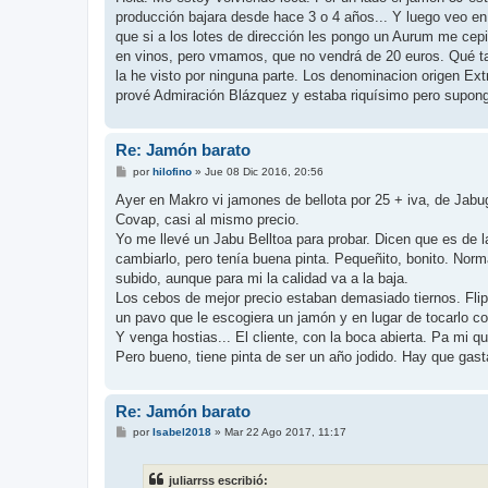
s
producción bajara desde hace 3 o 4 años... Y luego veo en e
a
j
que si a los lotes de dirección les pongo un Aurum me cepi
e
en vinos, pero vmamos, que no vendrá de 20 euros. Qué t
la he visto por ninguna parte. Los denominacion origen Ext
prové Admiración Blázquez y estaba riquísimo pero supongo
Re: Jamón barato
M
por
hilofino
»
Jue 08 Dic 2016, 20:56
e
n
Ayer en Makro vi jamones de bellota por 25 + iva, de Jabug
s
Covap, casi al mismo precio.
a
j
Yo me llevé un Jabu Belltoa para probar. Dicen que es de 
e
cambiarlo, pero tenía buena pinta. Pequeñito, bonito. No
subido, aunque para mi la calidad va a la baja.
Los cebos de mejor precio estaban demasiado tiernos. Flip
un pavo que le escogiera un jamón y en lugar de tocarlo c
Y venga hostias... El cliente, con la boca abierta. Pa mi q
Pero bueno, tiene pinta de ser un año jodido. Hay que gas
Re: Jamón barato
M
por
Isabel2018
»
Mar 22 Ago 2017, 11:17
e
n
s
juliarrss escribió:
a