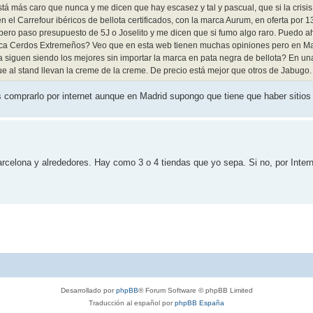
tá más caro que nunca y me dicen que hay escasez y tal y pascual, que si la crisis
el Carrefour ibéricos de bellota certificados, con la marca Aurum, en oferta por 13
 pero paso presupuesto de 5J o Joselito y me dicen que si fumo algo raro. Puedo ah
ca Cerdos Extremeños? Veo que en esta web tienen muchas opiniones pero en Mad
siguen siendo los mejores sin importar la marca en pata negra de bellota? En una
 al stand llevan la creme de la creme. De precio está mejor que otros de Jabugo.
omprarlo por internet aunque en Madrid supongo que tiene que haber sitios
celona y alrededores. Hay como 3 o 4 tiendas que yo sepa. Si no, por Intern
Desarrollado por
phpBB
® Forum Software © phpBB Limited
Traducción al español por
phpBB España