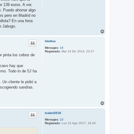
r 139 euros. A ver,
o. Puedo ahorrar algo
es pero en Madrid no
llota? En una feria
de Jabugo.
A
r
r
hilofino
i
b
Mensajes:
16
Registrado:
Mar 16 Dic 2014, 23:27
a
r pinta los cebos de
acaso hay que
imo. Todo lo de 5J ha
Un cliente le pidió a
 escogiendo sandías.
A
r
r
Isabel2018
i
b
Mensajes:
10
Registrado:
Lun 21 Ago 2017, 16:44
a