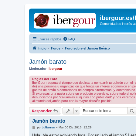
ibergour.es
Comunidad de interés ace
Enlaces rápidos
FAQ
Inicio
Foros
Foro sobre el Jamón Ibérico
Jamón barato
Moderador:
ibergour
Reglas del Foro
IberGour respeta el tiempo que dedicas a compartir tu opinión con el
de) una persona u organización que tenga un interés económico en prod
gastos de envío o condiciones de compra alternativas, y contenido no rel
Si expresas una queja sobre un producto o servicio, sobre todo si no
denunciarnos por "calumnias e injurias con publicidad" y nos veremos 
al mundo del jamón pero con la mayor difusión posible.
Responder
Jamón barato
M
por
juliarrss
»
Mar 06 Dic 2016, 12:29
e
n
Hola. Me estoy volviendo loca. Por un lado el jamón 5J est