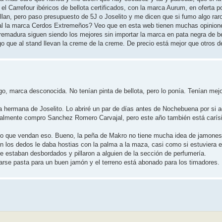
l Carrefour ibéricos de bellota certificados, con la marca Aurum, en oferta po
llan, pero paso presupuesto de 5J o Joselito y me dicen que si fumo algo rar
al la marca Cerdos Extremeños? Veo que en esta web tienen muchas opinion
remadura siguen siendo los mejores sin importar la marca en pata negra de be
 que al stand llevan la creme de la creme. De precio está mejor que otros 
o, marca desconocida. No tenían pinta de bellota, pero lo ponía. Tenían mejo
la hermana de Joselito. Lo abriré un par de días antes de Nochebuena por si 
rmalmente compro Sanchez Romero Carvajal, pero este año también está carís
o que vendan eso. Bueno, la peña de Makro no tiene mucha idea de jamones. 
on los dedos le daba hostias con la palma a la maza, casi como si estuviera
ue estaban desbordados y pillaron a alguien de la sección de perfumería.
tarse pasta para un buen jamón y el terreno está abonado para los timadores.