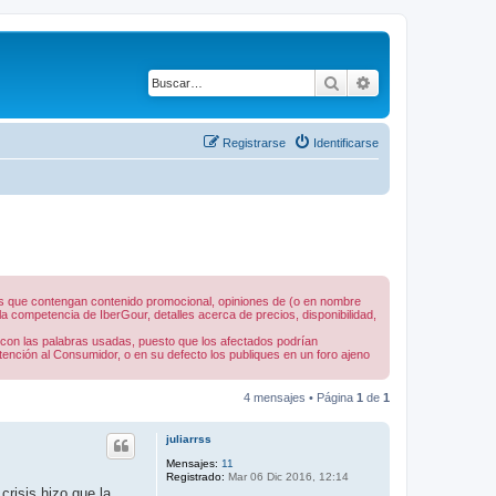
Buscar
Búsqueda avanza
Registrarse
Identificarse
nes que contengan contenido promocional, opiniones de (o en nombre
 competencia de IberGour, detalles acerca de precios, disponibilidad,
 con las palabras usadas, puesto que los afectados podrían
tención al Consumidor, o en su defecto los publiques en un foro ajeno
4 mensajes • Página
1
de
1
juliarrss
Mensajes:
11
Registrado:
Mar 06 Dic 2016, 12:14
risis hizo que la