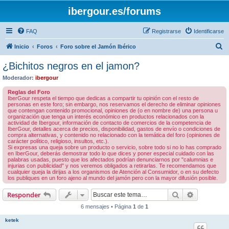
ibergour.es/forums
FAQ
Registrarse
Identificarse
B
Inicio
Foros
Foro sobre el Jamón Ibérico
u
¿Bichitos negros en el jamon?
s
Moderador:
ibergour
c
Reglas del Foro
a
IberGour respeta el tiempo que dedicas a compartir tu opinión con el resto de
personas en este foro; sin embargo, nos reservamos el derecho de eliminar opiniones
r
que contengan contenido promocional, opiniones de (o en nombre de) una persona u
organización que tenga un interés económico en productos relacionados con la
actividad de Ibergour, información de contacto de comercios de la competencia de
IberGour, detalles acerca de precios, disponibilidad, gastos de envío o condiciones de
compra alternativas, y contenido no relacionado con la temática del foro (opiniones de
carácter político, religioso, insultos, etc.).
Si expresas una queja sobre un producto o servicio, sobre todo si no lo has comprado
en IberGour, deberás demostrar todo lo que dices y poner especial cuidado con las
palabras usadas, puesto que los afectados podrían denunciarnos por "calumnias e
injurias con publicidad" y nos veremos obligados a retirarlas. Te recomendamos que
cualquier queja la dirijas a los organismos de Atención al Consumidor, o en su defecto
los publiques en un foro ajeno al mundo del jamón pero con la mayor difusión posible.
Buscar
Búsqueda 
Responder
6 mensajes • Página
1
de
1
ketek