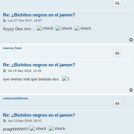
Re: ¿Bichitos negros en el jamon?
M
Lun 27 Feb 2017, 19:47
e
n
Ayyyy Dios mío....
s
a
j
e
marcos frost
Re: ¿Bichitos negros en el jamon?
M
Vie 25 May 2018, 14:36
e
n
oye menos mal que botaste eso .
s
a
j
e
soniacastellanos
Re: ¿Bichitos negros en el jamon?
M
Jue 23 Ago 2018, 16:57
e
n
puaghhhhhh!!!!
s