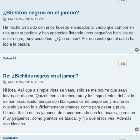
¿Bichitos negros en el jamon?
M
Mié 16 Nov 2016, 13:03
e
n
He hecho un caldo con unos huesos envasados al vacío que compré en
s
una gran superficie y han aparecido flotando unos pequeños bichillos de
a
j
color negro, muy pequeños. ¿Que es eso? Por supuesto que el caldo ha
e
ido a la basura
Sebas71
Re: ¿Bichitos negros en el jamon?
M
Mié 16 Nov 2016, 18:23
e
n
Ni idea. Así que a simple vista se vean, sólo se me ocurre que sean
s
larvas de mosca. Quizás con la temperatura y los ingredientes del caldo
a
j
se han oscurecido, porque son blanquecinos de pequeños y marrones
e
cuando ya son lo suficientemente grandes como para pasar a pupa.
Lo más típico de los jamones de supermercado son los ácaros, pero son
muy pequeños, como granitos de azúcar, y fijo que ni los ves. Además
son blancos.
SandraBB