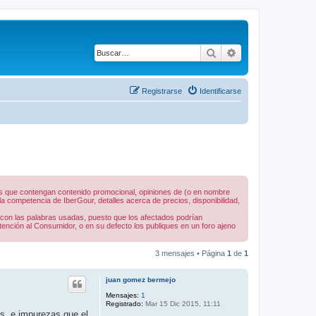
Buscar
Búsqueda avanza
Registrarse
Identificarse
nes que contengan contenido promocional, opiniones de (o en nombre
 competencia de IberGour, detalles acerca de precios, disponibilidad,
 con las palabras usadas, puesto que los afectados podrían
tención al Consumidor, o en su defecto los publiques en un foro ajeno
3 mensajes • Página
1
de
1
juan gomez bermejo
Mensajes:
1
Registrado:
Mar 15 Dic 2015, 11:11
as, e impurezas que el