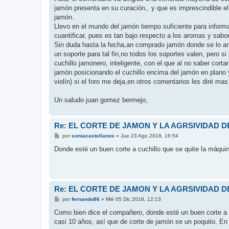
s
jamón presenta en su curación,. y que es imprescindible e
a
j
jamón.
e
Llevo en el mundo del jamón tiempo suficiente para inform
cuantificar, pues es tan bajo respecto a los aromas 
Sin duda hasta la fecha,an comprado jamón donde se lo an 
un soporte para tal fin,no todos los soportes valen, pero
cuchillo jamonero, inteligente, con el que al no saber cort
jamón posicionando el cuchillo encima del jamón en plano y
violín) si el foro me deja,en otros comentarios les diré mas
Un saludo juan gomez bermejo,
Re: EL CORTE DE JAMON Y LA AGRSIVIDAD 
M
por
soniacastellanos
»
Jue 23 Ago 2018, 16:54
e
n
Donde esté un buen corte a cuchillo que se quite la máqui
s
a
j
e
Re: EL CORTE DE JAMON Y LA AGRSIVIDAD 
M
por
fernando86
»
Mié 05 Dic 2018, 12:13
e
n
Como bien dice el compañero, donde esté un buen corte a cu
s
casi 10 años, así que de corte de jamón se un poquito. En
a