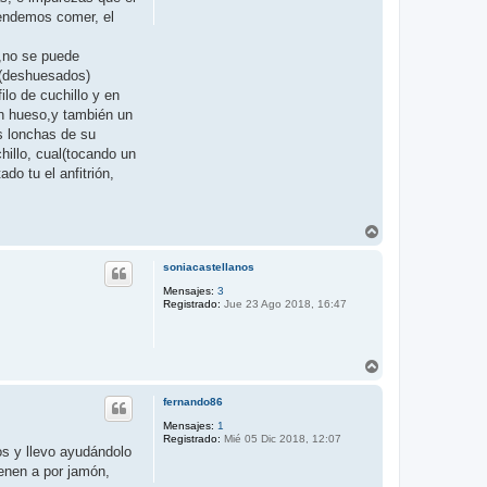
tendemos comer, el
o,no se puede
(deshuesados)
lo de cuchillo y en
in hueso,y también un
as lonchas de su
hillo, cual(tocando un
do tu el anfitrión,
A
r
r
soniacastellanos
i
b
Mensajes:
3
Registrado:
Jue 23 Ago 2018, 16:47
a
A
r
r
fernando86
i
b
Mensajes:
1
Registrado:
Mié 05 Dic 2018, 12:07
a
os y llevo ayudándolo
enen a por jamón,