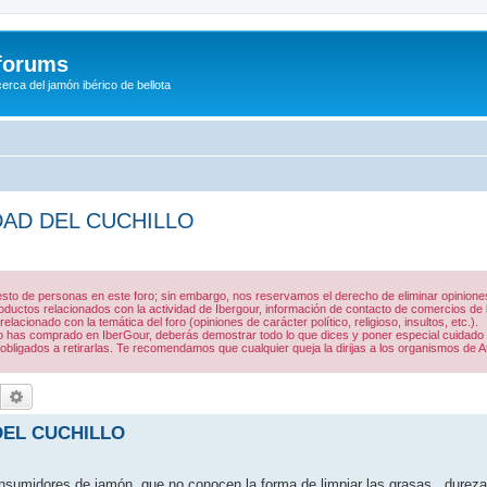
/forums
rca del jamón ibérico de bellota
DAD DEL CUCHILLO
 resto de personas en este foro; sin embargo, nos reservamos el derecho de eliminar opinio
uctos relacionados con la actividad de Ibergour, información de contacto de comercios de la
acionado con la temática del foro (opiniones de carácter político, religioso, insultos, etc.).
 lo has comprado en IberGour, deberás demostrar todo lo que dices y poner especial cuidado
obligados a retirarlas. Te recomendamos que cualquier queja la dirijas a los organismos de A
Buscar
Búsqueda avanzada
DEL CUCHILLO
onsumidores de jamón, que no conocen la forma de limpiar las grasas , durez