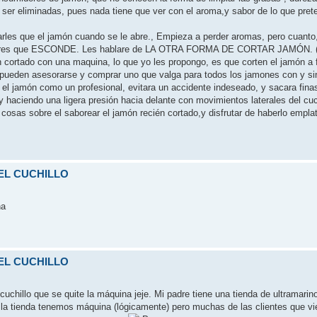
l ser eliminadas, pues nada tiene que ver con el aroma,y sabor de lo que pre
arles que el jamón cuando se le abre., Empieza a perder aromas, pero cuant
y sabores que ESCONDE. Les hablare de LA OTRA FORMA DE CORTAR JAMÓN. 
cortado con una maquina, lo que yo les propongo, es que corten el jamón a fi
 si pueden asesorarse y comprar uno que valga para todos los jamones con y s
ar el jamón como un profesional, evitara un accidente indeseado, y sacara fin
 haciendo una ligera presión hacia delante con movimientos laterales del cuc
 cosas sobre el saborear el jamón recién cortado,y disfrutar de haberlo emplata
DEL CUCHILLO
na
DEL CUCHILLO
chillo que se quite la máquina jeje. Mi padre tiene una tienda de ultramarin
 la tienda tenemos máquina (lógicamente) pero muchas de las clientes que vi