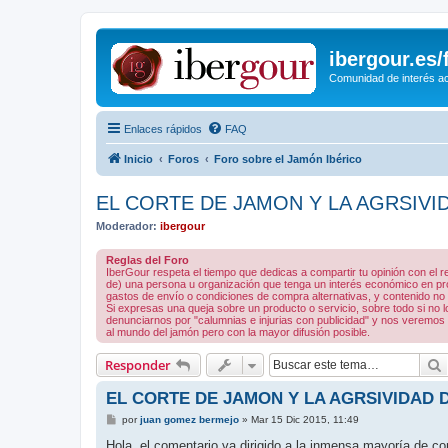
ibergour.es
Comunidad de interés ace
Enlaces rápidos
FAQ
Inicio
Foros
Foro sobre el Jamón Ibérico
EL CORTE DE JAMON Y LA AGRSIVI
Moderador:
ibergour
Reglas del Foro
IberGour respeta el tiempo que dedicas a compartir tu opinión con el
de) una persona u organización que tenga un interés económico en prod
gastos de envío o condiciones de compra alternativas, y contenido no rel
Si expresas una queja sobre un producto o servicio, sobre todo si no
denunciarnos por "calumnias e injurias con publicidad" y nos veremos 
al mundo del jamón pero con la mayor difusión posible.
Responder
EL CORTE DE JAMON Y LA AGRSIVIDAD 
M
por
juan gomez bermejo
»
Mar 15 Dic 2015, 11:49
e
n
Hola, el comentario va dirigido a la inmensa mayoría de c