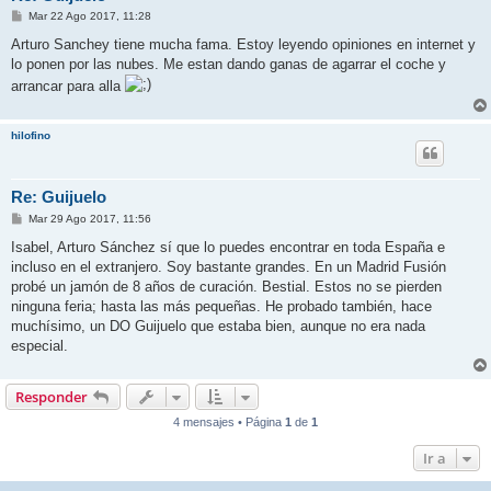
M
Mar 22 Ago 2017, 11:28
e
n
Arturo Sanchey tiene mucha fama. Estoy leyendo opiniones en internet y
s
lo ponen por las nubes. Me estan dando ganas de agarrar el coche y
a
j
arrancar para alla
e
hilofino
Re: Guijuelo
M
Mar 29 Ago 2017, 11:56
e
n
Isabel, Arturo Sánchez sí que lo puedes encontrar en toda España e
s
incluso en el extranjero. Soy bastante grandes. En un Madrid Fusión
a
j
probé un jamón de 8 años de curación. Bestial. Estos no se pierden
e
ninguna feria; hasta las más pequeñas. He probado también, hace
muchísimo, un DO Guijuelo que estaba bien, aunque no era nada
especial.
Responder
4 mensajes • Página
1
de
1
Ir a