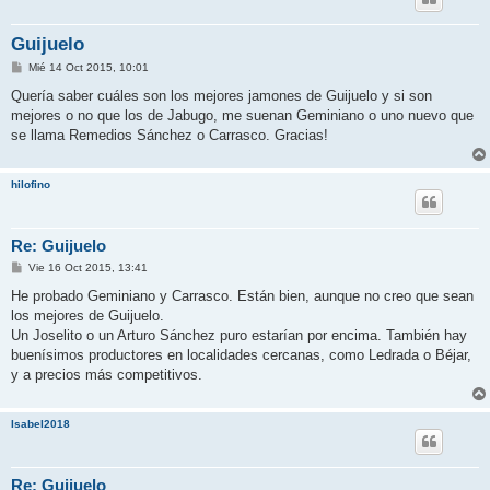
Guijuelo
M
Mié 14 Oct 2015, 10:01
e
n
Quería saber cuáles son los mejores jamones de Guijuelo y si son
s
mejores o no que los de Jabugo, me suenan Geminiano o uno nuevo que
a
j
se llama Remedios Sánchez o Carrasco. Gracias!
e
hilofino
Re: Guijuelo
M
Vie 16 Oct 2015, 13:41
e
n
He probado Geminiano y Carrasco. Están bien, aunque no creo que sean
s
los mejores de Guijuelo.
a
j
Un Joselito o un Arturo Sánchez puro estarían por encima. También hay
e
buenísimos productores en localidades cercanas, como Ledrada o Béjar,
y a precios más competitivos.
Isabel2018
Re: Guijuelo