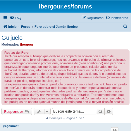
ibergour.es/forums
FAQ
Registrarse
Identificarse
B
Inicio
Foros
Foro sobre el Jamón Ibérico
u
Guijuelo
s
Moderador:
ibergour
c
Reglas del Foro
a
IberGour respeta el tiempo que dedicas a compartir tu opinión con el resto de
personas en este foro; sin embargo, nos reservamos el derecho de eliminar opiniones
r
que contengan contenido promocional, opiniones de (o en nombre de) una persona u
organización que tenga un interés económico en productos relacionados con la
actividad de Ibergour, información de contacto de comercios de la competencia de
IberGour, detalles acerca de precios, disponibilidad, gastos de envío o condiciones de
compra alternativas, y contenido no relacionado con la temática del foro (opiniones de
carácter político, religioso, insultos, etc.).
Si expresas una queja sobre un producto o servicio, sobre todo si no lo has comprado
en IberGour, deberás demostrar todo lo que dices y poner especial cuidado con las
palabras usadas, puesto que los afectados podrían denunciarnos por "calumnias e
injurias con publicidad" y nos veremos obligados a retirarlas. Te recomendamos que
cualquier queja la dirijas a los organismos de Atención al Consumidor, o en su defecto
los publiques en un foro ajeno al mundo del jamón pero con la mayor difusión posible.
Buscar
Búsqueda 
Responder
4 mensajes • Página
1
de
1
jrcgourmet