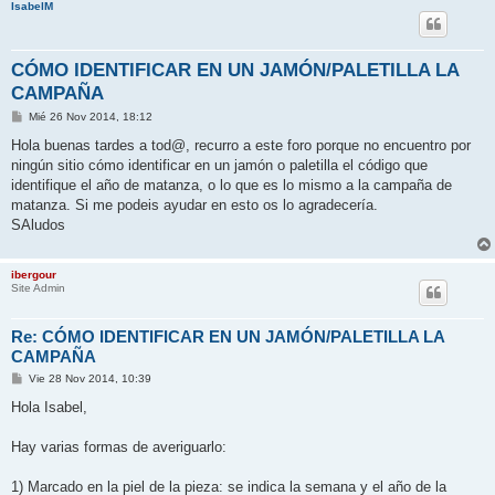
IsabelM
CÓMO IDENTIFICAR EN UN JAMÓN/PALETILLA LA
CAMPAÑA
M
Mié 26 Nov 2014, 18:12
e
n
Hola buenas tardes a tod@, recurro a este foro porque no encuentro por
s
ningún sitio cómo identificar en un jamón o paletilla el código que
a
j
identifique el año de matanza, o lo que es lo mismo a la campaña de
e
matanza. Si me podeis ayudar en esto os lo agradecería.
SAludos
ibergour
Site Admin
Re: CÓMO IDENTIFICAR EN UN JAMÓN/PALETILLA LA
CAMPAÑA
M
Vie 28 Nov 2014, 10:39
e
n
Hola Isabel,
s
a
j
Hay varias formas de averiguarlo:
e
1) Marcado en la piel de la pieza: se indica la semana y el año de la