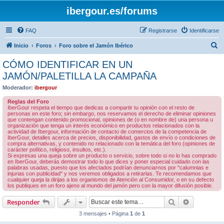
ibergour.es/forums
FAQ
Registrarse
Identificarse
B
Inicio
Foros
Foro sobre el Jamón Ibérico
u
CÓMO IDENTIFICAR EN UN
s
JAMÓN/PALETILLA LA CAMPAÑA
c
Moderador:
ibergour
a
Reglas del Foro
r
IberGour respeta el tiempo que dedicas a compartir tu opinión con el resto de
personas en este foro; sin embargo, nos reservamos el derecho de eliminar opiniones
que contengan contenido promocional, opiniones de (o en nombre de) una persona u
organización que tenga un interés económico en productos relacionados con la
actividad de Ibergour, información de contacto de comercios de la competencia de
IberGour, detalles acerca de precios, disponibilidad, gastos de envío o condiciones de
compra alternativas, y contenido no relacionado con la temática del foro (opiniones de
carácter político, religioso, insultos, etc.).
Si expresas una queja sobre un producto o servicio, sobre todo si no lo has comprado
en IberGour, deberás demostrar todo lo que dices y poner especial cuidado con las
palabras usadas, puesto que los afectados podrían denunciarnos por "calumnias e
injurias con publicidad" y nos veremos obligados a retirarlas. Te recomendamos que
cualquier queja la dirijas a los organismos de Atención al Consumidor, o en su defecto
los publiques en un foro ajeno al mundo del jamón pero con la mayor difusión posible.
Buscar
Búsqueda 
Responder
3 mensajes • Página
1
de
1