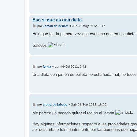
a
j
e
Eso si que es una dieta
M
por
Jamon de bellota
»
Jue 17 May 2012, 9:17
e
n
Hola que tal, la primera vez que escucho que en una dieta 
s
a
j
Saludos
e
M
por
funda
»
Lun 09 Jul 2012, 9:42
e
n
Una dieta con jamón de bellota no está nada mal, no todo
s
a
j
e
M
por
sierra de jabugo
»
Sab 08 Sep 2012, 18:09
e
n
Me parece un pecado quitar el tocino al jamón
s
a
j
Hay algunas informaciones respecto a las propiedades gast
e
ser descartarlo fulminántemente por las personas que haga