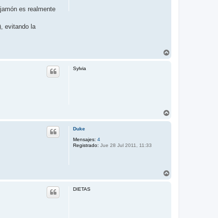
el jamón es realmente
, evitando la
A
r
r
Sylvia
i
b
a
A
r
r
Duke
i
b
Mensajes:
4
Registrado:
Jue 28 Jul 2011, 11:33
a
A
r
r
DIETAS
i
b
a