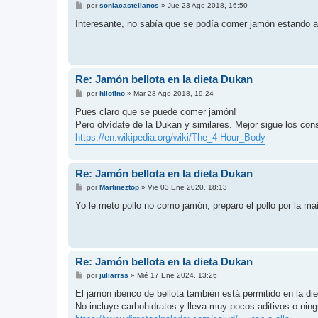
M
por
soniacastellanos
»
Jue 23 Ago 2018, 16:50
e
n
Interesante, no sabía que se podía comer jamón estando a
s
a
j
e
Re: Jamón bellota en la dieta Dukan
M
por
hilofino
»
Mar 28 Ago 2018, 19:24
e
n
Pues claro que se puede comer jamón!
s
Pero olvídate de la Dukan y similares. Mejor sigue los con
a
j
https://en.wikipedia.org/wiki/The_4-Hour_Body
e
Re: Jamón bellota en la dieta Dukan
M
por
Martineztop
»
Vie 03 Ene 2020, 18:13
e
n
Yo le meto pollo no como jamón, preparo el pollo por la ma
s
a
j
e
Re: Jamón bellota en la dieta Dukan
M
por
juliarrss
»
Mié 17 Ene 2024, 13:26
e
n
El jamón ibérico de bellota también está permitido en la di
s
No incluye carbohidratos y lleva muy pocos aditivos o ning
a
j