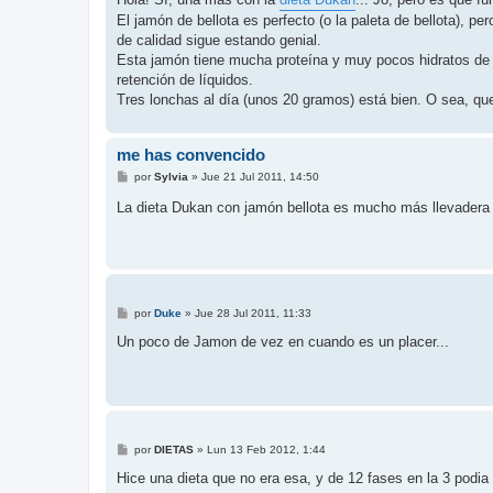
s
El jamón de bellota es perfecto (o la paleta de bellota), per
a
j
de calidad sigue estando genial.
e
Esta jamón tiene mucha proteína y muy pocos hidratos de 
retención de líquidos.
Tres lonchas al día (unos 20 gramos) está bien. O sea, qu
me has convencido
M
por
Sylvia
»
Jue 21 Jul 2011, 14:50
e
n
La dieta Dukan con jamón bellota es mucho más llevader
s
a
j
e
M
por
Duke
»
Jue 28 Jul 2011, 11:33
e
n
Un poco de Jamon de vez en cuando es un placer...
s
a
j
e
M
por
DIETAS
»
Lun 13 Feb 2012, 1:44
e
n
Hice una dieta que no era esa, y de 12 fases en la 3 podi
s