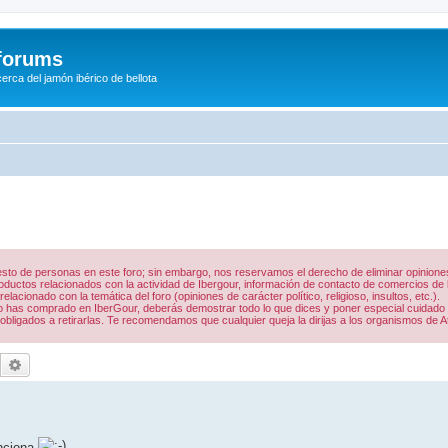
/forums
rca del jamón ibérico de bellota
 resto de personas en este foro; sin embargo, nos reservamos el derecho de eliminar opinio
uctos relacionados con la actividad de Ibergour, información de contacto de comercios de la
acionado con la temática del foro (opiniones de carácter político, religioso, insultos, etc.).
 lo has comprado en IberGour, deberás demostrar todo lo que dices y poner especial cuidado
obligados a retirarlas. Te recomendamos que cualquier queja la dirijas a los organismos de A
Buscar
Búsqueda avanzada
unciona