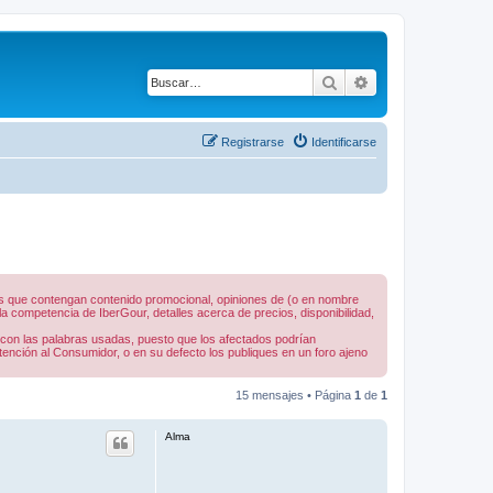
Buscar
Búsqueda avanza
Registrarse
Identificarse
nes que contengan contenido promocional, opiniones de (o en nombre
 competencia de IberGour, detalles acerca de precios, disponibilidad,
 con las palabras usadas, puesto que los afectados podrían
tención al Consumidor, o en su defecto los publiques en un foro ajeno
15 mensajes • Página
1
de
1
Alma