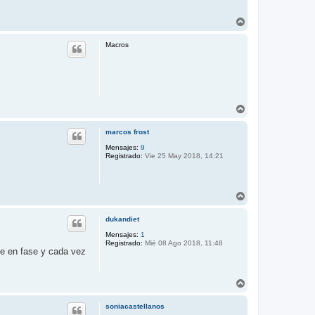
A
r
r
Macros
i
b
a
A
r
r
marcos frost
i
b
Mensajes:
9
Registrado:
Vie 25 May 2018, 14:21
a
A
r
r
dukandiet
i
b
Mensajes:
1
Registrado:
Mié 08 Ago 2018, 11:48
a
se en fase y cada vez
A
r
r
soniacastellanos
i