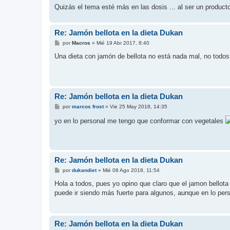
Quizás el tema esté más en las dosis ... al ser un product
Re: Jamón bellota en la dieta Dukan
M
por
Macros
»
Mié 19 Abr 2017, 8:40
e
n
Una dieta con jamón de bellota no está nada mal, no todo
s
a
j
e
Re: Jamón bellota en la dieta Dukan
M
por
marcos frost
»
Vie 25 May 2018, 14:35
e
n
yo en lo personal me tengo que conformar con vegetales
s
a
j
e
Re: Jamón bellota en la dieta Dukan
M
por
dukandiet
»
Mié 08 Ago 2018, 11:54
e
n
Hola a todos, pues yo opino que claro que el jamon bellot
s
puede ir siendo más fuerte para algunos, aunque en lo perso
a
j
e
Re: Jamón bellota en la dieta Dukan