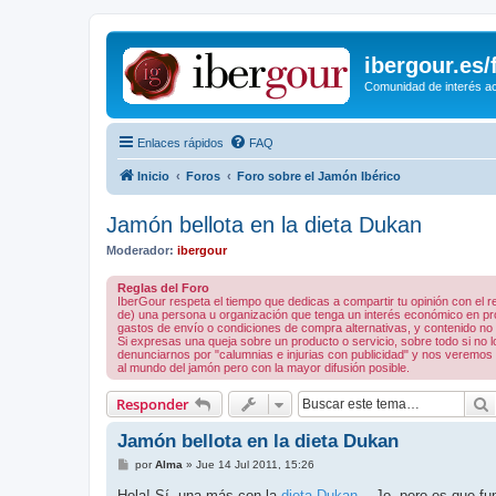
ibergour.es
Comunidad de interés ace
Enlaces rápidos
FAQ
Inicio
Foros
Foro sobre el Jamón Ibérico
Jamón bellota en la dieta Dukan
Moderador:
ibergour
Reglas del Foro
IberGour respeta el tiempo que dedicas a compartir tu opinión con el
de) una persona u organización que tenga un interés económico en prod
gastos de envío o condiciones de compra alternativas, y contenido no rel
Si expresas una queja sobre un producto o servicio, sobre todo si no
denunciarnos por "calumnias e injurias con publicidad" y nos veremos 
al mundo del jamón pero con la mayor difusión posible.
Responder
Jamón bellota en la dieta Dukan
M
por
Alma
»
Jue 14 Jul 2011, 15:26
e
n
Hola! Sí, una más con la
dieta Dukan
... Jo, pero es que f