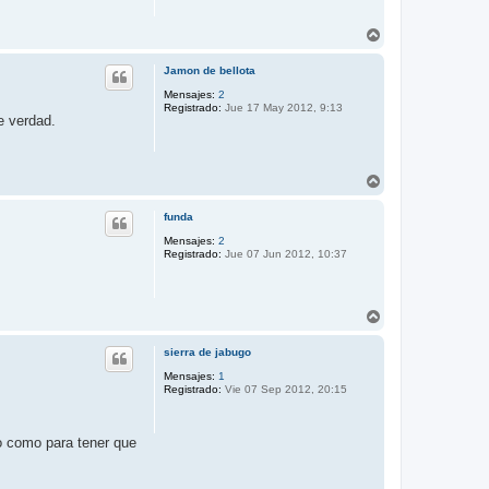
A
r
r
Jamon de bellota
i
b
Mensajes:
2
Registrado:
Jue 17 May 2012, 9:13
a
e verdad.
A
r
r
funda
i
b
Mensajes:
2
Registrado:
Jue 07 Jun 2012, 10:37
a
A
r
r
sierra de jabugo
i
b
Mensajes:
1
Registrado:
Vie 07 Sep 2012, 20:15
a
o como para tener que