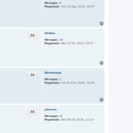
b
Mensajes:
3
Registrado:
Jue 23 Ago 2018, 16:47
a
A
r
r
hilofino
i
b
Mensajes:
16
Registrado:
Mar 16 Dic 2014, 23:27
a
A
r
r
Martineztop
i
b
Mensajes:
1
Registrado:
Vie 03 Ene 2020, 18:05
a
A
r
r
juliarrss
i
b
Mensajes:
11
Registrado:
Mar 06 Dic 2016, 12:14
a