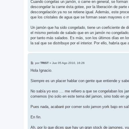
Cuando congelas un jamón, o carne en general, se forman cri
descongelar la carne ésta gotee, por la liberación de parte
descongelación ya no se retiene igual. Además, este proc
que los cristales de agua que se forman sean mayores o m
Un jamón que ha sido congelado, tiene un coeficiente de dist
el mismo periodo de salado que en un jamón no congelado, 
por tanto más salados. Es más, son los últimos días en lo
la sal que se distribuye por el interior. Por ello, habría q
M
por
TRIST
»
Jue 05 Ago 2010, 16:26
e
n
Hola Ignacio.
s
a
j
Siempre es un placer hablar con gente que entiende y sabe
e
No sabía yo eso .... me refiero a que se congelaban los ja
comemos (no solo en este tema del jamon, sino todo en ge
Pues nada, acabaré por comer solo jamon york bajo en sal..
En fin.
Ah, por lo que dices que hay un gran stock de jamones, vuev