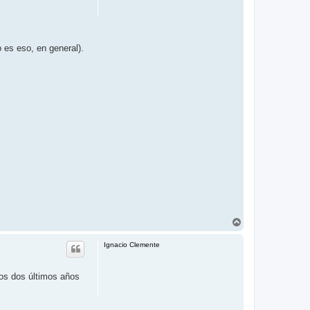
 es eso, en general).
A
r
r
Ignacio Clemente
i
b
a
os dos últimos años