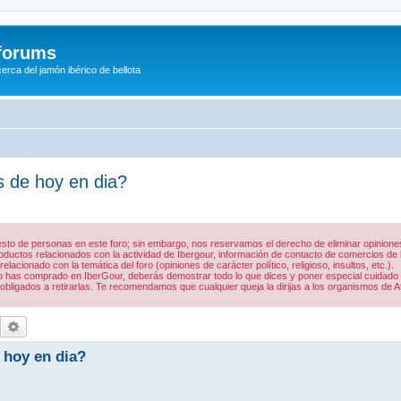
/forums
rca del jamón ibérico de bellota
s de hoy en dia?
 resto de personas en este foro; sin embargo, nos reservamos el derecho de eliminar opinio
uctos relacionados con la actividad de Ibergour, información de contacto de comercios de la
acionado con la temática del foro (opiniones de carácter político, religioso, insultos, etc.).
 lo has comprado en IberGour, deberás demostrar todo lo que dices y poner especial cuidado
obligados a retirarlas. Te recomendamos que cualquier queja la dirijas a los organismos de A
Buscar
Búsqueda avanzada
 hoy en dia?