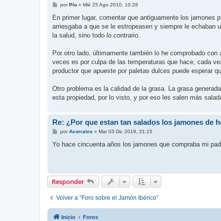
M
por
Pío
»
Mié 25 Ago 2010, 10:28
e
n
En primer lugar, comentar que antiguamente los jamones 
s
arriesgaba a que se le estropeasen y siempre le echaban 
a
j
la salud, sino todo lo contrario.
e
Por otro lado, últimamente también lo he comprobado con 
veces es por culpa de las temperaturas que hace, cada vez
productor que apueste por paletas dulces puede esperar qu
Otro problema es la calidad de la grasa. La grasa generada p
esta propiedad, por lo visto, y por eso les salen más salad
Re: ¿Por que estan tan salados los jamones de h
M
por
Acorrales
»
Mar 03 Dic 2019, 21:15
e
n
Yo hace cincuenta años los jamones que compraba mi padre
s
a
j
e
Responder
Volver a “Foro sobre el Jamón Ibérico”
Inicio
Foros