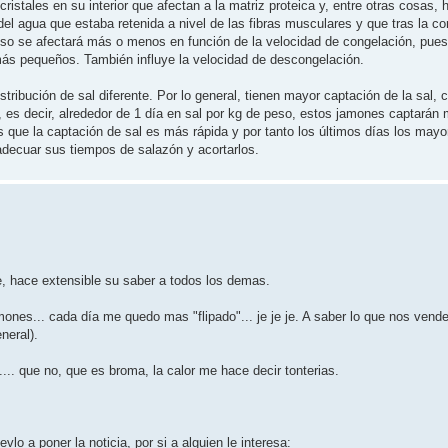
stales en su interior que afectan a la matriz proteica y, entre otras cosas, 
 del agua que estaba retenida a nivel de las fibras musculares y que tras la c
eso se afectará más o menos en función de la velocidad de congelación, pue
ás pequeños. También influye la velocidad de descongelación.
ribución de sal diferente. Por lo general, tienen mayor captación de la sal, c
es decir, alrededor de 1 día en sal por kg de peso, estos jamones captarán
s que la captación de sal es más rápida y por tanto los últimos días los may
ue adecuar sus tiempos de salazón y acortarlos.
, hace extensible su saber a todos los demas.
mones... cada día me quedo mas "flipado"... je je je. A saber lo que nos vend
neral).
.. que no, que es broma, la calor me hace decir tonterias.
lo a poner la noticia, por si a alguien le interesa: