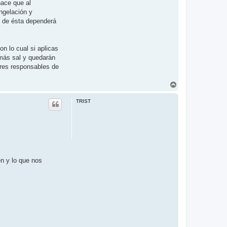
hace que al
ongelación y
s de ésta dependerá
on lo cual si aplicas
 más sal y quedarán
ores responsables de
A
r
r
TRIST
i
b
a
en y lo que nos