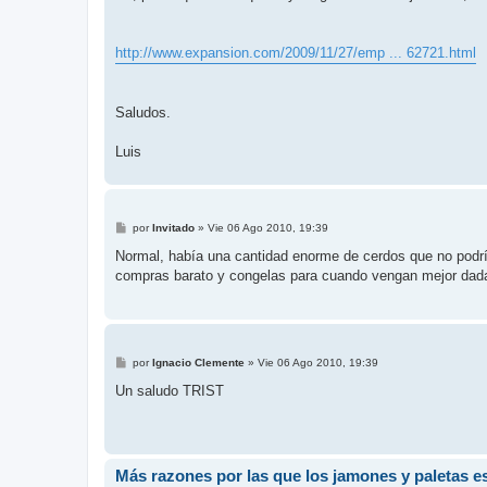
http://www.expansion.com/2009/11/27/emp ... 62721.html
Saludos.
Luis
M
por
Invitado
»
Vie 06 Ago 2010, 19:39
e
n
Normal, había una cantidad enorme de cerdos que no podrían
s
compras barato y congelas para cuando vengan mejor dad
a
j
e
M
por
Ignacio Clemente
»
Vie 06 Ago 2010, 19:39
e
n
Un saludo TRIST
s
a
j
e
Más razones por las que los jamones y paletas e