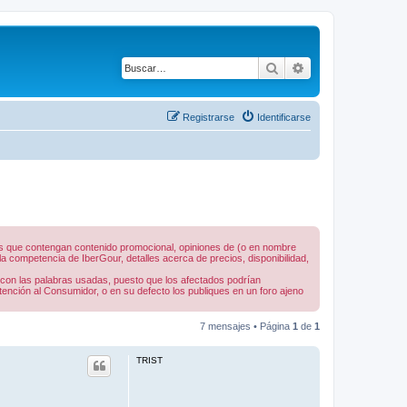
Buscar
Búsqueda avanza
Registrarse
Identificarse
nes que contengan contenido promocional, opiniones de (o en nombre
 competencia de IberGour, detalles acerca de precios, disponibilidad,
 con las palabras usadas, puesto que los afectados podrían
tención al Consumidor, o en su defecto los publiques en un foro ajeno
7 mensajes • Página
1
de
1
TRIST