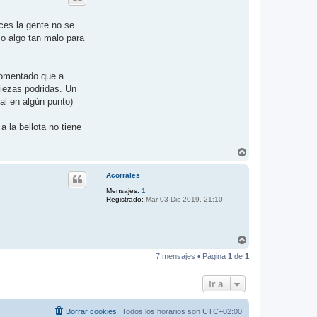
b
a
ces la gente no se
o algo tan malo para
comentado que a
piezas podridas. Un
al en algún punto)
a la bellota no tiene
A
r
r
Acorrales
i
b
Mensajes:
1
Registrado:
Mar 03 Dic 2019, 21:10
a
A
r
7 mensajes • Página
1
de
1
r
i
b
Ir a
a
Borrar cookies
Todos los horarios son
UTC+02:00