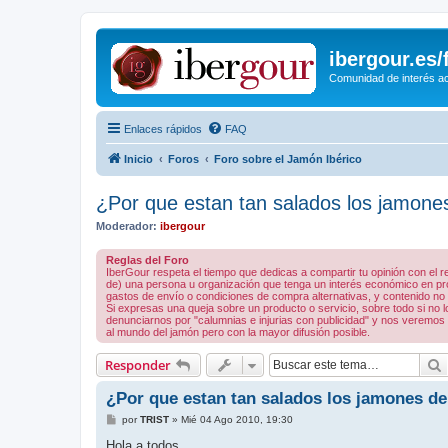
ibergour.es
Comunidad de interés ace
Enlaces rápidos
FAQ
Inicio
Foros
Foro sobre el Jamón Ibérico
¿Por que estan tan salados los jamone
Moderador:
ibergour
Reglas del Foro
IberGour respeta el tiempo que dedicas a compartir tu opinión con el
de) una persona u organización que tenga un interés económico en prod
gastos de envío o condiciones de compra alternativas, y contenido no rel
Si expresas una queja sobre un producto o servicio, sobre todo si no
denunciarnos por "calumnias e injurias con publicidad" y nos veremos 
al mundo del jamón pero con la mayor difusión posible.
Responder
¿Por que estan tan salados los jamones de
M
por
TRIST
»
Mié 04 Ago 2010, 19:30
e
n
Hola a todos.