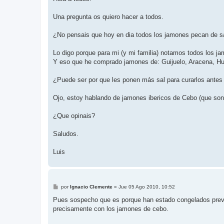
s
a
j
Una pregunta os quiero hacer a todos.
e
¿No pensais que hoy en dia todos los jamones pecan de sal
Lo digo porque para mi (y mi familia) notamos todos los 
Y eso que he comprado jamones de: Guijuelo, Aracena, Huel
¿Puede ser por que les ponen más sal para curarlos antes 
Ojo, estoy hablando de jamones ibericos de Cebo (que s
¿Que opinais?
Saludos.
Luis
M
por
Ignacio Clemente
»
Jue 05 Ago 2010, 10:52
e
n
Pues sospecho que es porque han estado congelados previo
s
precisamente con los jamones de cebo.
a
j
e