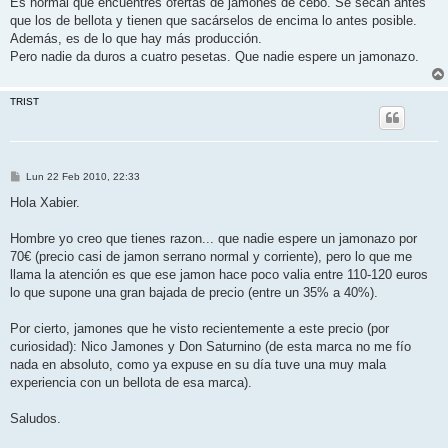
Es normal que encuentres ofertas de jamones de cebo. Se secan antes
s
que los de bellota y tienen que sacárselos de encima lo antes posible.
a
j
Además, es de lo que hay más producción.
e
Pero nadie da duros a cuatro pesetas. Que nadie espere un jamonazo.
TRIST
M
Lun 22 Feb 2010, 22:33
e
n
Hola Xabier.
s
a
j
Hombre yo creo que tienes razon... que nadie espere un jamonazo por
e
70€ (precio casi de jamon serrano normal y corriente), pero lo que me
llama la atención es que ese jamon hace poco valia entre 110-120 euros
lo que supone una gran bajada de precio (entre un 35% a 40%).
Por cierto, jamones que he visto recientemente a este precio (por
curiosidad): Nico Jamones y Don Saturnino (de esta marca no me fío
nada en absoluto, como ya expuse en su día tuve una muy mala
experiencia con un bellota de esa marca).
Saludos.