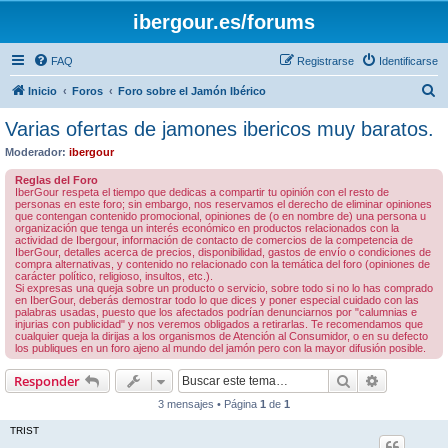
ibergour.es/forums
FAQ
Registrarse
Identificarse
B
Inicio
Foros
Foro sobre el Jamón Ibérico
u
Varias ofertas de jamones ibericos muy baratos.
s
Moderador:
ibergour
c
Reglas del Foro
a
IberGour respeta el tiempo que dedicas a compartir tu opinión con el resto de
personas en este foro; sin embargo, nos reservamos el derecho de eliminar opiniones
r
que contengan contenido promocional, opiniones de (o en nombre de) una persona u
organización que tenga un interés económico en productos relacionados con la
actividad de Ibergour, información de contacto de comercios de la competencia de
IberGour, detalles acerca de precios, disponibilidad, gastos de envío o condiciones de
compra alternativas, y contenido no relacionado con la temática del foro (opiniones de
carácter político, religioso, insultos, etc.).
Si expresas una queja sobre un producto o servicio, sobre todo si no lo has comprado
en IberGour, deberás demostrar todo lo que dices y poner especial cuidado con las
palabras usadas, puesto que los afectados podrían denunciarnos por "calumnias e
injurias con publicidad" y nos veremos obligados a retirarlas. Te recomendamos que
cualquier queja la dirijas a los organismos de Atención al Consumidor, o en su defecto
los publiques en un foro ajeno al mundo del jamón pero con la mayor difusión posible.
Buscar
Búsqueda 
Responder
3 mensajes • Página
1
de
1
TRIST