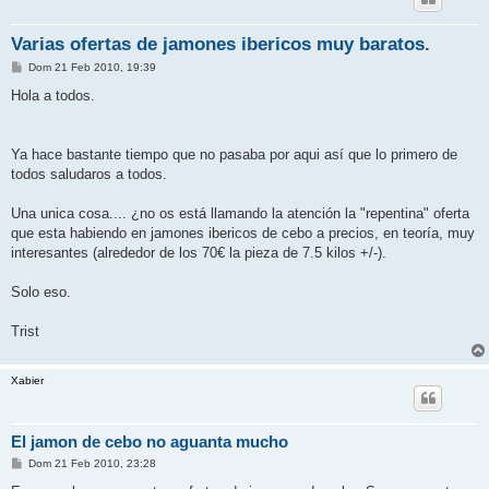
Varias ofertas de jamones ibericos muy baratos.
M
Dom 21 Feb 2010, 19:39
e
n
Hola a todos.
s
a
j
e
Ya hace bastante tiempo que no pasaba por aqui así que lo primero de
todos saludaros a todos.
Una unica cosa.... ¿no os está llamando la atención la "repentina" oferta
que esta habiendo en jamones ibericos de cebo a precios, en teoría, muy
interesantes (alrededor de los 70€ la pieza de 7.5 kilos +/-).
Solo eso.
Trist
Xabier
El jamon de cebo no aguanta mucho
M
Dom 21 Feb 2010, 23:28
e
n