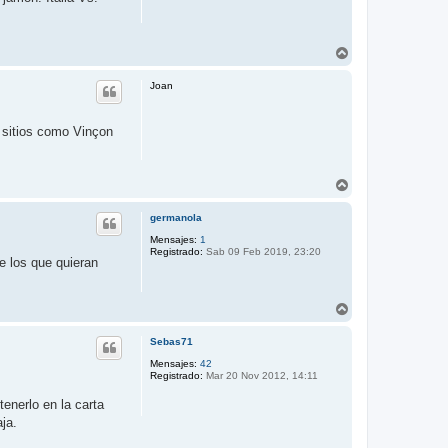
A
r
r
Joan
i
b
a
n sitios como Vinçon
A
r
r
germanola
i
b
Mensajes:
1
Registrado:
Sab 09 Feb 2019, 23:20
a
e los que quieran
A
r
r
Sebas71
i
b
Mensajes:
42
Registrado:
Mar 20 Nov 2012, 14:11
a
enerlo en la carta
ja.