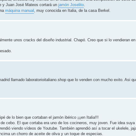
le y Juan José Mateos cortará un
jamón Joselito
.
 una
máquina manual
, muy conocida en Italia, de la casa Berkel.
lmente unos cracks del diseño industrial. Chapó. Creo que si lo vendieran e
uesado.
madrid llamado laboratorioitaliano.shop que lo venden con mucho exito. Asi qu
é de lo bien que cortaban el jamón ibérico ¡¡¡en Italia!!!
de cebo. El que cortaba era uno de los cocineros, muy joven. Fue idea suya t
ndió viendo vídeos de Youtube. También aprendió así a tocar el ukelele, jaja
encima un chorro de aceite de oliva y un toque de especias.