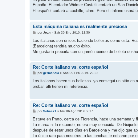
s
España. El cortador Widmer Castelli cortará un San Danie
a
j
El español cortará a cuchillo, claro. Pero el italiano usará
e
Esta máquina italiana es realmente preciosa
M
por
Joan
»
Sab 30 Ene 2010, 12:50
e
n
Los italianos son únicos haciendo bellezas como esta. Rea
s
(Barcelona) tendría mucho éxito.
a
j
Me gustaría probarla con un jamón ibérico de bellota desh
e
Re: Corte italiano vs. corte español
M
por
germanola
»
Sab 09 Feb 2019, 23:22
e
n
Los italianos hacen sus bellezas. yo consegui un sitio en 
s
probar, alli tienen mi referencia.
a
j
e
Re: Corte italiano vs. corte español
M
por
Sebas71
»
Mar 06 Ago 2019, 9:17
e
n
Estuve en Prato, cerca de Florencia, hace una semana y flip
s
La marca ni la recuerdo, no era muy conocida. De Guijuelo 
a
j
después de estar unos días en Barcelona y me dijo que apre
e
Lo único raro para nosotros: a las lonchas le echaron por 