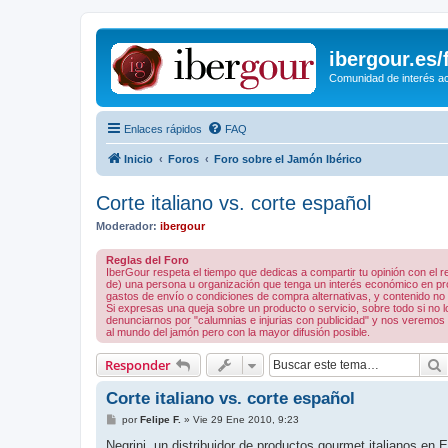
ibergour.es
Comunidad de interés ace
Enlaces rápidos
FAQ
Inicio
Foros
Foro sobre el Jamón Ibérico
Corte italiano vs. corte español
Moderador:
ibergour
Reglas del Foro
IberGour respeta el tiempo que dedicas a compartir tu opinión con el
de) una persona u organización que tenga un interés económico en prod
gastos de envío o condiciones de compra alternativas, y contenido no rel
Si expresas una queja sobre un producto o servicio, sobre todo si no
denunciarnos por "calumnias e injurias con publicidad" y nos veremos 
al mundo del jamón pero con la mayor difusión posible.
Responder
Corte italiano vs. corte español
M
por
Felipe F.
»
Vie 29 Ene 2010, 9:23
e
n
Negrini, un distribuidor de productos gourmet italianos en