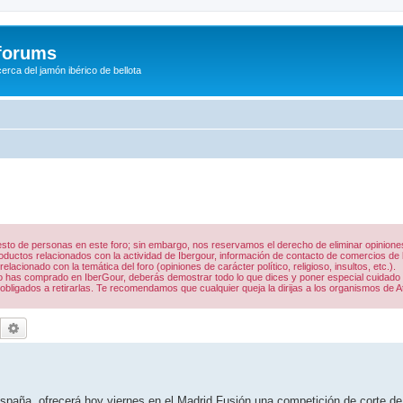
/forums
rca del jamón ibérico de bellota
 resto de personas en este foro; sin embargo, nos reservamos el derecho de eliminar opinio
uctos relacionados con la actividad de Ibergour, información de contacto de comercios de la
acionado con la temática del foro (opiniones de carácter político, religioso, insultos, etc.).
 lo has comprado en IberGour, deberás demostrar todo lo que dices y poner especial cuidado
obligados a retirarlas. Te recomendamos que cualquier queja la dirijas a los organismos de A
Buscar
Búsqueda avanzada
 España, ofrecerá hoy viernes en el Madrid Fusión una competición de corte de 