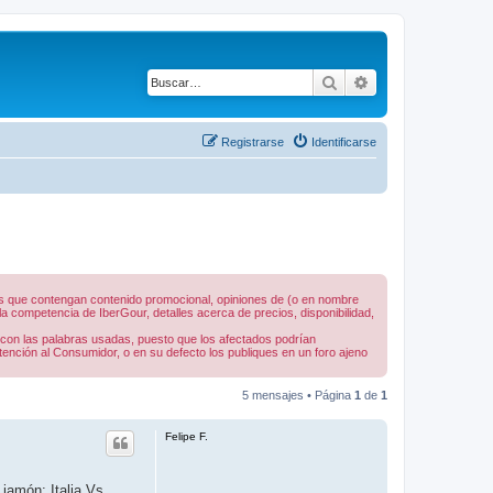
Buscar
Búsqueda avanza
Registrarse
Identificarse
nes que contengan contenido promocional, opiniones de (o en nombre
 competencia de IberGour, detalles acerca de precios, disponibilidad,
 con las palabras usadas, puesto que los afectados podrían
tención al Consumidor, o en su defecto los publiques en un foro ajeno
5 mensajes • Página
1
de
1
Felipe F.
jamón: Italia Vs.