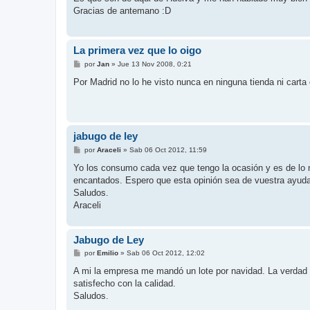
s
Gracias de antemano :D
a
j
e
La primera vez que lo oigo
M
por
Jan
»
Jue 13 Nov 2008, 0:21
e
n
Por Madrid no lo he visto nunca en ninguna tienda ni carta 
s
a
j
e
jabugo de ley
M
por
Araceli
»
Sab 06 Oct 2012, 11:59
e
n
Yo los consumo cada vez que tengo la ocasión y es de lo 
s
encantados. Espero que esta opinión sea de vuestra ayuda
a
j
Saludos.
e
Araceli
Jabugo de Ley
M
por
Emilio
»
Sab 06 Oct 2012, 12:02
e
n
A mi la empresa me mandó un lote por navidad. La verdad 
s
satisfecho con la calidad.
a
j
Saludos.
e