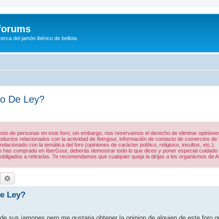
/forums
rca del jamón ibérico de bellota
go De Ley?
 resto de personas en este foro; sin embargo, nos reservamos el derecho de eliminar opinio
uctos relacionados con la actividad de Ibergour, información de contacto de comercios de la
acionado con la temática del foro (opiniones de carácter político, religioso, insultos, etc.).
 lo has comprado en IberGour, deberás demostrar todo lo que dices y poner especial cuidado
obligados a retirarlas. Te recomendamos que cualquier queja la dirijas a los organismos de A
Buscar
Búsqueda avanzada
De Ley?
 sus jamones pero me gustaria obtener la opinion de alguien de este foro qu