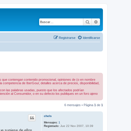
Buscar
Búsqueda avanza
Registrarse
Identificarse
nes que contengan contenido promocional, opiniones de (o en nombre
 competencia de IberGour, detalles acerca de precios, disponibilidad,
 con las palabras usadas, puesto que los afectados podrían
tención al Consumidor, o en su defecto los publiques en un foro ajeno
6 mensajes • Página
1
de
1
chels
Mensajes:
1
Registrado:
Jue 22 Nov 2007, 10:39
e supiese de ellos .