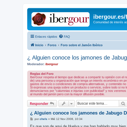
ibergour.es
Comunidad de interés ace
Enlaces rápidos
FAQ
Inicio
Foros
Foro sobre el Jamón Ibérico
¿ Alguien conoce los jamones de Jabu
Moderador:
ibergour
Reglas del Foro
IberGour respeta el tiempo que dedicas a compartir tu opinión con el
de) una persona u organización que tenga un interés económico en prod
gastos de envío o condiciones de compra alternativas, y contenido no rel
Si expresas una queja sobre un producto o servicio, sobre todo si no
denunciarnos por "calumnias e injurias con publicidad" y nos veremos 
al mundo del jamón pero con la mayor difusión posible.
Responder
¿ Alguien conoce los jamones de Jabugo 
M
por
chels
»
Mié 12 Nov 2008, 10:34
e
n
Es que son de aqui de Huelva y me han hablado muy bien de