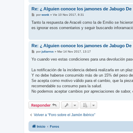
Re: ¿ Alguien conoce los jamones de Jabugo De
M
por
wonk
»
Vie 10 Nov 2017, 8:31
e
n
Tanto la respuesta de Araceli como la de Emilio se hiciero
s
es ignorar esos comentarios y seguir buscando inforamació
a
j
e
Re: ¿ Alguien conoce los jamones de Jabugo De
M
por
juliarrss
»
Mar 14 Nov 2017, 13:17
e
n
Yo cuando veo estas condiciones para una devolución paso
s
a
j
La notificación de la incidencia deberá realizarla en un pla
e
Y no debe haberse consumido más de un 15% del peso de la 
Se acepta como motivo válido para el cambio, que la pieza 
recomendable su consumo para la salud.
No podemos aceptar cambios por apreciaciones de sabor, c
Responder
Volver a “Foro sobre el Jamón Ibérico”
Inicio
Foros