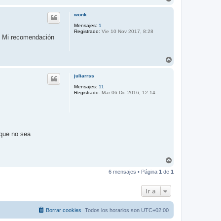
r
r
wonk
i
b
Mensajes:
1
Registrado:
Vie 10 Nov 2017, 8:28
a
a. Mi recomendación
A
r
r
juliarrss
i
b
Mensajes:
11
Registrado:
Mar 06 Dic 2016, 12:14
a
 que no sea
A
r
6 mensajes • Página
1
de
1
r
i
b
Ir a
a
Borrar cookies
Todos los horarios son
UTC+02:00