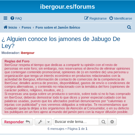
ibergour.es/forums
FAQ
Registrarse
Identificarse
B
Inicio
Foros
Foro sobre el Jamón Ibérico
u
¿ Alguien conoce los jamones de Jabugo De
s
Ley?
c
Moderador:
ibergour
a
Reglas del Foro
r
IberGour respeta el tiempo que dedicas a compartir tu opinión con el resto de
personas en este foro; sin embargo, nos reservamos el derecho de eliminar opiniones
que contengan contenido promocional, opiniones de (o en nombre de) una persona u
organización que tenga un interés económico en productos relacionados con la
actividad de Ibergour, información de contacto de comercios de la competencia de
IberGour, detalles acerca de precios, disponibilidad, gastos de envío o condiciones de
compra alternativas, y contenido no relacionado con la temática del foro (opiniones de
carácter político, religioso, insultos, etc.).
Si expresas una queja sobre un producto o servicio, sobre todo si no lo has comprado
en IberGour, deberás demostrar todo lo que dices y poner especial cuidado con las
palabras usadas, puesto que los afectados podrían denunciarnos por "calumnias e
injurias con publicidad" y nos veremos obligados a retirarlas. Te recomendamos que
cualquier queja la dirijas a los organismos de Atención al Consumidor, o en su defecto
los publiques en un foro ajeno al mundo del jamón pero con la mayor difusión posible.
Buscar
Búsqueda 
Responder
6 mensajes • Página
1
de
1