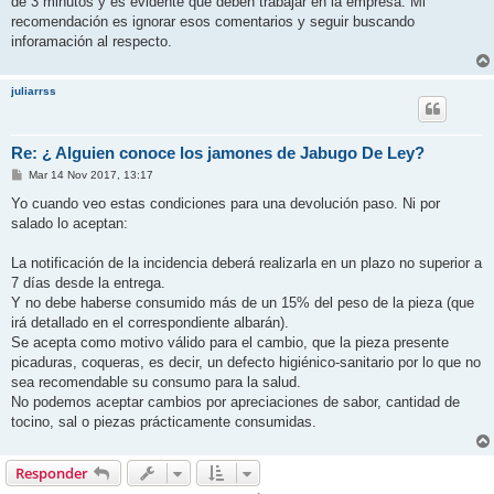
de 3 minutos y es evidente que deben trabajar en la empresa. Mi
a
j
recomendación es ignorar esos comentarios y seguir buscando
e
inforamación al respecto.
juliarrss
Re: ¿ Alguien conoce los jamones de Jabugo De Ley?
M
Mar 14 Nov 2017, 13:17
e
n
Yo cuando veo estas condiciones para una devolución paso. Ni por
s
salado lo aceptan:
a
j
e
La notificación de la incidencia deberá realizarla en un plazo no superior a
7 días desde la entrega.
Y no debe haberse consumido más de un 15% del peso de la pieza (que
irá detallado en el correspondiente albarán).
Se acepta como motivo válido para el cambio, que la pieza presente
picaduras, coqueras, es decir, un defecto higiénico-sanitario por lo que no
sea recomendable su consumo para la salud.
No podemos aceptar cambios por apreciaciones de sabor, cantidad de
tocino, sal o piezas prácticamente consumidas.
Responder