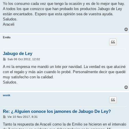
n
Yo los consumo cada vez que tengo la ocasión y es de lo mejor que hay.
s
A todos los que conozco que han probado los productos Jabugo de Ley
a
j
están encantados. Espero que esta opinión sea de vuestra ayuda.
e
Saludos.
Araceli
Emilio
Jabugo de Ley
M
Sab 06 Oct 2012, 12:02
e
n
A mi la empresa me mandó un lote por navidad. La verdad es que aluciné
s
con el regalo y más aún cuando lo probé. Personalmente decir que quedé
a
j
muy satisfecho con la calidad.
e
Saludos.
wonk
Re: ¿ Alguien conoce los jamones de Jabugo De Ley?
M
Vie 10 Nov 2017, 8:31
e
n
Tanto la respuesta de Araceli como la de Emilio se hicieron en el intervalo
s