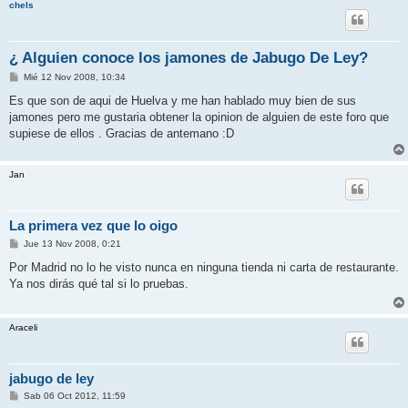
chels
¿ Alguien conoce los jamones de Jabugo De Ley?
M
Mié 12 Nov 2008, 10:34
e
n
Es que son de aqui de Huelva y me han hablado muy bien de sus
s
jamones pero me gustaria obtener la opinion de alguien de este foro que
a
j
supiese de ellos . Gracias de antemano :D
e
Jan
La primera vez que lo oigo
M
Jue 13 Nov 2008, 0:21
e
n
Por Madrid no lo he visto nunca en ninguna tienda ni carta de restaurante.
s
Ya nos dirás qué tal si lo pruebas.
a
j
e
Araceli
jabugo de ley
M
Sab 06 Oct 2012, 11:59
e