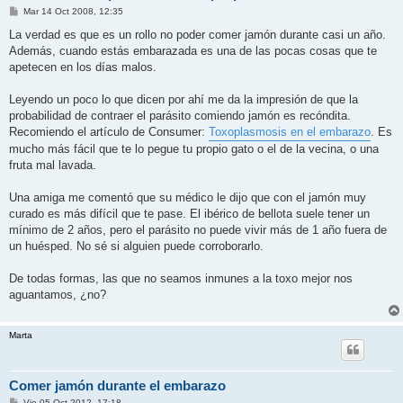
M
Mar 14 Oct 2008, 12:35
e
n
La verdad es que es un rollo no poder comer jamón durante casi un año.
s
Además, cuando estás embarazada es una de las pocas cosas que te
a
j
apetecen en los días malos.
e
Leyendo un poco lo que dicen por ahí me da la impresión de que la
probabilidad de contraer el parásito comiendo jamón es recóndita.
Recomiendo el artículo de Consumer:
Toxoplasmosis en el embarazo
. Es
mucho más fácil que te lo pegue tu propio gato o el de la vecina, o una
fruta mal lavada.
Una amiga me comentó que su médico le dijo que con el jamón muy
curado es más difícil que te pase. El ibérico de bellota suele tener un
mínimo de 2 años, pero el parásito no puede vivir más de 1 año fuera de
un huésped. No sé si alguien puede corroborarlo.
De todas formas, las que no seamos inmunes a la toxo mejor nos
aguantamos, ¿no?
Marta
Comer jamón durante el embarazo
M
Vie 05 Oct 2012, 17:18