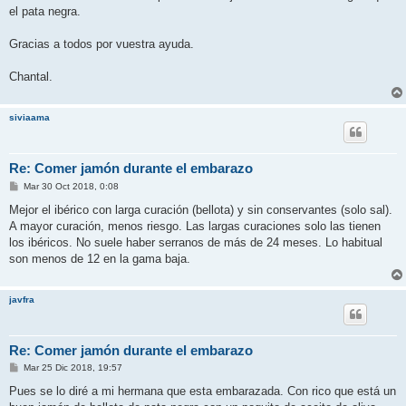
el pata negra.
Gracias a todos por vuestra ayuda.
Chantal.
siviaama
Re: Comer jamón durante el embarazo
M
Mar 30 Oct 2018, 0:08
e
n
Mejor el ibérico con larga curación (bellota) y sin conservantes (solo sal).
s
A mayor curación, menos riesgo. Las largas curaciones solo las tienen
a
j
los ibéricos. No suele haber serranos de más de 24 meses. Lo habitual
e
son menos de 12 en la gama baja.
javfra
Re: Comer jamón durante el embarazo
M
Mar 25 Dic 2018, 19:57
e
n
Pues se lo diré a mi hermana que esta embarazada. Con rico que está un
s