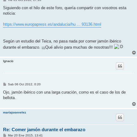
e
n
Siguiendo con el hilo de este foro, quería compartir con vosotros esta
s
noticia:
a
j
e
https://www.europapress.es/andalucia/hu ... 93136.html
Según un estudio del Teica, no pasa nada por comer jamón ibérico
durante el embarazo. ¡¡¡Qué alivio para muchas de nosotras!!!
Ignacio
M
Sab 06 Oct 2012, 0:20
e
n
Ojo, jamón ibérico con una larga curación, como es el caso de los de
s
bellota.
a
j
e
mariajosevelez
Re: Comer jamón durante el embarazo
M
Mar 20 Ene 2015, 13:41