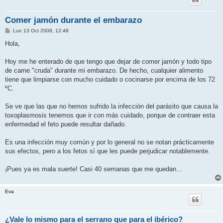
Comer jamón durante el embarazo
M
Lun 13 Oct 2008, 12:48
e
n
Hola,
s
a
j
Hoy me he enterado de que tengo que dejar de comer jamón y todo tipo
e
de carne "cruda" durante mi embarazo. De hecho, cualquier alimento
tiene que limpiarse con mucho cuidado o cocinarse por encima de los 72
ºC.
Se ve que las que no hemos sufrido la infección del parásito que causa la
toxoplasmosis tenemos que ir con más cuidado, porque de contraer esta
enfermedad el feto puede resultar dañado.
Es una infección muy común y por lo general no se notan prácticamente
sus efectos, pero a los fetos sí que les puede perjudicar notablemente.
¡Pues ya es mala suerte! Casi 40 semanas que me quedan...
Eva
¿Vale lo mismo para el serrano que para el ibérico?