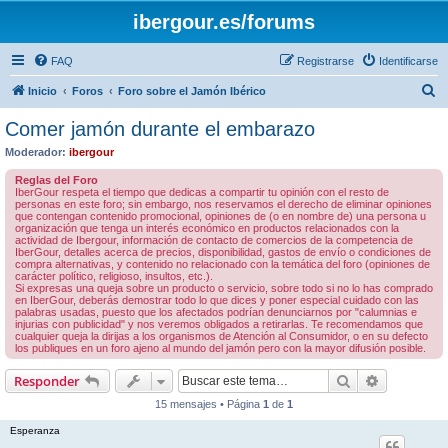
ibergour.es/forums
FAQ
Registrarse
Identificarse
B
Inicio
Foros
Foro sobre el Jamón Ibérico
u
Comer jamón durante el embarazo
s
Moderador:
ibergour
c
Reglas del Foro
a
IberGour respeta el tiempo que dedicas a compartir tu opinión con el resto de
personas en este foro; sin embargo, nos reservamos el derecho de eliminar opiniones
r
que contengan contenido promocional, opiniones de (o en nombre de) una persona u
organización que tenga un interés económico en productos relacionados con la
actividad de Ibergour, información de contacto de comercios de la competencia de
IberGour, detalles acerca de precios, disponibilidad, gastos de envío o condiciones de
compra alternativas, y contenido no relacionado con la temática del foro (opiniones de
carácter político, religioso, insultos, etc.).
Si expresas una queja sobre un producto o servicio, sobre todo si no lo has comprado
en IberGour, deberás demostrar todo lo que dices y poner especial cuidado con las
palabras usadas, puesto que los afectados podrían denunciarnos por "calumnias e
injurias con publicidad" y nos veremos obligados a retirarlas. Te recomendamos que
cualquier queja la dirijas a los organismos de Atención al Consumidor, o en su defecto
los publiques en un foro ajeno al mundo del jamón pero con la mayor difusión posible.
Buscar
Búsqueda 
Responder
15 mensajes • Página
1
de
1
Esperanza