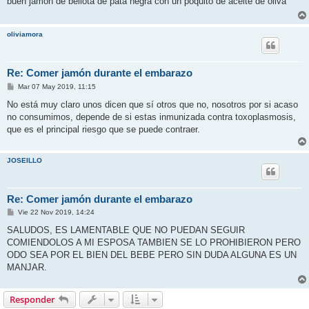
buen jamón de bellota de pata negra con un poquito de aceite de oliva
a
j
e
oliviamora
Re: Comer jamón durante el embarazo
M
Mar 07 May 2019, 11:15
e
n
No está muy claro unos dicen que sí otros que no, nosotros por si acaso
s
no consumimos, depende de si estas inmunizada contra toxoplasmosis,
a
j
que es el principal riesgo que se puede contraer.
e
JOSEILLO
Re: Comer jamón durante el embarazo
M
Vie 22 Nov 2019, 14:24
e
n
SALUDOS, ES LAMENTABLE QUE NO PUEDAN SEGUIR
s
COMIENDOLOS A MI ESPOSA TAMBIEN SE LO PROHIBIERON PERO
a
j
ODO SEA POR EL BIEN DEL BEBE PERO SIN DUDA ALGUNA ES UN
e
MANJAR.
Responder