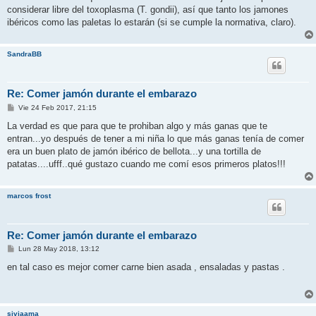
considerar libre del toxoplasma (T. gondii), así que tanto los jamones
ibéricos como las paletas lo estarán (si se cumple la normativa, claro).
SandraBB
Re: Comer jamón durante el embarazo
M
Vie 24 Feb 2017, 21:15
e
n
La verdad es que para que te prohiban algo y más ganas que te
s
entran...yo después de tener a mi niña lo que más ganas tenía de comer
a
j
era un buen plato de jamón ibérico de bellota...y una tortilla de
e
patatas....ufff..qué gustazo cuando me comí esos primeros platos!!!
marcos frost
Re: Comer jamón durante el embarazo
M
Lun 28 May 2018, 13:12
e
n
en tal caso es mejor comer carne bien asada , ensaladas y pastas .
s
a
j
e
siviaama