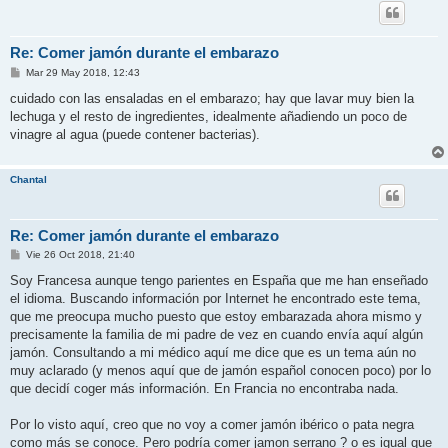
Re: Comer jamón durante el embarazo
M
Mar 29 May 2018, 12:43
e
n
cuidado con las ensaladas en el embarazo; hay que lavar muy bien la
s
lechuga y el resto de ingredientes, idealmente añadiendo un poco de
a
j
vinagre al agua (puede contener bacterias).
e
Chantal
Re: Comer jamón durante el embarazo
M
Vie 26 Oct 2018, 21:40
e
n
Soy Francesa aunque tengo parientes en España que me han enseñado
s
el idioma. Buscando información por Internet he encontrado este tema,
a
j
que me preocupa mucho puesto que estoy embarazada ahora mismo y
e
precisamente la familia de mi padre de vez en cuando envía aquí algún
jamón. Consultando a mi médico aquí me dice que es un tema aún no
muy aclarado (y menos aquí que de jamón español conocen poco) por lo
que decidí coger más información. En Francia no encontraba nada.
Por lo visto aquí, creo que no voy a comer jamón ibérico o pata negra
como más se conoce. Pero podría comer jamon serrano ? o es igual que