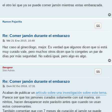
e
n
el otro leí que ya se puede comer jamón mientras estas embarazada.
s
a
j
e
Ramon Pajarilla
Re: Comer jamón durante el embarazo
M
Mié 21 Ene 2015, 10:48
e
n
Haz caso al ginecólogo, mejor. Es verdad que algunos dicen que si está
s
muy curado vale, pero muchos otros dicen que lo congeles un par de
a
j
días por más seguridad. No sabrá igual, pero algo es algo.
e
ibergour
Site Admin
Re: Comer jamón durante el embarazo
M
Dom 02 Oct 2016, 17:31
e
n
Acaban de publicar un
artículo sobre una investigación sobre este tema
.
s
Parece ser que los jamones curados solamente con sal marina, sin
a
j
nitritos, hacen desaparecer este parásito antes que cuando se usan
e
estos conservantes.
También comentan que con 7 meses de curación el jamón se puede