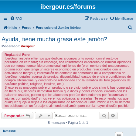
ibergour.es/forums
FAQ
Registrarse
Identificarse
B
Inicio
Foros
Foro sobre el Jamón Ibérico
u
Ayuda, tiene mucha grasa este jamón?
s
Moderador:
ibergour
c
Reglas del Foro
a
IberGour respeta el tiempo que dedicas a compartir tu opinión con el resto de
personas en este foro; sin embargo, nos reservamos el derecho de eliminar opiniones
r
que contengan contenido promocional, opiniones de (o en nombre de) una persona u
organización que tenga un interés económico en productos relacionados con la
actividad de Ibergour, información de contacto de comercios de la competencia de
IberGour, detalles acerca de precios, disponibilidad, gastos de envío o condiciones de
compra alternativas, y contenido no relacionado con la temática del foro (opiniones de
carácter político, religioso, insultos, etc.).
Si expresas una queja sobre un producto o servicio, sobre todo si no lo has comprado
en IberGour, deberás demostrar todo lo que dices y poner especial cuidado con las
palabras usadas, puesto que los afectados podrían denunciarnos por "calumnias e
injurias con publicidad" y nos veremos obligados a retirarlas. Te recomendamos que
cualquier queja la dirijas a los organismos de Atención al Consumidor, o en su defecto
los publiques en un foro ajeno al mundo del jamón pero con la mayor difusión posible.
Buscar
Búsqueda 
Responder
5 mensajes • Página
1
de
1
jamessc