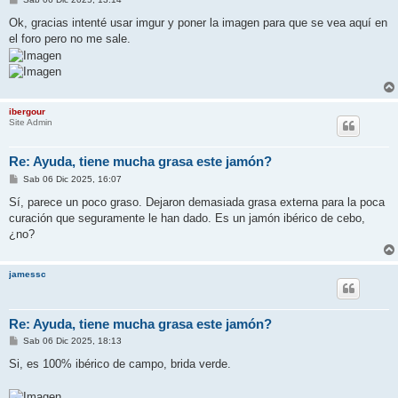
e
n
Ok, gracias intenté usar imgur y poner la imagen para que se vea aquí en
s
el foro pero no me sale.
a
j
e
ibergour
Site Admin
Re: Ayuda, tiene mucha grasa este jamón?
M
Sab 06 Dic 2025, 16:07
e
n
Sí, parece un poco graso. Dejaron demasiada grasa externa para la poca
s
curación que seguramente le han dado. Es un jamón ibérico de cebo,
a
j
¿no?
e
jamessc
Re: Ayuda, tiene mucha grasa este jamón?
M
Sab 06 Dic 2025, 18:13
e
n
Si, es 100% ibérico de campo, brida verde.
s
a
j