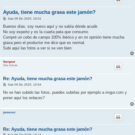
Ayuda, tiene mucha grasa este jamón?
M
Sab 06 Dic 2025, 10:01
e
n
Buenos días, soy nuevo aquí y no sabía dónde acudir.
s
No soy experto y es la cuarta pata que consumo.
a
j
Compré un cebo de campo 100% ibérico y en mi opinión tiene mucha
e
grasa pero el productor me dice que es normal.
Subi aquí las fotos a ver si se ven bien.
ibergour
Site Admin
Re: Ayuda, tiene mucha grasa este jamón?
M
Sab 06 Dic 2025, 10:54
e
n
No se han subido las fotos, puedes subirlas por ejemplo a imgur.com y
s
poner aquí los enlaces?
a
j
e
jamessc
Re: Ayuda, tiene mucha grasa este jamón?
M
Sab 06 Dic 2025, 13:14