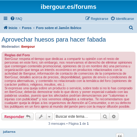
ibergour.es/forums
FAQ
Registrarse
Identificarse
B
Inicio
Foros
Foro sobre el Jamón Ibérico
u
Aprovechar huesos para hacer fabada
s
Moderador:
ibergour
c
Reglas del Foro
a
IberGour respeta el tiempo que dedicas a compartir tu opinión con el resto de
personas en este foro; sin embargo, nos reservamos el derecho de eliminar opiniones
r
que contengan contenido promocional, opiniones de (o en nombre de) una persona u
organización que tenga un interés económico en productos relacionados con la
actividad de Ibergour, información de contacto de comercios de la competencia de
IberGour, detalles acerca de precios, disponibilidad, gastos de envío o condiciones de
compra alternativas, y contenido no relacionado con la temática del foro (opiniones de
carácter político, religioso, insultos, etc.).
Si expresas una queja sobre un producto o servicio, sobre todo si no lo has comprado
en IberGour, deberás demostrar todo lo que dices y poner especial cuidado con las
palabras usadas, puesto que los afectados podrían denunciarnos por "calumnias e
injurias con publicidad" y nos veremos obligados a retirarlas. Te recomendamos que
cualquier queja la dirijas a los organismos de Atención al Consumidor, o en su defecto
los publiques en un foro ajeno al mundo del jamón pero con la mayor difusión posible.
Buscar
Búsqueda 
Responder
3 mensajes • Página
1
de
1
juliarrss