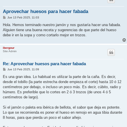
Aprovechar huesos para hacer fabada
M
Jue 13 Feb 2025, 11:03
e
n
Hola. Hemos terminado nuestro jamón y nos gustaría hacer una fabada.
s
Alguien tiene una buena receta y sugerencias de que parte del hueso
a
j
debe ir en la sopa y como cortarlo mejor en trozos.
e
ibergour
Site Admin
Re: Aprovechar huesos para hacer fabada
M
Jue 13 Feb 2025, 11:09
e
n
Es una gran idea. Lo habitual es utilizar la parte de la caña. Es decir,
s
desde el tobillo (la parte estrecha donde empieza el corte) hasta 10 ó 12
a
j
centímetros por debajo, o incluso un poco más. Es decir, cúbito, radio y
e
húmero. Es preferible que lo cortes en 2 ó 3 trozos (de unos 4 ó 5
centímetros de largo).
Si el jamón o paleta era ibérica de bellota, el sabor que deja es potente.
Lo que se recomienda es poner el hueso en remojo en agua tibia durante
8 horas, para que pierda un poco el sabor añejo.