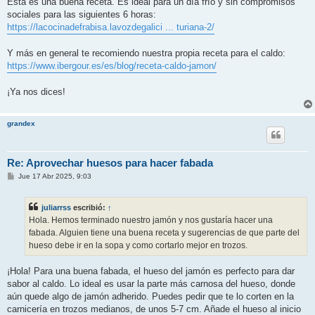
Esta es una buena receta. Es ideal para un día frío y sin compromisos
sociales para las siguientes 6 horas:
https://lacocinadefrabisa.lavozdegalici ... turiana-2/
Y más en general te recomiendo nuestra propia receta para el caldo:
https://www.ibergour.es/es/blog/receta-caldo-jamon/
¡Ya nos dices!
grandex
Re: Aprovechar huesos para hacer fabada
M
Jue 17 Abr 2025, 9:03
e
n
s
juliarrss
escribió:
↑
a
j
Hola. Hemos terminado nuestro jamón y nos gustaría hacer una
e
fabada. Alguien tiene una buena receta y sugerencias de que parte del
hueso debe ir en la sopa y como cortarlo mejor en trozos.
¡Hola! Para una buena fabada, el hueso del jamón es perfecto para dar
sabor al caldo. Lo ideal es usar la parte más carnosa del hueso, donde
aún quede algo de jamón adherido. Puedes pedir que te lo corten en la
carnicería en trozos medianos, de unos 5-7 cm. Añade el hueso al inicio