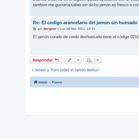
s
tambien me gustaría saber sin dicho jamón es fresco o co
a
j
e
Re: El codigo arancelario del jamon sin huesado
M
por
ibergour
»
Lun 08 Nov 2021, 15:31
e
n
El jamón curado de cerdo deshuesado tiene el código 0210
s
a
j
e
Responder
Volver a “Foro sobre el Jamón Ibérico”
Inicio
Foros