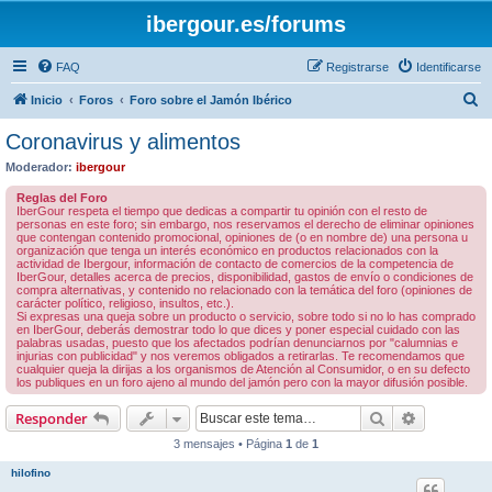
ibergour.es/forums
FAQ
Registrarse
Identificarse
B
Inicio
Foros
Foro sobre el Jamón Ibérico
u
Coronavirus y alimentos
s
Moderador:
ibergour
c
Reglas del Foro
a
IberGour respeta el tiempo que dedicas a compartir tu opinión con el resto de
personas en este foro; sin embargo, nos reservamos el derecho de eliminar opiniones
r
que contengan contenido promocional, opiniones de (o en nombre de) una persona u
organización que tenga un interés económico en productos relacionados con la
actividad de Ibergour, información de contacto de comercios de la competencia de
IberGour, detalles acerca de precios, disponibilidad, gastos de envío o condiciones de
compra alternativas, y contenido no relacionado con la temática del foro (opiniones de
carácter político, religioso, insultos, etc.).
Si expresas una queja sobre un producto o servicio, sobre todo si no lo has comprado
en IberGour, deberás demostrar todo lo que dices y poner especial cuidado con las
palabras usadas, puesto que los afectados podrían denunciarnos por "calumnias e
injurias con publicidad" y nos veremos obligados a retirarlas. Te recomendamos que
cualquier queja la dirijas a los organismos de Atención al Consumidor, o en su defecto
los publiques en un foro ajeno al mundo del jamón pero con la mayor difusión posible.
Buscar
Búsqueda 
Responder
3 mensajes • Página
1
de
1
hilofino