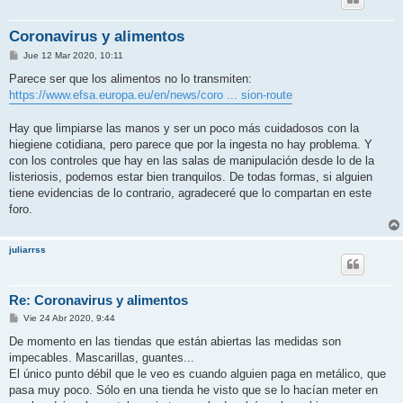
Coronavirus y alimentos
M
Jue 12 Mar 2020, 10:11
e
n
Parece ser que los alimentos no lo transmiten:
s
https://www.efsa.europa.eu/en/news/coro ... sion-route
a
j
e
Hay que limpiarse las manos y ser un poco más cuidadosos con la
hiegiene cotidiana, pero parece que por la ingesta no hay problema. Y
con los controles que hay en las salas de manipulación desde lo de la
listeriosis, podemos estar bien tranquilos. De todas formas, si alguien
tiene evidencias de lo contrario, agradeceré que lo compartan en este
foro.
juliarrss
Re: Coronavirus y alimentos
M
Vie 24 Abr 2020, 9:44
e
n
De momento en las tiendas que están abiertas las medidas son
s
impecables. Mascarillas, guantes...
a
j
El único punto débil que le veo es cuando alguien paga en metálico, que
e
pasa muy poco. Sólo en una tienda he visto que se lo hacían meter en