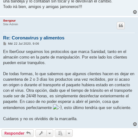
una bandeja y lo contaban sin tocar y le devolvían el cambio.
Todo irá bien, amigos y amigas jamoneros!!!
ibergour
Site Admin
Re: Coronavirus y alimentos
M
Mié 22 Jul 2020, 9:06
e
n
En IberGour seguimos los protocolos que marca Sanidad, tanto en el
s
almacén como en la parte de manipulación. Por este lado los clientes
a
j
pueden estar tranquilos.
e
De todas formas, lo que sabemos que algunos clientes hacen es dejar en
cuarentena de 2 o 3 días los productos una vez recibidos, por si acaso
en origen o durante el transporte el paquete hubiera estado en contacto
con el virus. Otra opción, dado que el tiempo de tránsito en el transporte
suele ser de 24/48 horas, es simplemente desinfectar exteriormente el
paquete. En caso de no poder esperar a abrir el jamón, cosa que
entendemos perfectamente
, esto último tendría que ser suficiente.
Cuidaros y no os olvidéis de la marcarilla.
Responder