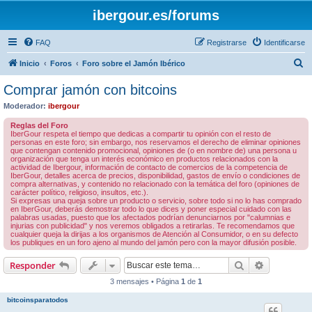
ibergour.es/forums
FAQ
Registrarse
Identificarse
B
Inicio
Foros
Foro sobre el Jamón Ibérico
u
Comprar jamón con bitcoins
s
Moderador:
ibergour
c
Reglas del Foro
a
IberGour respeta el tiempo que dedicas a compartir tu opinión con el resto de
personas en este foro; sin embargo, nos reservamos el derecho de eliminar opiniones
r
que contengan contenido promocional, opiniones de (o en nombre de) una persona u
organización que tenga un interés económico en productos relacionados con la
actividad de Ibergour, información de contacto de comercios de la competencia de
IberGour, detalles acerca de precios, disponibilidad, gastos de envío o condiciones de
compra alternativas, y contenido no relacionado con la temática del foro (opiniones de
carácter político, religioso, insultos, etc.).
Si expresas una queja sobre un producto o servicio, sobre todo si no lo has comprado
en IberGour, deberás demostrar todo lo que dices y poner especial cuidado con las
palabras usadas, puesto que los afectados podrían denunciarnos por "calumnias e
injurias con publicidad" y nos veremos obligados a retirarlas. Te recomendamos que
cualquier queja la dirijas a los organismos de Atención al Consumidor, o en su defecto
los publiques en un foro ajeno al mundo del jamón pero con la mayor difusión posible.
Buscar
Búsqueda 
Responder
3 mensajes • Página
1
de
1
bitcoinsparatodos