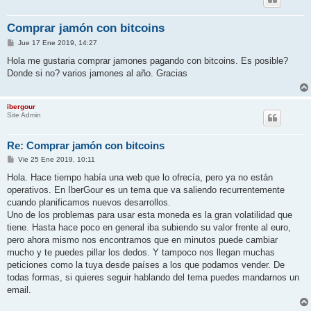
Comprar jamón con bitcoins
M
Jue 17 Ene 2019, 14:27
e
n
Hola me gustaria comprar jamones pagando con bitcoins. Es posible?
s
Donde si no? varios jamones al año. Gracias
a
j
e
ibergour
Site Admin
Re: Comprar jamón con bitcoins
M
Vie 25 Ene 2019, 10:11
e
n
Hola. Hace tiempo había una web que lo ofrecía, pero ya no están
s
operativos. En IberGour es un tema que va saliendo recurrentemente
a
j
cuando planificamos nuevos desarrollos.
e
Uno de los problemas para usar esta moneda es la gran volatilidad que
tiene. Hasta hace poco en general iba subiendo su valor frente al euro,
pero ahora mismo nos encontramos que en minutos puede cambiar
mucho y te puedes pillar los dedos. Y tampoco nos llegan muchas
peticiones como la tuya desde países a los que podamos vender. De
todas formas, si quieres seguir hablando del tema puedes mandarnos un
email.