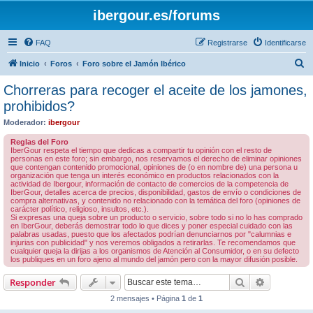
ibergour.es/forums
FAQ
Registrarse
Identificarse
B
Inicio
Foros
Foro sobre el Jamón Ibérico
u
Chorreras para recoger el aceite de los jamones,
s
prohibidos?
c
Moderador:
ibergour
a
Reglas del Foro
r
IberGour respeta el tiempo que dedicas a compartir tu opinión con el resto de
personas en este foro; sin embargo, nos reservamos el derecho de eliminar opiniones
que contengan contenido promocional, opiniones de (o en nombre de) una persona u
organización que tenga un interés económico en productos relacionados con la
actividad de Ibergour, información de contacto de comercios de la competencia de
IberGour, detalles acerca de precios, disponibilidad, gastos de envío o condiciones de
compra alternativas, y contenido no relacionado con la temática del foro (opiniones de
carácter político, religioso, insultos, etc.).
Si expresas una queja sobre un producto o servicio, sobre todo si no lo has comprado
en IberGour, deberás demostrar todo lo que dices y poner especial cuidado con las
palabras usadas, puesto que los afectados podrían denunciarnos por "calumnias e
injurias con publicidad" y nos veremos obligados a retirarlas. Te recomendamos que
cualquier queja la dirijas a los organismos de Atención al Consumidor, o en su defecto
los publiques en un foro ajeno al mundo del jamón pero con la mayor difusión posible.
Buscar
Búsqueda 
Responder
2 mensajes • Página
1
de
1