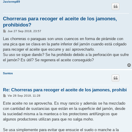
Javiermp89
Chorreras para recoger el aceite de los jamones,
prohibidos?
M
Jue 27 Sep 2018, 23:57
e
n
Las chorreras o paraguas son unos cuencos en forma de pirámide con
s
una pica que se clava en la parte inferior del jamón cuando está colgado
a
j
para recoger el aceite que escurre y así aprovecharlo.
e
Su uso se sigue dando? Se ha prohibido debido a la perforación que sufre
el jamón? Es útil? Se regenera el aceite conseguido?
Santos
Re: Chorreras para recoger el aceite de los jamones, prohibi
M
Vie 28 Sep 2018, 11:28
e
n
Este aceite no se aprovecha. Es muy rancio y además se ha mezclado
s
con cantidad de sustancias que están en la superficie del jamón, desde
a
j
la suciedad misma a la manteca o los protectores antifúngicos que
e
algunos productores utilizan para que no salga moho.
Se usa simplemente para evitar que ensucie el suelo o manche a la