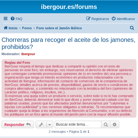
ibergour.es/forums
FAQ
Registrarse
Identificarse
B
Inicio
Foros
Foro sobre el Jamón Ibérico
u
Chorreras para recoger el aceite de los jamones,
s
prohibidos?
c
Moderador:
ibergour
a
Reglas del Foro
r
IberGour respeta el tiempo que dedicas a compartir tu opinión con el resto de
personas en este foro; sin embargo, nos reservamos el derecho de eliminar opiniones
que contengan contenido promocional, opiniones de (o en nombre de) una persona u
organización que tenga un interés económico en productos relacionados con la
actividad de Ibergour, información de contacto de comercios de la competencia de
IberGour, detalles acerca de precios, disponibilidad, gastos de envío o condiciones de
compra alternativas, y contenido no relacionado con la temática del foro (opiniones de
carácter político, religioso, insultos, etc.).
Si expresas una queja sobre un producto o servicio, sobre todo si no lo has comprado
en IberGour, deberás demostrar todo lo que dices y poner especial cuidado con las
palabras usadas, puesto que los afectados podrían denunciarnos por "calumnias e
injurias con publicidad" y nos veremos obligados a retirarlas. Te recomendamos que
cualquier queja la dirijas a los organismos de Atención al Consumidor, o en su defecto
los publiques en un foro ajeno al mundo del jamón pero con la mayor difusión posible.
Buscar
Búsqueda 
Responder
2 mensajes • Página
1
de
1