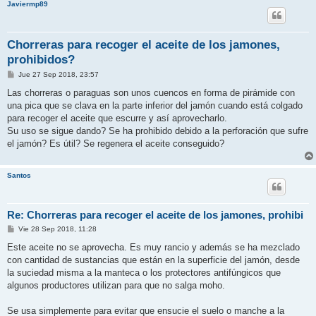
Javiermp89
Chorreras para recoger el aceite de los jamones,
prohibidos?
M
Jue 27 Sep 2018, 23:57
e
n
Las chorreras o paraguas son unos cuencos en forma de pirámide con
s
una pica que se clava en la parte inferior del jamón cuando está colgado
a
j
para recoger el aceite que escurre y así aprovecharlo.
e
Su uso se sigue dando? Se ha prohibido debido a la perforación que sufre
el jamón? Es útil? Se regenera el aceite conseguido?
Santos
Re: Chorreras para recoger el aceite de los jamones, prohibi
M
Vie 28 Sep 2018, 11:28
e
n
Este aceite no se aprovecha. Es muy rancio y además se ha mezclado
s
con cantidad de sustancias que están en la superficie del jamón, desde
a
j
la suciedad misma a la manteca o los protectores antifúngicos que
e
algunos productores utilizan para que no salga moho.
Se usa simplemente para evitar que ensucie el suelo o manche a la