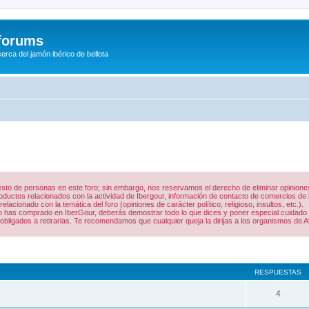
/forums
rca del jamón ibérico de bellota
 resto de personas en este foro; sin embargo, nos reservamos el derecho de eliminar opinio
uctos relacionados con la actividad de Ibergour, información de contacto de comercios de la
acionado con la temática del foro (opiniones de carácter político, religioso, insultos, etc.).
 lo has comprado en IberGour, deberás demostrar todo lo que dices y poner especial cuidado
obligados a retirarlas. Te recomendamos que cualquier queja la dirijas a los organismos de A
queda avanzada
RESPUESTAS
4