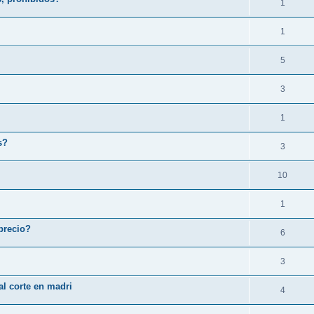
1
1
5
3
1
s?
3
10
1
 precio?
6
3
l corte en madri
4