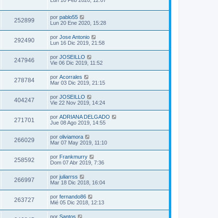
Lun 10 Feb 2020, 12:07
por
pablo55
252899
Lun 20 Ene 2020, 15:28
por
Jose Antonio
292490
Lun 16 Dic 2019, 21:58
por
JOSEILLO
247946
Vie 06 Dic 2019, 11:52
por
Acorrales
278784
Mar 03 Dic 2019, 21:15
por
JOSEILLO
404247
Vie 22 Nov 2019, 14:24
por
ADRIANA DELGADO
271701
Jue 08 Ago 2019, 14:55
por
oliviamora
266029
Mar 07 May 2019, 11:10
por
Frankmurry
258592
Dom 07 Abr 2019, 7:36
por
juliarrss
266997
Mar 18 Dic 2018, 16:04
por
fernando86
263727
Mié 05 Dic 2018, 12:13
por
Santos