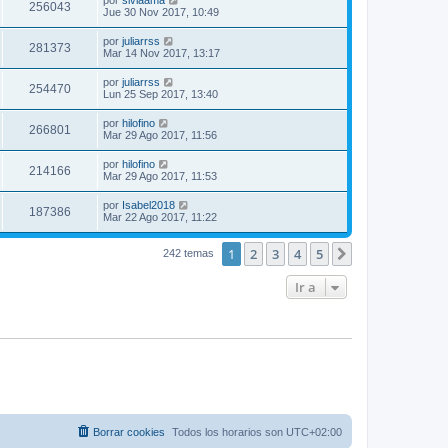
256043
Jue 30 Nov 2017, 10:49
por
juliarrss
281373
Mar 14 Nov 2017, 13:17
por
juliarrss
254470
Lun 25 Sep 2017, 13:40
por
hilofino
266801
Mar 29 Ago 2017, 11:56
por
hilofino
214166
Mar 29 Ago 2017, 11:53
por
Isabel2018
187386
Mar 22 Ago 2017, 11:22
1
2
3
4
5
Siguiente
242 temas
Ir a
Borrar cookies
Todos los horarios son
UTC+02:00