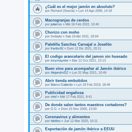
¿Cuál es el mejor jamón en absoluto?
por
Richard (Suecia)
»
Lun 14 Ago 2006, 14:18
Macrogranjas de cerdos
por
juliarrss
»
Mié 16 Feb 2022, 10:40
Chorizo con moho
por
Invitado
»
Sab 16 Abr 2011, 18:04
Paletilla Sanchez Carvajal o Joselito
por
franbv92
»
Dom 12 Dic 2021, 20:11
El codigo arancelario del jamon sin huesado
por
tonymayebe
»
Mar 12 Oct 2021, 13:13
Buen vino para acompañar al Jamón ibérico
por
AlejandroDZ
»
Lun 31 May 2021, 10:49
Abrir tienda embutidos
por
Marco Gallardo
»
Lun 18 Feb 2019, 18:46
Publicidad engañosa
por
vlmf
»
Mié 17 Feb 2021, 9:41
De donde salen tantos maestros cortadores?
por
D.O.
»
Dom 15 Nov 2009, 13:00
Coronavirus y alimentos
por
hilofino
»
Jue 12 Mar 2020, 10:11
Exportación de jamón ibérico a EEUU