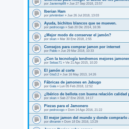
por
Javiermp89
»
Jue 27 Sep 2018, 23:57
Iberian Ham
por
johntimber
»
Jue 26 Jul 2018, 13:03
Ayuda, bichitos blancos que se mueven.
por
pedrocogo
»
Sab 20 Dic 2014, 16:36
¿Mejor modo de conservar el jamón?
por
skan
»
Mar 30 Ene 2018, 2:55
Consejos para comprar jamon por internet
por
Pablo
»
Jue 29 Mar 2018, 10:33
¿Con la tecnología tendremos mejores jamone
por
Sebas71
»
Vie 21 Ago 2015, 10:20
El jamón al corte
por
Gta3.2
»
Jue 16 May 2013, 14:26
Fábricas de jamones en Jabugo
por
Gala
»
Lun 05 Feb 2018, 12:52
¿Ibérico de bellota con buena relación calidad
por
skan
»
Sab 27 Ene 2018, 14:17
Piezas para el Jamonero
por
pedrocogo
»
Dom 14 Ago 2016, 21:22
El mejor jamon del mundo y donde comprarlo a
por
dhramin
»
Dom 18 Dic 2016, 13:29