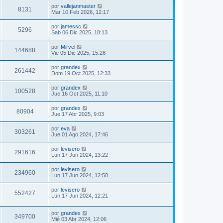
por
vallejanmaster
8131
Mar 10 Feb 2026, 12:17
por
jamessc
5296
Sab 06 Dic 2025, 18:13
por
Mirvel
144688
Vie 05 Dic 2025, 15:26
por
grandex
261442
Dom 19 Oct 2025, 12:33
por
grandex
100528
Jue 16 Oct 2025, 11:10
por
grandex
80904
Jue 17 Abr 2025, 9:03
por
eva
303261
Jue 01 Ago 2024, 17:46
por
levisero
291616
Lun 17 Jun 2024, 13:22
por
levisero
234960
Lun 17 Jun 2024, 12:50
por
levisero
552427
Lun 17 Jun 2024, 12:21
por
grandex
349700
Mié 03 Abr 2024, 12:06