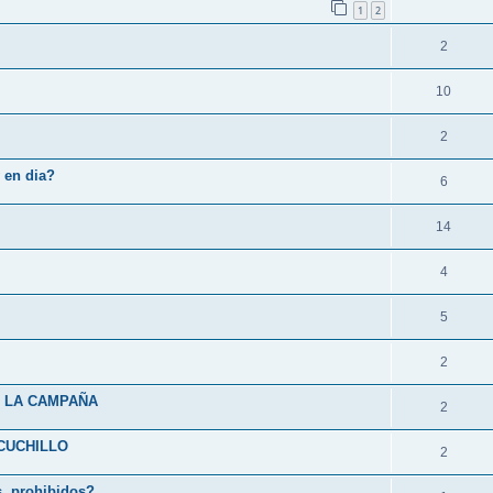
1
2
2
10
2
 en dia?
6
14
4
5
2
A LA CAMPAÑA
2
CUCHILLO
2
s, prohibidos?