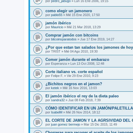
por
pedro_jabugo
»
Lun 16 Ene 2006, 19:15
como elegir un jamonero
por
pablo55
»
Mié 15 Ene 2020, 17:50
jamón ibérico
por
Mauricio
»
Mié 21 Mar 2018, 13:29
Comprar jamón con bitcoins
por
bitcoinsparatodos
»
Jue 17 Ene 2019, 14:27
¿Por que estan tan salados los jamones de hoy
por
TRIST
»
Mié 04 Ago 2010, 19:30
Comer jamón durante el embarazo
por
Esperanza
»
Lun 13 Oct 2008, 12:48
Corte italiano vs. corte español
por
Felipe F.
»
Vie 29 Ene 2010, 9:23
¿Bichitos negros en el jamon?
por
ketek
»
Mié 16 Nov 2016, 13:03
El jamón ibérico el rey de la dieta paleo
por
sandra32
»
Jue 08 Feb 2018, 7:39
CÓMO IDENTIFICAR EN UN JAMÓN/PALETILL
por
IsabelM
»
Mié 26 Nov 2014, 18:12
EL CORTE DE JAMON Y LA AGRSIVIDAD DEL 
por
juan gomez bermejo
»
Mar 15 Dic 2015, 11:49
Chorreras para recoger el aceite de los jamone