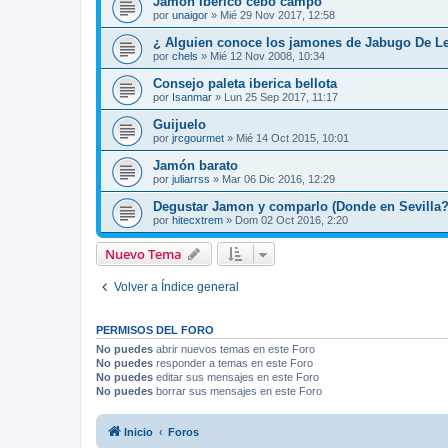
Jamon Iberico cebo campo
por
unaigor
»
Mié 29 Nov 2017, 12:58
¿ Alguien conoce los jamones de Jabugo De L
por
chels
»
Mié 12 Nov 2008, 10:34
Consejo paleta iberica bellota
por
Isanmar
»
Lun 25 Sep 2017, 11:17
Guijuelo
por
jrcgourmet
»
Mié 14 Oct 2015, 10:01
Jamón barato
por
juliarrss
»
Mar 06 Dic 2016, 12:29
Degustar Jamon y comparlo (Donde en Sevilla?
por
hitecxtrem
»
Dom 02 Oct 2016, 2:20
Nuevo Tema
Volver a Índice general
PERMISOS DEL FORO
No puedes
abrir nuevos temas en este Foro
No puedes
responder a temas en este Foro
No puedes
editar sus mensajes en este Foro
No puedes
borrar sus mensajes en este Foro
Inicio
Foros