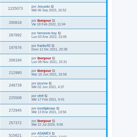
por
Jesusito
1225073
Mié 06 Sep 2023, 16:52
por
ibergour
200818
Vie 18 Feb 2022, 11:04
por
hernesto boy
287892
Lun 03 Ene 2022, 23:05
por
franbv92
197676
Dom 12 Dic 2021, 20:38
por
ibergour
206184
Lun 08 Nov 2021, 15:31
por
ibergour
212980
Mar 15 Jun 2021, 15:58
por
psuroe
248728
Mié 02 Jun 2021, 4:37
por
vlmf
225508
Mié 17 Feb 2021, 9:41
por
iosefiglesias
272945
Mié 13 Ene 2021, 13:56
por
ibergour
257372
Mié 22 Jul 2020, 9:06
por
ASAMEX
515621