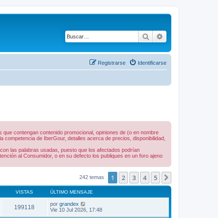
Buscar
Búsqueda avanza
Registrarse
Identificarse
nes que contengan contenido promocional, opiniones de (o en nombre
 competencia de IberGour, detalles acerca de precios, disponibilidad,
 con las palabras usadas, puesto que los afectados podrían
tención al Consumidor, o en su defecto los publiques en un foro ajeno
1
2
3
4
5
Siguiente
242 temas
VISTAS
ÚLTIMO MENSAJE
por
grandex
199118
Vie 10 Jul 2026, 17:48