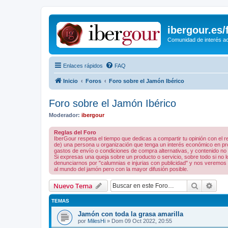
ibergour.es
Comunidad de interés ace
Enlaces rápidos
FAQ
Inicio
Foros
Foro sobre el Jamón Ibérico
Foro sobre el Jamón Ibérico
Moderador:
ibergour
Reglas del Foro
IberGour respeta el tiempo que dedicas a compartir tu opinión con el
de) una persona u organización que tenga un interés económico en prod
gastos de envío o condiciones de compra alternativas, y contenido no rel
Si expresas una queja sobre un producto o servicio, sobre todo si no
denunciarnos por "calumnias e injurias con publicidad" y nos veremos 
al mundo del jamón pero con la mayor difusión posible.
Buscar
Bús
Nuevo Tema
TEMAS
Jamón con toda la grasa amarilla
por
MilesHi
»
Dom 09 Oct 2022, 20:55