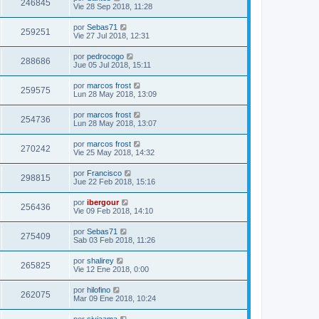
246845
Vie 28 Sep 2018, 11:28
por
Sebas71
259251
Vie 27 Jul 2018, 12:31
por
pedrocogo
288686
Jue 05 Jul 2018, 15:11
por
marcos frost
259575
Lun 28 May 2018, 13:09
por
marcos frost
254736
Lun 28 May 2018, 13:07
por
marcos frost
270242
Vie 25 May 2018, 14:32
por
Francisco
298815
Jue 22 Feb 2018, 15:16
por
ibergour
256436
Vie 09 Feb 2018, 14:10
por
Sebas71
275409
Sab 03 Feb 2018, 11:26
por
shalirey
265825
Vie 12 Ene 2018, 0:00
por
hilofino
262075
Mar 09 Ene 2018, 10:24
por
siviaama