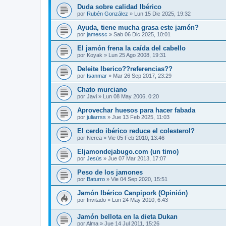
Duda sobre calidad Ibérico
por
Rubén González
»
Lun 15 Dic 2025, 19:32
Ayuda, tiene mucha grasa este jamón?
por
jamessc
»
Sab 06 Dic 2025, 10:01
El jamón frena la caída del cabello
por
Koyak
»
Lun 25 Ago 2008, 19:31
Deleite Iberico??referencias??
por
Isanmar
»
Mar 26 Sep 2017, 23:29
Chato murciano
por
Javi
»
Lun 08 May 2006, 0:20
Aprovechar huesos para hacer fabada
por
juliarrss
»
Jue 13 Feb 2025, 11:03
El cerdo ibérico reduce el colesterol?
por
Nerea
»
Vie 05 Feb 2010, 13:46
Eljamondejabugo.com (un timo)
por
Jesús
»
Jue 07 Mar 2013, 17:07
Peso de los jamones
por
Baturro
»
Vie 04 Sep 2020, 15:51
Jamón Ibérico Canpipork (Opinión)
por
Invitado
»
Lun 24 May 2010, 6:43
Jamón bellota en la dieta Dukan
por
Alma
»
Jue 14 Jul 2011, 15:26