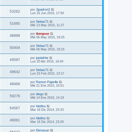
por
Jjpadron2
53262
Lun 15 Jun 2015, 17:50
por
Sebas71
51695
Mié 13 May 2015, 11:27
por
ibergour
48898
Mié 06 May 2015, 19:25
por
Sebas71
50404
Mié 06 May 2015, 19:15
por
jojolafrite
49597
Lun 20 Abr 2015, 16:04
por
Sebas71
49642
Lun 23 Feb 2015, 13:17
por
Ramon Pajarilla
48466
Mié 21 Ene 2015, 10:51
por
diego
59276
Mié 14 Ene 2015, 14:19
por
hilofino
64567
Mar 16 Dic 2014, 23:33
por
hilofino
49061
Mar 16 Dic 2014, 23:29
por
Elenasan