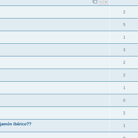
1
2
2
5
1
3
2
2
1
0
2
 jamón ibérico??
1