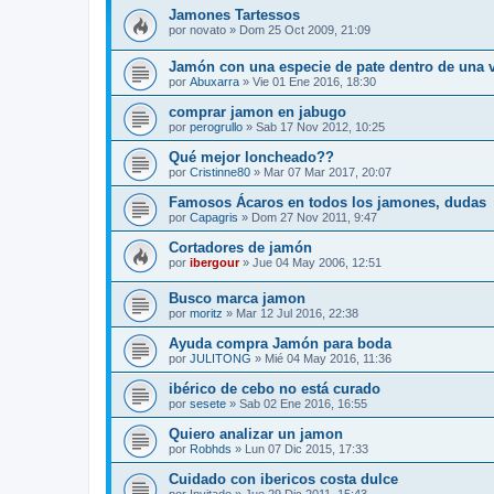
Jamones Tartessos
por
novato
»
Dom 25 Oct 2009, 21:09
Jamón con una especie de pate dentro de una 
por
Abuxarra
»
Vie 01 Ene 2016, 18:30
comprar jamon en jabugo
por
perogrullo
»
Sab 17 Nov 2012, 10:25
Qué mejor loncheado??
por
Cristinne80
»
Mar 07 Mar 2017, 20:07
Famosos Ácaros en todos los jamones, dudas
por
Capagris
»
Dom 27 Nov 2011, 9:47
Cortadores de jamón
por
ibergour
»
Jue 04 May 2006, 12:51
Busco marca jamon
por
moritz
»
Mar 12 Jul 2016, 22:38
Ayuda compra Jamón para boda
por
JULITONG
»
Mié 04 May 2016, 11:36
ibérico de cebo no está curado
por
sesete
»
Sab 02 Ene 2016, 16:55
Quiero analizar un jamon
por
Robhds
»
Lun 07 Dic 2015, 17:33
Cuidado con ibericos costa dulce