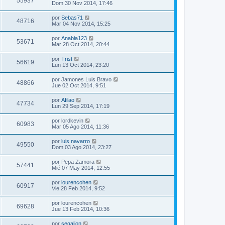
55937
Dom 30 Nov 2014, 17:46
por
Sebas71
48716
Mar 04 Nov 2014, 15:25
por
Anabia123
53671
Mar 28 Oct 2014, 20:44
por
Trist
56619
Lun 13 Oct 2014, 23:20
por
Jamones Luis Bravo
48866
Jue 02 Oct 2014, 9:51
por
Afilao
47734
Lun 29 Sep 2014, 17:19
por
lordkevin
60983
Mar 05 Ago 2014, 11:36
por
luis navarro
49550
Dom 03 Ago 2014, 23:27
por
Pepa Zamora
57441
Mié 07 May 2014, 12:55
por
lourencohen
60917
Vie 28 Feb 2014, 9:52
por
lourencohen
69628
Jue 13 Feb 2014, 10:36
por
segalion