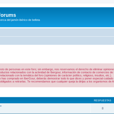
/forums
rca del jamón ibérico de bellota
 resto de personas en este foro; sin embargo, nos reservamos el derecho de eliminar opinio
uctos relacionados con la actividad de Ibergour, información de contacto de comercios de la
acionado con la temática del foro (opiniones de carácter político, religioso, insultos, etc.).
 lo has comprado en IberGour, deberás demostrar todo lo que dices y poner especial cuidado
obligados a retirarlas. Te recomendamos que cualquier queja la dirijas a los organismos de A
queda avanzada
RESPUESTAS
"
8