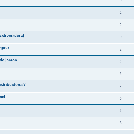
0
1
3
 Extremadura)
0
rgour
2
 de jamon.
2
8
istribuidores?
2
nal
6
6
8