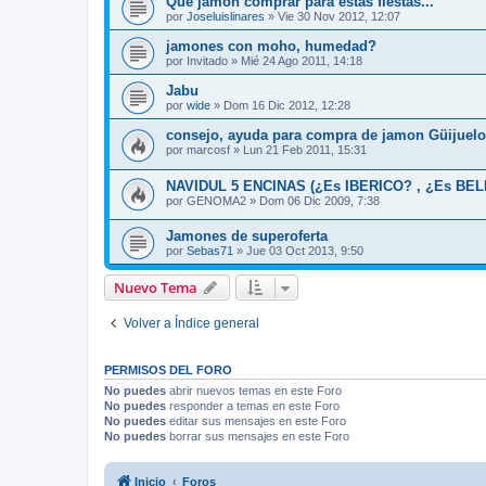
Qué jamón comprar para estas fiestas...
por
Joseluislinares
»
Vie 30 Nov 2012, 12:07
jamones con moho, humedad?
por
Invitado
»
Mié 24 Ago 2011, 14:18
Jabu
por
wide
»
Dom 16 Dic 2012, 12:28
consejo, ayuda para compra de jamon Güijuelo
por
marcosf
»
Lun 21 Feb 2011, 15:31
NAVIDUL 5 ENCINAS (¿Es IBERICO? , ¿Es BE
por
GENOMA2
»
Dom 06 Dic 2009, 7:38
Jamones de superoferta
por
Sebas71
»
Jue 03 Oct 2013, 9:50
Nuevo Tema
Volver a Índice general
PERMISOS DEL FORO
No puedes
abrir nuevos temas en este Foro
No puedes
responder a temas en este Foro
No puedes
editar sus mensajes en este Foro
No puedes
borrar sus mensajes en este Foro
Inicio
Foros