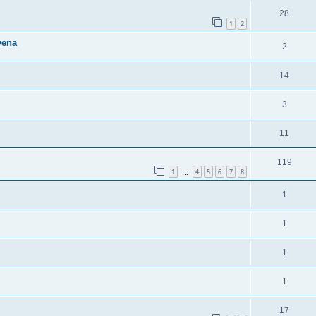
28
1
2
vena
2
14
3
11
119
1
4
5
6
7
8
…
1
1
1
1
17