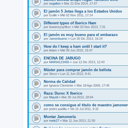
por
segalion
»
Mar 21 Ene 2014, 17:47
El jamón 5 Jotas llega a los Estados Unidos
por
Guille
»
Mié 02 Nov 2011, 17:14
Different types of Iberico Ham
por
bowersyuyftkxr
»
Mié 20 Nov 2013, 7:31
El jamón es muy bueno para el embarazo
por
Jamonbueno
»
Lun 30 Dic 2013, 16:24
How do I keep a ham until I start it?
por
Adam
»
Mié 09 Jun 2010, 15:47
ENCINA DE JABUGO
por
MARIA123456
»
Jue 12 Dic 2013, 12:43
Máster para comprar jamón de bellota
por
Sisco
»
Lun 11 Jun 2012, 9:41
Norma de Calidad
por
Ignacio Clemente
»
Mar 18 Ago 2009, 17:45
Raza: Duroc X Iberico
por
Mayeli
»
Mar 30 Jul 2013, 18:04
como se consigue el titulo de maestro jamoner
por
pedro padilla
»
Vie 15 Jul 2011, 9:32
Montar Jamonería
por
mele27
»
Mar 11 Jun 2013, 21:50