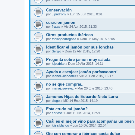
por
Invitado
»
Jue 29 Dic 2011, 15:43
Conservación
por
Jjpadron2
»
Lun 15 Jun 2015, 0:01
curacion jamon
por
fratas
»
Vie 24 Abr 2015, 21:33
Otros productos ibéricos
por
fabianpedregosa
»
Dom 03 May 2015, 9:05
Identificar el jamón por sus lonchas
por
Sergio
»
Dom 12 Abr 2015, 12:20
Pregunta sobre jamon muy salada
por
jojolafrite
»
Dom 19 Abr 2015, 14:11
Ayuda a escojeer jamón porfaavooorr!
por
IsabelCuenco80
»
Vie 20 Feb 2015, 16:17
no se que comprar..
por
mariajosevelez
»
Mar 20 Ene 2015, 13:40
Jamones Hijas de Eduardo Nieto Larra
por
diego
»
Mié 14 Ene 2015, 14:19
Esta crudo mi jamón?
por
carlosc
»
Jue 11 Dic 2014, 12:59
Cuál es el mejor vino para acompañar un buen
por
luisa blanco
»
Lun 15 Dic 2014, 22:54
Ojo con comprar a ibéricos costa dulce