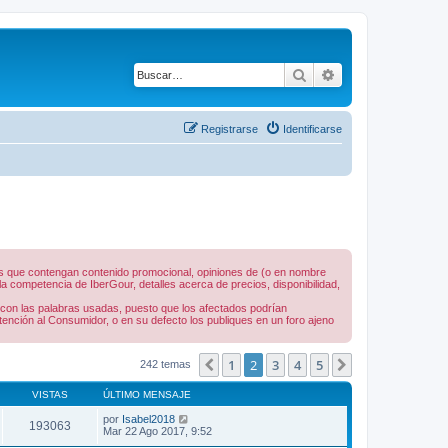
Buscar
Búsqueda avanza
Registrarse
Identificarse
nes que contengan contenido promocional, opiniones de (o en nombre
 competencia de IberGour, detalles acerca de precios, disponibilidad,
 con las palabras usadas, puesto que los afectados podrían
tención al Consumidor, o en su defecto los publiques en un foro ajeno
1
2
3
4
5
Anterior
Siguiente
242 temas
VISTAS
ÚLTIMO MENSAJE
por
Isabel2018
193063
Mar 22 Ago 2017, 9:52