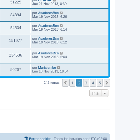
51225
Jue 21 Nov 2013, 0:30
por
AsadoresBcn
84894
Mar 19 Nov 2013, 6:26
por
AsadoresBcn
54534
Mar 19 Nov 2013, 6:14
por
AsadoresBcn
151977
Mar 19 Nov 2013, 6:12
por
AsadoresBcn
234536
Mar 19 Nov 2013, 6:04
por
Maria.smbe
50207
Lun 18 Nov 2013, 18:54
1
2
3
4
5
Anterior
Siguiente
242 temas
Ir a
Borrar cookies
Todos los horarios son
UTC+02:00