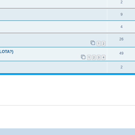
2
9
4
26
1
2
LLOTA?)
49
1
2
3
4
2