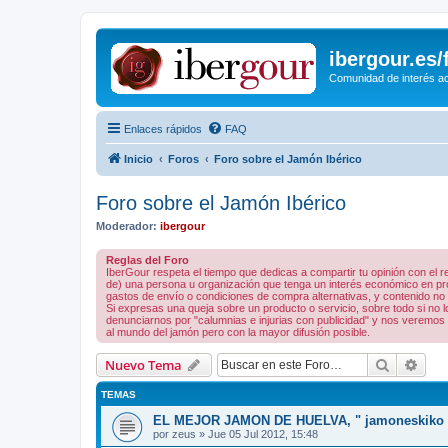
ibergour.es
Comunidad de interés ace
Enlaces rápidos
FAQ
Inicio
Foros
Foro sobre el Jamón Ibérico
Foro sobre el Jamón Ibérico
Moderador:
ibergour
Reglas del Foro
IberGour respeta el tiempo que dedicas a compartir tu opinión con el
de) una persona u organización que tenga un interés económico en prod
gastos de envío o condiciones de compra alternativas, y contenido no rel
Si expresas una queja sobre un producto o servicio, sobre todo si no
denunciarnos por "calumnias e injurias con publicidad" y nos veremos 
al mundo del jamón pero con la mayor difusión posible.
Buscar
Bús
Nuevo Tema
TEMAS
EL MEJOR JAMON DE HUELVA, " jamoneskiko 
por
zeus
»
Jue 05 Jul 2012, 15:48