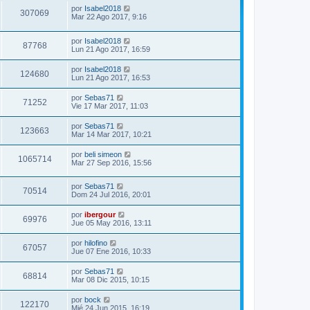
por
Isabel2018
307069
Mar 22 Ago 2017, 9:16
por
Isabel2018
87768
Lun 21 Ago 2017, 16:59
por
Isabel2018
124680
Lun 21 Ago 2017, 16:53
por
Sebas71
71252
Vie 17 Mar 2017, 11:03
por
Sebas71
123663
Mar 14 Mar 2017, 10:21
por
beli simeon
1065714
Mar 27 Sep 2016, 15:56
por
Sebas71
70514
Dom 24 Jul 2016, 20:01
por
ibergour
69976
Jue 05 May 2016, 13:11
por
hilofino
67057
Jue 07 Ene 2016, 10:33
por
Sebas71
68814
Mar 08 Dic 2015, 10:15
por
bock
122170
Mié 24 Jun 2015, 16:19