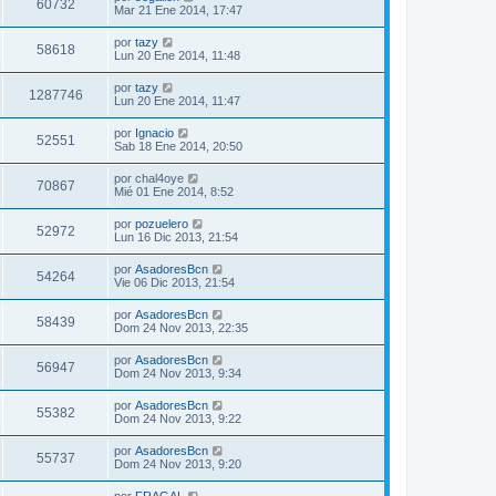
60732
Mar 21 Ene 2014, 17:47
por
tazy
58618
Lun 20 Ene 2014, 11:48
por
tazy
1287746
Lun 20 Ene 2014, 11:47
por
Ignacio
52551
Sab 18 Ene 2014, 20:50
por
chal4oye
70867
Mié 01 Ene 2014, 8:52
por
pozuelero
52972
Lun 16 Dic 2013, 21:54
por
AsadoresBcn
54264
Vie 06 Dic 2013, 21:54
por
AsadoresBcn
58439
Dom 24 Nov 2013, 22:35
por
AsadoresBcn
56947
Dom 24 Nov 2013, 9:34
por
AsadoresBcn
55382
Dom 24 Nov 2013, 9:22
por
AsadoresBcn
55737
Dom 24 Nov 2013, 9:20
por
FRAGAL