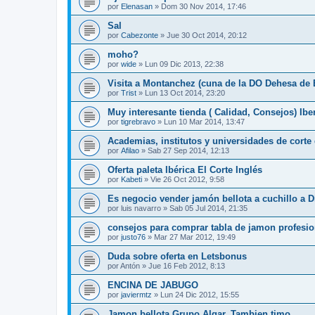
por
Elenasan
»
Dom 30 Nov 2014, 17:46
Sal
por
Cabezonte
»
Jue 30 Oct 2014, 20:12
moho?
por
wide
»
Lun 09 Dic 2013, 22:38
Visita a Montanchez (cuna de la DO Dehesa de
por
Trist
»
Lun 13 Oct 2014, 23:20
Muy interesante tienda ( Calidad, Consejos) Ibe
por
tigrebravo
»
Lun 10 Mar 2014, 13:47
Academias, institutos y universidades de corte
por
Afilao
»
Sab 27 Sep 2014, 12:13
Oferta paleta Ibérica El Corte Inglés
por
Kabeti
»
Vie 26 Oct 2012, 9:58
Es negocio vender jamón bellota a cuchillo a D
por
luis navarro
»
Sab 05 Jul 2014, 21:35
consejos para comprar tabla de jamon profesio
por
justo76
»
Mar 27 Mar 2012, 19:49
Duda sobre oferta en Letsbonus
por
Antón
»
Jue 16 Feb 2012, 8:13
ENCINA DE JABUGO
por
javiermtz
»
Lun 24 Dic 2012, 15:55
Jamon bellota Grupo Algar. Tambien timo