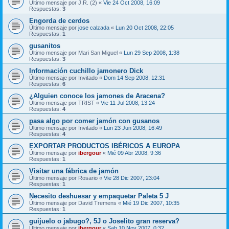
Último mensaje por
J.R. (2)
«
Vie 24 Oct 2008, 16:09
Respuestas:
3
Engorda de cerdos
Último mensaje por
jose calzada
«
Lun 20 Oct 2008, 22:05
Respuestas:
1
gusanitos
Último mensaje por
Mari San Miguel
«
Lun 29 Sep 2008, 1:38
Respuestas:
3
Información cuchillo jamonero Dick
Último mensaje por
Invitado
«
Dom 14 Sep 2008, 12:31
Respuestas:
6
¿Alguien conoce los jamones de Aracena?
Último mensaje por
TRIST
«
Vie 11 Jul 2008, 13:24
Respuestas:
4
pasa algo por comer jamón con gusanos
Último mensaje por
Invitado
«
Lun 23 Jun 2008, 16:49
Respuestas:
4
EXPORTAR PRODUCTOS IBÉRICOS A EUROPA
Último mensaje por
ibergour
«
Mié 09 Abr 2008, 9:36
Respuestas:
1
Visitar una fábrica de jamón
Último mensaje por
Rosario
«
Vie 28 Dic 2007, 23:04
Respuestas:
1
Necesito deshuesar y empaquetar Paleta 5 J
Último mensaje por
David Tremens
«
Mié 19 Dic 2007, 10:35
Respuestas:
1
guijuelo o jabugo?, 5J o Joselito gran reserva?
Último mensaje por
ibergour
«
Sab 10 Nov 2007, 0:32