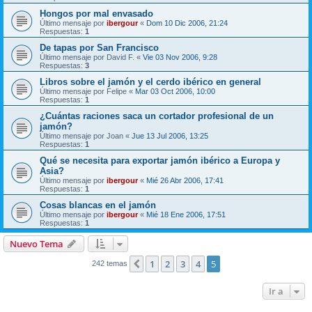
Hongos por mal envasado
Último mensaje por
ibergour
«
Dom 10 Dic 2006, 21:24
Respuestas:
1
De tapas por San Francisco
Último mensaje por
David F.
«
Vie 03 Nov 2006, 9:28
Respuestas:
3
Libros sobre el jamón y el cerdo ibérico en general
Último mensaje por
Felipe
«
Mar 03 Oct 2006, 10:00
Respuestas:
1
¿Cuántas raciones saca un cortador profesional de un
jamón?
Último mensaje por
Joan
«
Jue 13 Jul 2006, 13:25
Respuestas:
1
Qué se necesita para exportar jamón ibérico a Europa y
Asia?
Último mensaje por
ibergour
«
Mié 26 Abr 2006, 17:41
Respuestas:
1
Cosas blancas en el jamón
Último mensaje por
ibergour
«
Mié 18 Ene 2006, 17:51
Respuestas:
1
Nuevo Tema
1
2
3
4
5
Anterior
242 temas
Ir a