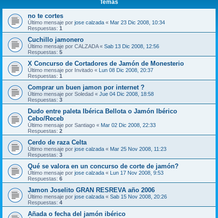
Temas
no te cortes
Último mensaje por
jose calzada
«
Mar 23 Dic 2008, 10:34
Respuestas:
1
Cuchillo jamonero
Último mensaje por
CALZADA
«
Sab 13 Dic 2008, 12:56
Respuestas:
5
X Concurso de Cortadores de Jamón de Monesterio
Último mensaje por
Invitado
«
Lun 08 Dic 2008, 20:37
Respuestas:
1
Comprar un buen jamon por internet ?
Último mensaje por
Soledad
«
Jue 04 Dic 2008, 18:58
Respuestas:
3
Dudo entre paleta Ibérica Bellota o Jamón Ibérico
Cebo/Receb
Último mensaje por
Santiago
«
Mar 02 Dic 2008, 22:33
Respuestas:
2
Cerdo de raza Celta
Último mensaje por
jose calzada
«
Mar 25 Nov 2008, 11:23
Respuestas:
3
Qué se valora en un concurso de corte de jamón?
Último mensaje por
jose calzada
«
Lun 17 Nov 2008, 9:53
Respuestas:
6
Jamon Joselito GRAN RESREVA año 2006
Último mensaje por
jose calzada
«
Sab 15 Nov 2008, 20:26
Respuestas:
4
Añada o fecha del jamón ibérico