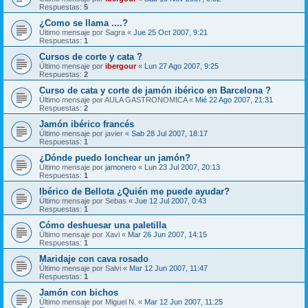
Respuestas:
5
¿Como se llama ....?
Último mensaje por
Sagra
«
Jue 25 Oct 2007, 9:21
Respuestas:
1
Cursos de corte y cata ?
Último mensaje por
ibergour
«
Lun 27 Ago 2007, 9:25
Respuestas:
2
Curso de cata y corte de jamón ibérico en Barcelona ?
Último mensaje por
AULA GASTRONOMICA
«
Mié 22 Ago 2007, 21:31
Respuestas:
2
Jamón ibérico francés
Último mensaje por
javier
«
Sab 28 Jul 2007, 18:17
Respuestas:
1
¿Dónde puedo lonchear un jamón?
Último mensaje por
jamonero
«
Lun 23 Jul 2007, 20:13
Respuestas:
1
Ibérico de Bellota ¿Quién me puede ayudar?
Último mensaje por
Sebas
«
Jue 12 Jul 2007, 0:43
Respuestas:
1
Cómo deshuesar una paletilla
Último mensaje por
Xavi
«
Mar 26 Jun 2007, 14:15
Respuestas:
1
Maridaje con cava rosado
Último mensaje por
Salvi
«
Mar 12 Jun 2007, 11:47
Respuestas:
1
Jamón con bichos
Último mensaje por
Miguel N.
«
Mar 12 Jun 2007, 11:25