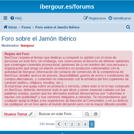
ibergour.es/forums
FAQ
Registrarse
Identificarse
B
Inicio
Foros
Foro sobre el Jamón Ibérico
u
Foro sobre el Jamón Ibérico
s
Moderador:
ibergour
c
Reglas del Foro
a
IberGour respeta el tiempo que dedicas a compartir tu opinión con el resto de
personas en este foro; sin embargo, nos reservamos el derecho de eliminar opiniones
r
que contengan contenido promocional, opiniones de (o en nombre de) una persona u
organización que tenga un interés económico en productos relacionados con la
actividad de Ibergour, información de contacto de comercios de la competencia de
IberGour, detalles acerca de precios, disponibilidad, gastos de envío o condiciones de
compra alternativas, y contenido no relacionado con la temática del foro (opiniones de
carácter político, religioso, insultos, etc.).
Si expresas una queja sobre un producto o servicio, sobre todo si no lo has comprado
en IberGour, deberás demostrar todo lo que dices y poner especial cuidado con las
palabras usadas, puesto que los afectados podrían denunciarnos por "calumnias e
injurias con publicidad" y nos veremos obligados a retirarlas. Te recomendamos que
cualquier queja la dirijas a los organismos de Atención al Consumidor, o en su defecto
los publiques en un foro ajeno al mundo del jamón pero con la mayor difusión posible.
Buscar
Búsqueda avanzad
Nuevo Tema
1
2
3
4
5
Anterior
242 temas