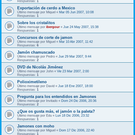
Respuestas:
1
Exportación de cerdo a Mexico
Último mensaje por
Miquel
«
Mar 05 Jun 2007, 10:08
Respuestas:
1
Sobre los cristalitos
Último mensaje por
ibergour
«
Jue 24 May 2007, 15:38
Respuestas:
1
Concursos de corte de jamon
Último mensaje por
Miguel
«
Mar 10 Abr 2007, 11:42
Respuestas:
6
Jamón chamuscado
Último mensaje por
Pedro
«
Jue 29 Mar 2007, 9:44
Respuestas:
2
DVD de Nicolás Jiménez
Último mensaje por
John
«
Vie 23 Mar 2007, 2:00
Respuestas:
1
Polioximetileno
Último mensaje por
David
«
Jue 18 Ene 2007, 18:00
Respuestas:
1
Pregunta para los entendidos en Jamones
Último mensaje por
Invitado
«
Dom 24 Dic 2006, 20:36
Respuestas:
2
¿Que os gusta más, el jamón o la paleta?
Último mensaje por
Edu
«
Lun 18 Dic 2006, 23:32
Respuestas:
1
Jamones con moho
Último mensaje por
Miguel
«
Dom 17 Dic 2006, 22:40
Respuestas:
1