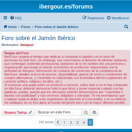
ibergour.es/forums
FAQ
Registrarse
Identificarse
B
Inicio
Foros
Foro sobre el Jamón Ibérico
u
Foro sobre el Jamón Ibérico
s
Moderador:
ibergour
c
Reglas del Foro
a
IberGour respeta el tiempo que dedicas a compartir tu opinión con el resto de
personas en este foro; sin embargo, nos reservamos el derecho de eliminar opiniones
r
que contengan contenido promocional, opiniones de (o en nombre de) una persona u
organización que tenga un interés económico en productos relacionados con la
actividad de Ibergour, información de contacto de comercios de la competencia de
IberGour, detalles acerca de precios, disponibilidad, gastos de envío o condiciones de
compra alternativas, y contenido no relacionado con la temática del foro (opiniones de
carácter político, religioso, insultos, etc.).
Si expresas una queja sobre un producto o servicio, sobre todo si no lo has comprado
en IberGour, deberás demostrar todo lo que dices y poner especial cuidado con las
palabras usadas, puesto que los afectados podrían denunciarnos por "calumnias e
injurias con publicidad" y nos veremos obligados a retirarlas. Te recomendamos que
cualquier queja la dirijas a los organismos de Atención al Consumidor, o en su defecto
los publiques en un foro ajeno al mundo del jamón pero con la mayor difusión posible.
Buscar
Búsqueda avanzad
Nuevo Tema
1
2
3
4
5
Anterior
242 temas