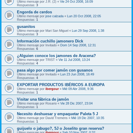
Último mensaje por
J.R. (2)
«
Vie 24 Oct 2008, 16:09
Respuestas:
3
Engorda de cerdos
Último mensaje por
jose calzada
«
Lun 20 Oct 2008, 22:05
Respuestas:
1
gusanitos
Último mensaje por
Mari San Miguel
«
Lun 29 Sep 2008, 1:38
Respuestas:
3
Información cuchillo jamonero Dick
Último mensaje por
Invitado
«
Dom 14 Sep 2008, 12:31
Respuestas:
6
¿Alguien conoce los jamones de Aracena?
Último mensaje por
TRIST
«
Vie 11 Jul 2008, 13:24
Respuestas:
4
pasa algo por comer jamón con gusanos
Último mensaje por
Invitado
«
Lun 23 Jun 2008, 16:49
Respuestas:
4
EXPORTAR PRODUCTOS IBÉRICOS A EUROPA
Último mensaje por
ibergour
«
Mié 09 Abr 2008, 9:36
Respuestas:
1
Visitar una fábrica de jamón
Último mensaje por
Rosario
«
Vie 28 Dic 2007, 23:04
Respuestas:
1
Necesito deshuesar y empaquetar Paleta 5 J
Último mensaje por
David Tremens
«
Mié 19 Dic 2007, 10:35
Respuestas:
1
guijuelo o jabugo?, 5J o Joselito gran reserva?
Último mensaje por
ibergour
«
Sab 10 Nov 2007, 0:32