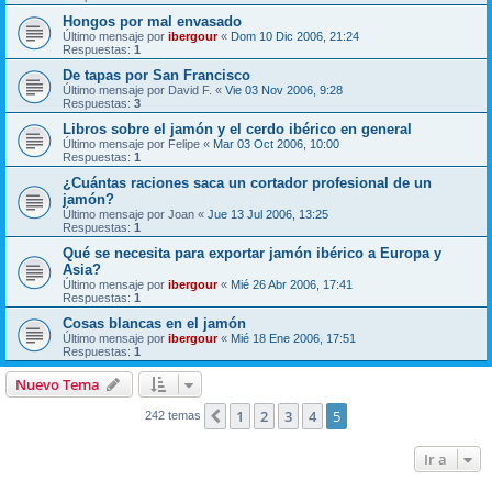
Hongos por mal envasado
Último mensaje por
ibergour
«
Dom 10 Dic 2006, 21:24
Respuestas:
1
De tapas por San Francisco
Último mensaje por
David F.
«
Vie 03 Nov 2006, 9:28
Respuestas:
3
Libros sobre el jamón y el cerdo ibérico en general
Último mensaje por
Felipe
«
Mar 03 Oct 2006, 10:00
Respuestas:
1
¿Cuántas raciones saca un cortador profesional de un
jamón?
Último mensaje por
Joan
«
Jue 13 Jul 2006, 13:25
Respuestas:
1
Qué se necesita para exportar jamón ibérico a Europa y
Asia?
Último mensaje por
ibergour
«
Mié 26 Abr 2006, 17:41
Respuestas:
1
Cosas blancas en el jamón
Último mensaje por
ibergour
«
Mié 18 Ene 2006, 17:51
Respuestas:
1
Nuevo Tema
1
2
3
4
5
Anterior
242 temas
Ir a