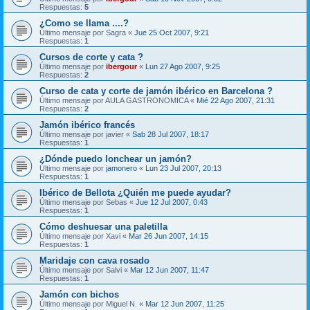
Respuestas:
5
¿Como se llama ....?
Último mensaje por
Sagra
«
Jue 25 Oct 2007, 9:21
Respuestas:
1
Cursos de corte y cata ?
Último mensaje por
ibergour
«
Lun 27 Ago 2007, 9:25
Respuestas:
2
Curso de cata y corte de jamón ibérico en Barcelona ?
Último mensaje por
AULA GASTRONOMICA
«
Mié 22 Ago 2007, 21:31
Respuestas:
2
Jamón ibérico francés
Último mensaje por
javier
«
Sab 28 Jul 2007, 18:17
Respuestas:
1
¿Dónde puedo lonchear un jamón?
Último mensaje por
jamonero
«
Lun 23 Jul 2007, 20:13
Respuestas:
1
Ibérico de Bellota ¿Quién me puede ayudar?
Último mensaje por
Sebas
«
Jue 12 Jul 2007, 0:43
Respuestas:
1
Cómo deshuesar una paletilla
Último mensaje por
Xavi
«
Mar 26 Jun 2007, 14:15
Respuestas:
1
Maridaje con cava rosado
Último mensaje por
Salvi
«
Mar 12 Jun 2007, 11:47
Respuestas:
1
Jamón con bichos
Último mensaje por
Miguel N.
«
Mar 12 Jun 2007, 11:25