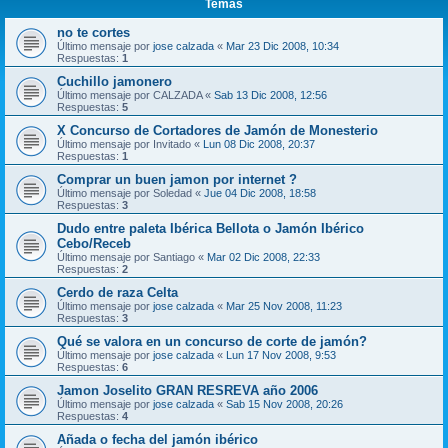
Temas
no te cortes
Último mensaje por
jose calzada
«
Mar 23 Dic 2008, 10:34
Respuestas:
1
Cuchillo jamonero
Último mensaje por
CALZADA
«
Sab 13 Dic 2008, 12:56
Respuestas:
5
X Concurso de Cortadores de Jamón de Monesterio
Último mensaje por
Invitado
«
Lun 08 Dic 2008, 20:37
Respuestas:
1
Comprar un buen jamon por internet ?
Último mensaje por
Soledad
«
Jue 04 Dic 2008, 18:58
Respuestas:
3
Dudo entre paleta Ibérica Bellota o Jamón Ibérico
Cebo/Receb
Último mensaje por
Santiago
«
Mar 02 Dic 2008, 22:33
Respuestas:
2
Cerdo de raza Celta
Último mensaje por
jose calzada
«
Mar 25 Nov 2008, 11:23
Respuestas:
3
Qué se valora en un concurso de corte de jamón?
Último mensaje por
jose calzada
«
Lun 17 Nov 2008, 9:53
Respuestas:
6
Jamon Joselito GRAN RESREVA año 2006
Último mensaje por
jose calzada
«
Sab 15 Nov 2008, 20:26
Respuestas:
4
Añada o fecha del jamón ibérico