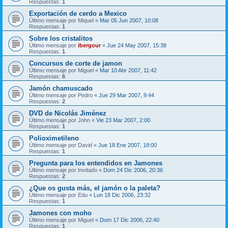
Respuestas:
1
Exportación de cerdo a Mexico
Último mensaje por
Miquel
«
Mar 05 Jun 2007, 10:08
Respuestas:
1
Sobre los cristalitos
Último mensaje por
ibergour
«
Jue 24 May 2007, 15:38
Respuestas:
1
Concursos de corte de jamon
Último mensaje por
Miguel
«
Mar 10 Abr 2007, 11:42
Respuestas:
6
Jamón chamuscado
Último mensaje por
Pedro
«
Jue 29 Mar 2007, 9:44
Respuestas:
2
DVD de Nicolás Jiménez
Último mensaje por
John
«
Vie 23 Mar 2007, 2:00
Respuestas:
1
Polioximetileno
Último mensaje por
David
«
Jue 18 Ene 2007, 18:00
Respuestas:
1
Pregunta para los entendidos en Jamones
Último mensaje por
Invitado
«
Dom 24 Dic 2006, 20:36
Respuestas:
2
¿Que os gusta más, el jamón o la paleta?
Último mensaje por
Edu
«
Lun 18 Dic 2006, 23:32
Respuestas:
1
Jamones con moho
Último mensaje por
Miguel
«
Dom 17 Dic 2006, 22:40
Respuestas:
1