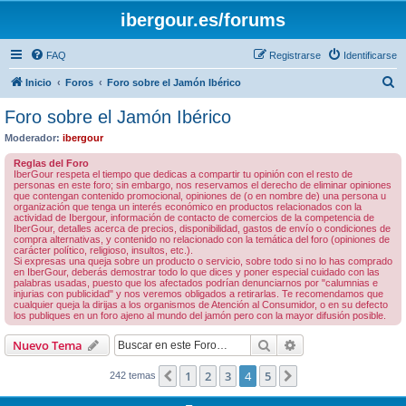
ibergour.es/forums
FAQ
Registrarse
Identificarse
B
Inicio
Foros
Foro sobre el Jamón Ibérico
u
Foro sobre el Jamón Ibérico
s
Moderador:
ibergour
c
Reglas del Foro
a
IberGour respeta el tiempo que dedicas a compartir tu opinión con el resto de
personas en este foro; sin embargo, nos reservamos el derecho de eliminar opiniones
r
que contengan contenido promocional, opiniones de (o en nombre de) una persona u
organización que tenga un interés económico en productos relacionados con la
actividad de Ibergour, información de contacto de comercios de la competencia de
IberGour, detalles acerca de precios, disponibilidad, gastos de envío o condiciones de
compra alternativas, y contenido no relacionado con la temática del foro (opiniones de
carácter político, religioso, insultos, etc.).
Si expresas una queja sobre un producto o servicio, sobre todo si no lo has comprado
en IberGour, deberás demostrar todo lo que dices y poner especial cuidado con las
palabras usadas, puesto que los afectados podrían denunciarnos por "calumnias e
injurias con publicidad" y nos veremos obligados a retirarlas. Te recomendamos que
cualquier queja la dirijas a los organismos de Atención al Consumidor, o en su defecto
los publiques en un foro ajeno al mundo del jamón pero con la mayor difusión posible.
Buscar
Búsqueda avanzad
Nuevo Tema
1
2
3
4
5
Anterior
Siguiente
242 temas