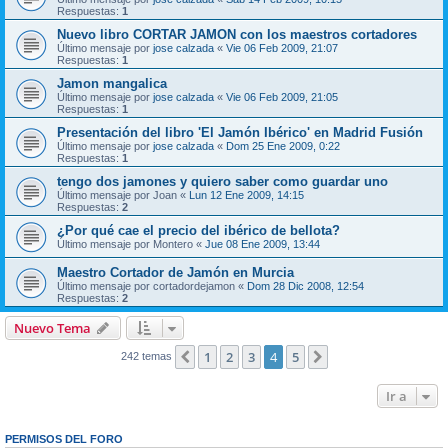
Respuestas:
1
Nuevo libro CORTAR JAMON con los maestros cortadores
Último mensaje por
jose calzada
«
Vie 06 Feb 2009, 21:07
Respuestas:
1
Jamon mangalica
Último mensaje por
jose calzada
«
Vie 06 Feb 2009, 21:05
Respuestas:
1
Presentación del libro 'El Jamón Ibérico' en Madrid Fusión
Último mensaje por
jose calzada
«
Dom 25 Ene 2009, 0:22
Respuestas:
1
tengo dos jamones y quiero saber como guardar uno
Último mensaje por
Joan
«
Lun 12 Ene 2009, 14:15
Respuestas:
2
¿Por qué cae el precio del ibérico de bellota?
Último mensaje por
Montero
«
Jue 08 Ene 2009, 13:44
Maestro Cortador de Jamón en Murcia
Último mensaje por
cortadordejamon
«
Dom 28 Dic 2008, 12:54
Respuestas:
2
Nuevo Tema
1
2
3
4
5
Anterior
Siguiente
242 temas
Ir a
PERMISOS DEL FORO