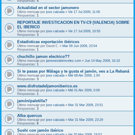
Respuestas:
4
Actualidad en el sector jamonero
Último mensaje por
jose calzada
«
Vie 17 Jul 2009, 11:00
Respuestas:
1
REPORTAJE INVESTICACION EN TV-C9 (VALENCIA) SOBRE
EL IBERICO
Último mensaje por
jose calzada
«
Vie 17 Jul 2009, 10:55
Respuestas:
3
Estadisticas exportación ibéricos
Último mensaje por
David C.
«
Mar 09 Jun 2009, 23:54
Respuestas:
1
chuchillo jamon electrico??
Último mensaje por
jamonesdetrevelez.com
«
Jue 14 May 2009, 16:10
Respuestas:
1
Si te pasas por Málaga y te gusta el jamón, ves a La Rebaná
Último mensaje por
jose calzada
«
Mié 08 Abr 2009, 1:04
Respuestas:
3
www.disfrutadeljamoniberico.es
Último mensaje por
jose calzada
«
Mié 01 Abr 2009, 0:09
Respuestas:
1
jamón/paletilla?
Último mensaje por
jose calzada
«
Mar 31 Mar 2009, 23:51
Respuestas:
3
Alba quercus
Último mensaje por
jose calzada
«
Mar 31 Mar 2009, 23:29
Respuestas:
8
Sushi con jamón ibérico
Último mensaje por
jose calzada
«
Vie 20 Mar 2009, 19:53