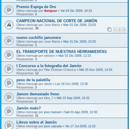
Premio Espiga de Oro
Último mensaje por
ibergour
«
Vie 04 Dic 2009, 18:33
Respuestas:
2
CAMPEON NACIONAL DE CORTE DE JAMÓN
Último mensaje por
Jose María
«
Mar 01 Dic 2009, 23:53
Respuestas:
35
1
2
3
nuevo cuchillo jamonero
Último mensaje por
Jose María
«
Mar 01 Dic 2009, 23:25
Respuestas:
1
EL TRANSPORTE DE NUESTRAS HERRAMIENTAS
Último mensaje por
wiskero
«
Mar 01 Dic 2009, 12:23
Respuestas:
3
I Concurso a la fotografia del Jamón
Último mensaje por
Pilar Esteban Ordorica
«
Mié 25 Nov 2009, 14:55
Respuestas:
12
peso de la paletilla
Último mensaje por
david
«
Lun 19 Oct 2009, 13:35
Respuestas:
2
Jamon demasiado freso
Último mensaje por
kike_7
«
Mié 23 Sep 2009, 15:32
Respuestas:
2
Jamón malo?
Último mensaje por
jose manuel
«
Sab 01 Ago 2009, 10:30
Respuestas:
11
Libros sobre el Jamón
Último mensaje por
jose calzada
«
Vie 17 Jul 2009, 11:02