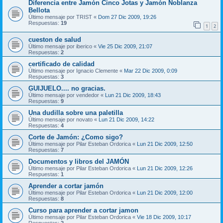
Diferencia entre Jamón Cinco Jotas y Jamón Noblanza
Bellota
Último mensaje por
TRIST
«
Dom 27 Dic 2009, 19:26
Respuestas:
19
1
2
cueston de salud
Último mensaje por
iberico
«
Vie 25 Dic 2009, 21:07
Respuestas:
2
certificado de calidad
Último mensaje por
Ignacio Clemente
«
Mar 22 Dic 2009, 0:09
Respuestas:
3
GUIJUELO.... no gracias.
Último mensaje por
vendedor
«
Lun 21 Dic 2009, 18:43
Respuestas:
9
Una dudilla sobre una paletilla
Último mensaje por
novato
«
Lun 21 Dic 2009, 14:22
Respuestas:
4
Corte de Jamón: ¿Como sigo?
Último mensaje por
Pilar Esteban Ordorica
«
Lun 21 Dic 2009, 12:50
Respuestas:
7
Documentos y libros del JAMÓN
Último mensaje por
Pilar Esteban Ordorica
«
Lun 21 Dic 2009, 12:26
Respuestas:
1
Aprender a cortar jamón
Último mensaje por
Pilar Esteban Ordorica
«
Lun 21 Dic 2009, 12:00
Respuestas:
8
Curso para aprender a cortar jamon
Último mensaje por
Pilar Esteban Ordorica
«
Vie 18 Dic 2009, 10:17
Respuestas:
2