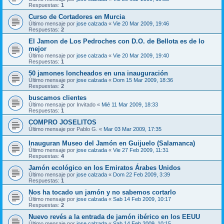
Respuestas:
1
Curso de Cortadores en Murcia
Último mensaje por
jose calzada
«
Vie 20 Mar 2009, 19:46
Respuestas:
2
El Jamon de Los Pedroches con D.O. de Bellota es de lo
mejor
Último mensaje por
jose calzada
«
Vie 20 Mar 2009, 19:40
Respuestas:
1
50 jamones loncheados en una inauguración
Último mensaje por
jose calzada
«
Dom 15 Mar 2009, 18:36
Respuestas:
2
buscamos clientes
Último mensaje por
Invitado
«
Mié 11 Mar 2009, 18:33
Respuestas:
1
COMPRO JOSELITOS
Último mensaje por
Pablo G.
«
Mar 03 Mar 2009, 17:35
Inauguran Museo del Jamón en Guijuelo (Salamanca)
Último mensaje por
jose calzada
«
Vie 27 Feb 2009, 11:31
Respuestas:
4
Jamón ecológico en los Emiratos Árabes Unidos
Último mensaje por
jose calzada
«
Dom 22 Feb 2009, 3:39
Respuestas:
1
Nos ha tocado un jamón y no sabemos cortarlo
Último mensaje por
jose calzada
«
Sab 14 Feb 2009, 10:17
Respuestas:
2
Nuevo revés a la entrada de jamón ibérico en los EEUU
Último mensaje por
jose calzada
«
Sab 14 Feb 2009, 10:15