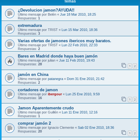
Temas
¿Devolucion jamon?AYUDA!!
Último mensaje por
Belén
«
Jue 18 Mar 2010, 18:25
Respuestas:
1
extremadura
Último mensaje por
TRIST
«
Lun 15 Mar 2010, 18:36
Respuestas:
3
Varias ofertas de jamones ibericos muy baratos.
Último mensaje por
TRIST
«
Lun 22 Feb 2010, 22:33
Respuestas:
2
Bares en Madrid donde haya buen jamón
Último mensaje por
julian
«
Jue 11 Feb 2010, 19:43
Respuestas:
28
1
2
jamón en China
Último mensaje por
patanegra
«
Dom 31 Ene 2010, 21:42
Respuestas:
2
cortadores de jamon
Último mensaje por
ibergour
«
Lun 25 Ene 2010, 9:59
Respuestas:
16
1
2
Jamon Aparentemente crudo
Último mensaje por
Guillén
«
Lun 11 Ene 2010, 12:16
Respuestas:
1
comprar jamón 2
Último mensaje por
Ignacio Clemente
«
Sab 02 Ene 2010, 18:36
Respuestas:
20
1
2