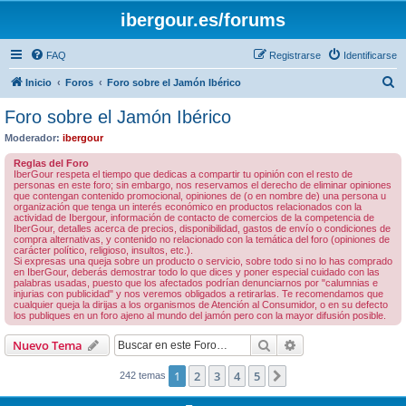
ibergour.es/forums
FAQ
Registrarse
Identificarse
B
Inicio
Foros
Foro sobre el Jamón Ibérico
u
Foro sobre el Jamón Ibérico
s
Moderador:
ibergour
c
Reglas del Foro
a
IberGour respeta el tiempo que dedicas a compartir tu opinión con el resto de
personas en este foro; sin embargo, nos reservamos el derecho de eliminar opiniones
r
que contengan contenido promocional, opiniones de (o en nombre de) una persona u
organización que tenga un interés económico en productos relacionados con la
actividad de Ibergour, información de contacto de comercios de la competencia de
IberGour, detalles acerca de precios, disponibilidad, gastos de envío o condiciones de
compra alternativas, y contenido no relacionado con la temática del foro (opiniones de
carácter político, religioso, insultos, etc.).
Si expresas una queja sobre un producto o servicio, sobre todo si no lo has comprado
en IberGour, deberás demostrar todo lo que dices y poner especial cuidado con las
palabras usadas, puesto que los afectados podrían denunciarnos por "calumnias e
injurias con publicidad" y nos veremos obligados a retirarlas. Te recomendamos que
cualquier queja la dirijas a los organismos de Atención al Consumidor, o en su defecto
los publiques en un foro ajeno al mundo del jamón pero con la mayor difusión posible.
Buscar
Búsqueda avanzad
Nuevo Tema
1
2
3
4
5
Siguiente
242 temas