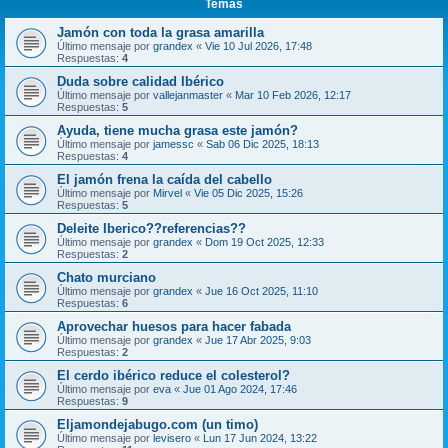
Temas
Jamón con toda la grasa amarilla
Último mensaje por
grandex
«
Vie 10 Jul 2026, 17:48
Respuestas:
4
Duda sobre calidad Ibérico
Último mensaje por
vallejanmaster
«
Mar 10 Feb 2026, 12:17
Respuestas:
5
Ayuda, tiene mucha grasa este jamón?
Último mensaje por
jamessc
«
Sab 06 Dic 2025, 18:13
Respuestas:
4
El jamón frena la caída del cabello
Último mensaje por
Mirvel
«
Vie 05 Dic 2025, 15:26
Respuestas:
5
Deleite Iberico??referencias??
Último mensaje por
grandex
«
Dom 19 Oct 2025, 12:33
Respuestas:
2
Chato murciano
Último mensaje por
grandex
«
Jue 16 Oct 2025, 11:10
Respuestas:
6
Aprovechar huesos para hacer fabada
Último mensaje por
grandex
«
Jue 17 Abr 2025, 9:03
Respuestas:
2
El cerdo ibérico reduce el colesterol?
Último mensaje por
eva
«
Jue 01 Ago 2024, 17:46
Respuestas:
9
Eljamondejabugo.com (un timo)
Último mensaje por
levisero
«
Lun 17 Jun 2024, 13:22