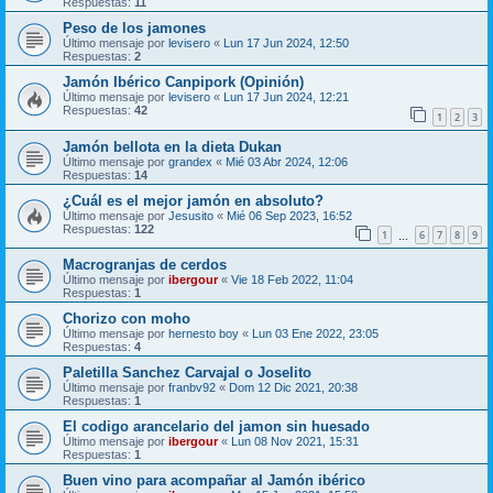
Respuestas:
11
Peso de los jamones
Último mensaje por
levisero
«
Lun 17 Jun 2024, 12:50
Respuestas:
2
Jamón Ibérico Canpipork (Opinión)
Último mensaje por
levisero
«
Lun 17 Jun 2024, 12:21
Respuestas:
42
1
2
3
Jamón bellota en la dieta Dukan
Último mensaje por
grandex
«
Mié 03 Abr 2024, 12:06
Respuestas:
14
¿Cuál es el mejor jamón en absoluto?
Último mensaje por
Jesusito
«
Mié 06 Sep 2023, 16:52
Respuestas:
122
1
6
7
8
9
…
Macrogranjas de cerdos
Último mensaje por
ibergour
«
Vie 18 Feb 2022, 11:04
Respuestas:
1
Chorizo con moho
Último mensaje por
hernesto boy
«
Lun 03 Ene 2022, 23:05
Respuestas:
4
Paletilla Sanchez Carvajal o Joselito
Último mensaje por
franbv92
«
Dom 12 Dic 2021, 20:38
Respuestas:
1
El codigo arancelario del jamon sin huesado
Último mensaje por
ibergour
«
Lun 08 Nov 2021, 15:31
Respuestas:
1
Buen vino para acompañar al Jamón ibérico