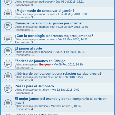
Último mensaje por
pedrocogo
«
Jue 05 Jul 2018, 15:11
Respuestas:
5
¿Mejor modo de conservar el jamón?
Último mensaje por
marcos frost
«
Lun 28 May 2018, 13:09
Respuestas:
3
Consejos para comprar jamon por internet
Último mensaje por
marcos frost
«
Lun 28 May 2018, 13:07
Respuestas:
1
¿Con la tecnología tendremos mejores jamones?
Último mensaje por
marcos frost
«
Vie 25 May 2018, 14:32
Respuestas:
3
El jamón al corte
Último mensaje por
Francisco
«
Jue 22 Feb 2018, 15:16
Respuestas:
10
Fábricas de jamones en Jabugo
Último mensaje por
ibergour
«
Vie 09 Feb 2018, 14:10
Respuestas:
1
¿Ibérico de bellota con buena relación calidad precio?
Último mensaje por
Sebas71
«
Sab 03 Feb 2018, 11:26
Respuestas:
6
Piezas para el Jamonero
Último mensaje por
shalirey
«
Vie 12 Ene 2018, 0:00
Respuestas:
3
El mejor jamon del mundo y donde comprarlo al corte en
madri
Último mensaje por
hilofino
«
Mar 09 Ene 2018, 10:24
Respuestas:
4