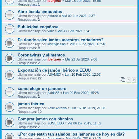
Último mensaje por
ibergour
«
Mar 15 Jun 2021, 15:58
Respuestas:
1
Abrir tienda embutidos
Último mensaje por
psuroe
«
Mié 02 Jun 2021, 4:37
Respuestas:
2
Publicidad engañosa
Último mensaje por
vlmf
«
Mié 17 Feb 2021, 9:41
De donde salen tantos maestros cortadores?
Último mensaje por
iosefiglesias
«
Mié 13 Ene 2021, 13:56
Respuestas:
9
Coronavirus y alimentos
Último mensaje por
ibergour
«
Mié 22 Jul 2020, 9:06
Respuestas:
2
Exportación de jamón ibérico a EEUU
Último mensaje por
ASAMEX
«
Lun 10 Feb 2020, 12:07
Respuestas:
22
1
2
como elegir un jamonero
Último mensaje por
pablo55
«
Lun 20 Ene 2020, 15:28
Respuestas:
2
jamón ibérico
Último mensaje por
Jose Antonio
«
Lun 16 Dic 2019, 21:58
Respuestas:
10
Comprar jamón con bitcoins
Último mensaje por
JOSEILLO
«
Vie 06 Dic 2019, 11:52
Respuestas:
2
¿Por que estan tan salados los jamones de hoy en dia?
Último mensaje por
Acorrales
«
Mar 03 Dic 2019, 21:15