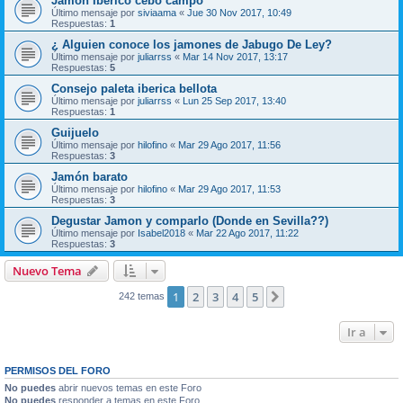
Jamon Iberico cebo campo
Último mensaje por
siviaama
«
Jue 30 Nov 2017, 10:49
Respuestas:
1
¿ Alguien conoce los jamones de Jabugo De Ley?
Último mensaje por
juliarrss
«
Mar 14 Nov 2017, 13:17
Respuestas:
5
Consejo paleta iberica bellota
Último mensaje por
juliarrss
«
Lun 25 Sep 2017, 13:40
Respuestas:
1
Guijuelo
Último mensaje por
hilofino
«
Mar 29 Ago 2017, 11:56
Respuestas:
3
Jamón barato
Último mensaje por
hilofino
«
Mar 29 Ago 2017, 11:53
Respuestas:
3
Degustar Jamon y comparlo (Donde en Sevilla??)
Último mensaje por
Isabel2018
«
Mar 22 Ago 2017, 11:22
Respuestas:
3
Nuevo Tema
1
2
3
4
5
Siguiente
242 temas
Ir a
PERMISOS DEL FORO
No puedes
abrir nuevos temas en este Foro
No puedes
responder a temas en este Foro