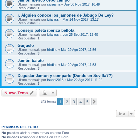
Jamon Iberico cebo campo
Último mensaje por
siviaama
«
Jue 30 Nov 2017, 10:49
Respuestas:
1
¿ Alguien conoce los jamones de Jabugo De Ley?
Último mensaje por
juliarrss
«
Mar 14 Nov 2017, 13:17
Respuestas:
5
Consejo paleta iberica bellota
Último mensaje por
juliarrss
«
Lun 25 Sep 2017, 13:40
Respuestas:
1
Guijuelo
Último mensaje por
hilofino
«
Mar 29 Ago 2017, 11:56
Respuestas:
3
Jamón barato
Último mensaje por
hilofino
«
Mar 29 Ago 2017, 11:53
Respuestas:
3
Degustar Jamon y comparlo (Donde en Sevilla??)
Último mensaje por
Isabel2018
«
Mar 22 Ago 2017, 11:22
Respuestas:
3
Nuevo Tema
1
2
3
4
5
Siguiente
242 temas
Ir a
PERMISOS DEL FORO
No puedes
abrir nuevos temas en este Foro
No puedes
responder a temas en este Foro