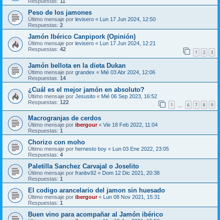
Respuestas:
11
Peso de los jamones
Último mensaje por
levisero
«
Lun 17 Jun 2024, 12:50
Respuestas:
2
Jamón Ibérico Canpipork (Opinión)
Último mensaje por
levisero
«
Lun 17 Jun 2024, 12:21
Respuestas:
42
1
2
3
Jamón bellota en la dieta Dukan
Último mensaje por
grandex
«
Mié 03 Abr 2024, 12:06
Respuestas:
14
¿Cuál es el mejor jamón en absoluto?
Último mensaje por
Jesusito
«
Mié 06 Sep 2023, 16:52
Respuestas:
122
1
6
7
8
9
…
Macrogranjas de cerdos
Último mensaje por
ibergour
«
Vie 18 Feb 2022, 11:04
Respuestas:
1
Chorizo con moho
Último mensaje por
hernesto boy
«
Lun 03 Ene 2022, 23:05
Respuestas:
4
Paletilla Sanchez Carvajal o Joselito
Último mensaje por
franbv92
«
Dom 12 Dic 2021, 20:38
Respuestas:
1
El codigo arancelario del jamon sin huesado
Último mensaje por
ibergour
«
Lun 08 Nov 2021, 15:31
Respuestas:
1
Buen vino para acompañar al Jamón ibérico