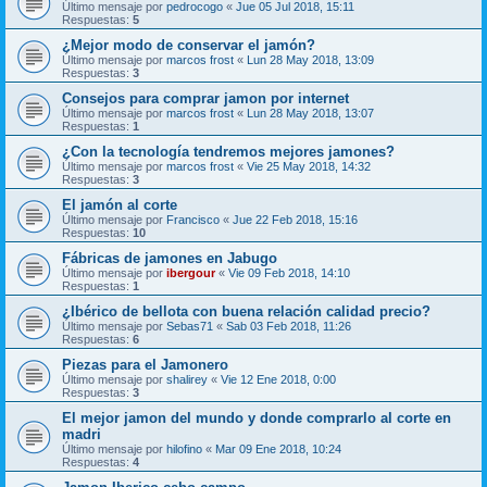
Último mensaje por
pedrocogo
«
Jue 05 Jul 2018, 15:11
Respuestas:
5
¿Mejor modo de conservar el jamón?
Último mensaje por
marcos frost
«
Lun 28 May 2018, 13:09
Respuestas:
3
Consejos para comprar jamon por internet
Último mensaje por
marcos frost
«
Lun 28 May 2018, 13:07
Respuestas:
1
¿Con la tecnología tendremos mejores jamones?
Último mensaje por
marcos frost
«
Vie 25 May 2018, 14:32
Respuestas:
3
El jamón al corte
Último mensaje por
Francisco
«
Jue 22 Feb 2018, 15:16
Respuestas:
10
Fábricas de jamones en Jabugo
Último mensaje por
ibergour
«
Vie 09 Feb 2018, 14:10
Respuestas:
1
¿Ibérico de bellota con buena relación calidad precio?
Último mensaje por
Sebas71
«
Sab 03 Feb 2018, 11:26
Respuestas:
6
Piezas para el Jamonero
Último mensaje por
shalirey
«
Vie 12 Ene 2018, 0:00
Respuestas:
3
El mejor jamon del mundo y donde comprarlo al corte en
madri
Último mensaje por
hilofino
«
Mar 09 Ene 2018, 10:24
Respuestas:
4