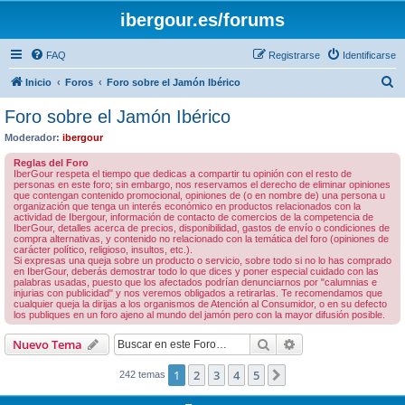
ibergour.es/forums
FAQ
Registrarse
Identificarse
B
Inicio
Foros
Foro sobre el Jamón Ibérico
u
Foro sobre el Jamón Ibérico
s
Moderador:
ibergour
c
Reglas del Foro
a
IberGour respeta el tiempo que dedicas a compartir tu opinión con el resto de
personas en este foro; sin embargo, nos reservamos el derecho de eliminar opiniones
r
que contengan contenido promocional, opiniones de (o en nombre de) una persona u
organización que tenga un interés económico en productos relacionados con la
actividad de Ibergour, información de contacto de comercios de la competencia de
IberGour, detalles acerca de precios, disponibilidad, gastos de envío o condiciones de
compra alternativas, y contenido no relacionado con la temática del foro (opiniones de
carácter político, religioso, insultos, etc.).
Si expresas una queja sobre un producto o servicio, sobre todo si no lo has comprado
en IberGour, deberás demostrar todo lo que dices y poner especial cuidado con las
palabras usadas, puesto que los afectados podrían denunciarnos por "calumnias e
injurias con publicidad" y nos veremos obligados a retirarlas. Te recomendamos que
cualquier queja la dirijas a los organismos de Atención al Consumidor, o en su defecto
los publiques en un foro ajeno al mundo del jamón pero con la mayor difusión posible.
Buscar
Búsqueda avanzad
Nuevo Tema
1
2
3
4
5
Siguiente
242 temas