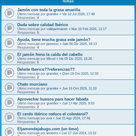
Temas
Jamón con toda la grasa amarilla
Último mensaje por
grandex
«
Vie 10 Jul 2026, 17:48
Respuestas:
4
Duda sobre calidad Ibérico
Último mensaje por
vallejanmaster
«
Mar 10 Feb 2026, 12:17
Respuestas:
5
Ayuda, tiene mucha grasa este jamón?
Último mensaje por
jamessc
«
Sab 06 Dic 2025, 18:13
Respuestas:
4
El jamón frena la caída del cabello
Último mensaje por
Mirvel
«
Vie 05 Dic 2025, 15:26
Respuestas:
5
Deleite Iberico??referencias??
Último mensaje por
grandex
«
Dom 19 Oct 2025, 12:33
Respuestas:
2
Chato murciano
Último mensaje por
grandex
«
Jue 16 Oct 2025, 11:10
Respuestas:
6
Aprovechar huesos para hacer fabada
Último mensaje por
grandex
«
Jue 17 Abr 2025, 9:03
Respuestas:
2
El cerdo ibérico reduce el colesterol?
Último mensaje por
eva
«
Jue 01 Ago 2024, 17:46
Respuestas:
9
Eljamondejabugo.com (un timo)
Último mensaje por
levisero
«
Lun 17 Jun 2024, 13:22