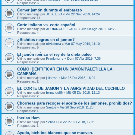
Respuestas:
6
Comer jamón durante el embarazo
Último mensaje por
JOSEILLO
«
Vie 22 Nov 2019, 14:24
Respuestas:
14
Corte italiano vs. corte español
Último mensaje por
ADRIANA DELGADO
«
Jue 08 Ago 2019, 14:55
Respuestas:
4
¿Bichitos negros en el jamon?
Último mensaje por
oliviamora
«
Mar 07 May 2019, 11:10
Respuestas:
5
El jamón ibérico el rey de la dieta paleo
Último mensaje por
Frankmurry
«
Dom 07 Abr 2019, 7:36
Respuestas:
2
CÓMO IDENTIFICAR EN UN JAMÓN/PALETILLA LA
CAMPAÑA
Último mensaje por
juliarrss
«
Mar 18 Dic 2018, 16:04
Respuestas:
2
EL CORTE DE JAMON Y LA AGRSIVIDAD DEL CUCHILLO
Último mensaje por
fernando86
«
Mié 05 Dic 2018, 12:13
Respuestas:
2
Chorreras para recoger el aceite de los jamones, prohibidos?
Último mensaje por
Santos
«
Vie 28 Sep 2018, 11:28
Respuestas:
1
Iberian Ham
Último mensaje por
Sebas71
«
Vie 27 Jul 2018, 12:31
Respuestas:
1
Ayuda, bichitos blancos que se mueven.