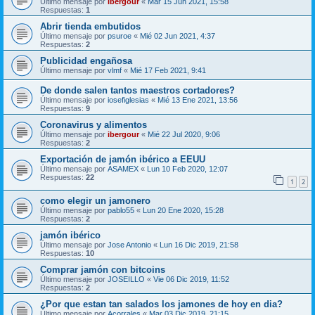
Último mensaje por
ibergour
«
Mar 15 Jun 2021, 15:58
Respuestas:
1
Abrir tienda embutidos
Último mensaje por
psuroe
«
Mié 02 Jun 2021, 4:37
Respuestas:
2
Publicidad engañosa
Último mensaje por
vlmf
«
Mié 17 Feb 2021, 9:41
De donde salen tantos maestros cortadores?
Último mensaje por
iosefiglesias
«
Mié 13 Ene 2021, 13:56
Respuestas:
9
Coronavirus y alimentos
Último mensaje por
ibergour
«
Mié 22 Jul 2020, 9:06
Respuestas:
2
Exportación de jamón ibérico a EEUU
Último mensaje por
ASAMEX
«
Lun 10 Feb 2020, 12:07
Respuestas:
22
1
2
como elegir un jamonero
Último mensaje por
pablo55
«
Lun 20 Ene 2020, 15:28
Respuestas:
2
jamón ibérico
Último mensaje por
Jose Antonio
«
Lun 16 Dic 2019, 21:58
Respuestas:
10
Comprar jamón con bitcoins
Último mensaje por
JOSEILLO
«
Vie 06 Dic 2019, 11:52
Respuestas:
2
¿Por que estan tan salados los jamones de hoy en dia?
Último mensaje por
Acorrales
«
Mar 03 Dic 2019, 21:15