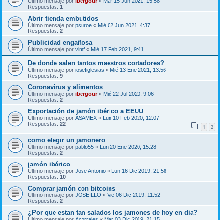
Último mensaje por
ibergour
«
Mar 15 Jun 2021, 15:58
Respuestas:
1
Abrir tienda embutidos
Último mensaje por
psuroe
«
Mié 02 Jun 2021, 4:37
Respuestas:
2
Publicidad engañosa
Último mensaje por
vlmf
«
Mié 17 Feb 2021, 9:41
De donde salen tantos maestros cortadores?
Último mensaje por
iosefiglesias
«
Mié 13 Ene 2021, 13:56
Respuestas:
9
Coronavirus y alimentos
Último mensaje por
ibergour
«
Mié 22 Jul 2020, 9:06
Respuestas:
2
Exportación de jamón ibérico a EEUU
Último mensaje por
ASAMEX
«
Lun 10 Feb 2020, 12:07
Respuestas:
22
1
2
como elegir un jamonero
Último mensaje por
pablo55
«
Lun 20 Ene 2020, 15:28
Respuestas:
2
jamón ibérico
Último mensaje por
Jose Antonio
«
Lun 16 Dic 2019, 21:58
Respuestas:
10
Comprar jamón con bitcoins
Último mensaje por
JOSEILLO
«
Vie 06 Dic 2019, 11:52
Respuestas:
2
¿Por que estan tan salados los jamones de hoy en dia?
Último mensaje por
Acorrales
«
Mar 03 Dic 2019, 21:15