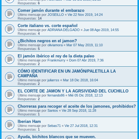
Respuestas:
6
Comer jamón durante el embarazo
Último mensaje por
JOSEILLO
«
Vie 22 Nov 2019, 14:24
Respuestas:
14
Corte italiano vs. corte español
Último mensaje por
ADRIANA DELGADO
«
Jue 08 Ago 2019, 14:55
Respuestas:
4
¿Bichitos negros en el jamon?
Último mensaje por
oliviamora
«
Mar 07 May 2019, 11:10
Respuestas:
5
El jamón ibérico el rey de la dieta paleo
Último mensaje por
Frankmurry
«
Dom 07 Abr 2019, 7:36
Respuestas:
2
CÓMO IDENTIFICAR EN UN JAMÓN/PALETILLA LA
CAMPAÑA
Último mensaje por
juliarrss
«
Mar 18 Dic 2018, 16:04
Respuestas:
2
EL CORTE DE JAMON Y LA AGRSIVIDAD DEL CUCHILLO
Último mensaje por
fernando86
«
Mié 05 Dic 2018, 12:13
Respuestas:
2
Chorreras para recoger el aceite de los jamones, prohibidos?
Último mensaje por
Santos
«
Vie 28 Sep 2018, 11:28
Respuestas:
1
Iberian Ham
Último mensaje por
Sebas71
«
Vie 27 Jul 2018, 12:31
Respuestas:
1
Ayuda, bichitos blancos que se mueven.