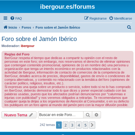
ibergour.es/forums
FAQ
Registrarse
Identificarse
B
Inicio
Foros
Foro sobre el Jamón Ibérico
u
Foro sobre el Jamón Ibérico
s
Moderador:
ibergour
c
Reglas del Foro
a
IberGour respeta el tiempo que dedicas a compartir tu opinión con el resto de
personas en este foro; sin embargo, nos reservamos el derecho de eliminar opiniones
r
que contengan contenido promocional, opiniones de (o en nombre de) una persona u
organización que tenga un interés económico en productos relacionados con la
actividad de Ibergour, información de contacto de comercios de la competencia de
IberGour, detalles acerca de precios, disponibilidad, gastos de envío o condiciones de
compra alternativas, y contenido no relacionado con la temática del foro (opiniones de
carácter político, religioso, insultos, etc.).
Si expresas una queja sobre un producto o servicio, sobre todo si no lo has comprado
en IberGour, deberás demostrar todo lo que dices y poner especial cuidado con las
palabras usadas, puesto que los afectados podrían denunciarnos por "calumnias e
injurias con publicidad" y nos veremos obligados a retirarlas. Te recomendamos que
cualquier queja la dirijas a los organismos de Atención al Consumidor, o en su defecto
los publiques en un foro ajeno al mundo del jamón pero con la mayor difusión posible.
Buscar
Búsqueda avanzad
Nuevo Tema
1
2
3
4
5
Siguiente
242 temas