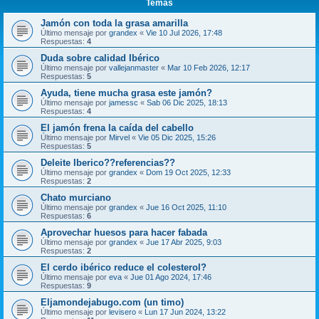
Temas
Jamón con toda la grasa amarilla
Último mensaje por
grandex
«
Vie 10 Jul 2026, 17:48
Respuestas:
4
Duda sobre calidad Ibérico
Último mensaje por
vallejanmaster
«
Mar 10 Feb 2026, 12:17
Respuestas:
5
Ayuda, tiene mucha grasa este jamón?
Último mensaje por
jamessc
«
Sab 06 Dic 2025, 18:13
Respuestas:
4
El jamón frena la caída del cabello
Último mensaje por
Mirvel
«
Vie 05 Dic 2025, 15:26
Respuestas:
5
Deleite Iberico??referencias??
Último mensaje por
grandex
«
Dom 19 Oct 2025, 12:33
Respuestas:
2
Chato murciano
Último mensaje por
grandex
«
Jue 16 Oct 2025, 11:10
Respuestas:
6
Aprovechar huesos para hacer fabada
Último mensaje por
grandex
«
Jue 17 Abr 2025, 9:03
Respuestas:
2
El cerdo ibérico reduce el colesterol?
Último mensaje por
eva
«
Jue 01 Ago 2024, 17:46
Respuestas:
9
Eljamondejabugo.com (un timo)
Último mensaje por
levisero
«
Lun 17 Jun 2024, 13:22