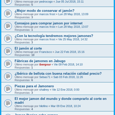
Último mensaje por
pedrocogo
«
Jue 05 Jul 2018, 15:11
Respuestas:
5
¿Mejor modo de conservar el jamón?
Último mensaje por
marcos frost
«
Lun 28 May 2018, 13:09
Respuestas:
3
Consejos para comprar jamon por internet
Último mensaje por
marcos frost
«
Lun 28 May 2018, 13:07
Respuestas:
1
¿Con la tecnología tendremos mejores jamones?
Último mensaje por
marcos frost
«
Vie 25 May 2018, 14:32
Respuestas:
3
El jamón al corte
Último mensaje por
Francisco
«
Jue 22 Feb 2018, 15:16
Respuestas:
10
Fábricas de jamones en Jabugo
Último mensaje por
ibergour
«
Vie 09 Feb 2018, 14:10
Respuestas:
1
¿Ibérico de bellota con buena relación calidad precio?
Último mensaje por
Sebas71
«
Sab 03 Feb 2018, 11:26
Respuestas:
6
Piezas para el Jamonero
Último mensaje por
shalirey
«
Vie 12 Ene 2018, 0:00
Respuestas:
3
El mejor jamon del mundo y donde comprarlo al corte en
madri
Último mensaje por
hilofino
«
Mar 09 Ene 2018, 10:24
Respuestas:
4