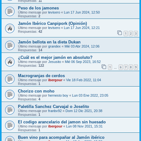
Respuestas:
11
Peso de los jamones
Último mensaje por
levisero
«
Lun 17 Jun 2024, 12:50
Respuestas:
2
Jamón Ibérico Canpipork (Opinión)
Último mensaje por
levisero
«
Lun 17 Jun 2024, 12:21
Respuestas:
42
1
2
3
Jamón bellota en la dieta Dukan
Último mensaje por
grandex
«
Mié 03 Abr 2024, 12:06
Respuestas:
14
¿Cuál es el mejor jamón en absoluto?
Último mensaje por
Jesusito
«
Mié 06 Sep 2023, 16:52
Respuestas:
122
1
6
7
8
9
…
Macrogranjas de cerdos
Último mensaje por
ibergour
«
Vie 18 Feb 2022, 11:04
Respuestas:
1
Chorizo con moho
Último mensaje por
hernesto boy
«
Lun 03 Ene 2022, 23:05
Respuestas:
4
Paletilla Sanchez Carvajal o Joselito
Último mensaje por
franbv92
«
Dom 12 Dic 2021, 20:38
Respuestas:
1
El codigo arancelario del jamon sin huesado
Último mensaje por
ibergour
«
Lun 08 Nov 2021, 15:31
Respuestas:
1
Buen vino para acompañar al Jamón ibérico