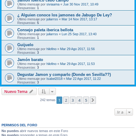
Jamon Iberico cebo campo
Último mensaje por
siviaama
«
Jue 30 Nov 2017, 10:49
Respuestas:
1
¿ Alguien conoce los jamones de Jabugo De Ley?
Último mensaje por
juliarrss
«
Mar 14 Nov 2017, 13:17
Respuestas:
5
Consejo paleta iberica bellota
Último mensaje por
juliarrss
«
Lun 25 Sep 2017, 13:40
Respuestas:
1
Guijuelo
Último mensaje por
hilofino
«
Mar 29 Ago 2017, 11:56
Respuestas:
3
Jamón barato
Último mensaje por
hilofino
«
Mar 29 Ago 2017, 11:53
Respuestas:
3
Degustar Jamon y comparlo (Donde en Sevilla??)
Último mensaje por
Isabel2018
«
Mar 22 Ago 2017, 11:22
Respuestas:
3
Nuevo Tema
1
2
3
4
5
Siguiente
242 temas
Ir a
PERMISOS DEL FORO
No puedes
abrir nuevos temas en este Foro
No puedes
responder a temas en este Foro