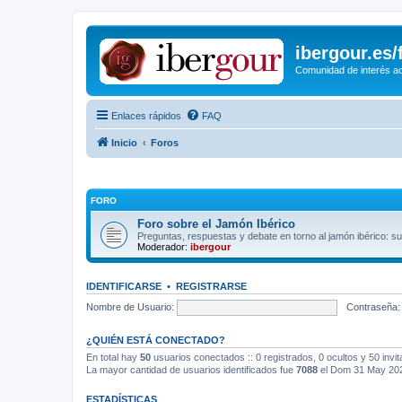
ibergour.es
Comunidad de interés ace
Enlaces rápidos
FAQ
Inicio
Foros
FORO
Foro sobre el Jamón Ibérico
Preguntas, respuestas y debate en torno al jamón ibérico: su 
Moderador:
ibergour
IDENTIFICARSE
•
REGISTRARSE
Nombre de Usuario:
Contraseña:
¿QUIÉN ESTÁ CONECTADO?
En total hay
50
usuarios conectados :: 0 registrados, 0 ocultos y 50 invi
La mayor cantidad de usuarios identificados fue
7088
el Dom 31 May 202
ESTADÍSTICAS