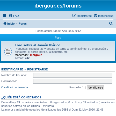
ibergour.es/forums
FAQ
Registrarse
Identificarse
B
Inicio
Foros
u
Fecha actual Sab 08 Ago 2026, 9:12
s
Foro
c
Foro sobre el Jamón Ibérico
a
Preguntas, respuestas y debate en torno al jamón ibérico: su producción y
consumo, el cerdo ibérico, la industria, etc.
r
Moderador:
ibergour
Temas:
242
IDENTIFICARSE
•
REGISTRARSE
Nombre de Usuario:
Contraseña:
Olvidé mi contraseña
Recordar
¿QUIÉN ESTÁ CONECTADO?
En total hay
59
usuarios conectados :: 0 registrados, 0 ocultos y 59 invitados (basados en
usuarios activos en los últimos 5 minutos)
La mayor cantidad de usuarios identificados fue
7088
el Dom 31 May 2026, 21:48