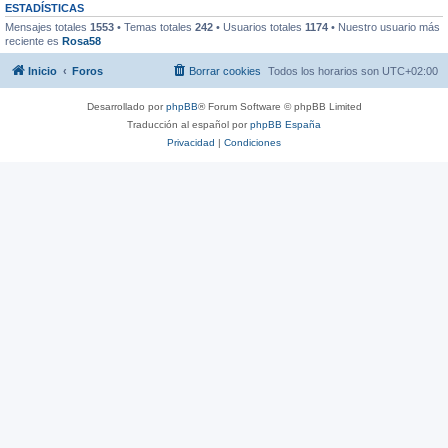
ESTADÍSTICAS
Mensajes totales
1553
• Temas totales
242
• Usuarios totales
1174
• Nuestro usuario más
reciente es
Rosa58
Inicio
Foros
Borrar cookies
Todos los horarios son
UTC+02:00
Desarrollado por
phpBB
® Forum Software © phpBB Limited
Traducción al español por
phpBB España
Privacidad
|
Condiciones