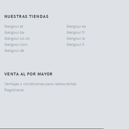
NUESTRAS TIENDAS
ibergour.at
ibergour.es
ibergour.be
ibergour.fr
ibergour.co.uk
ibergour.ie
ibergour.com
ibergour.it
ibergour.de
VENTA AL POR MAYOR
Ventajas y condiciones para restaurantes
Registrarse