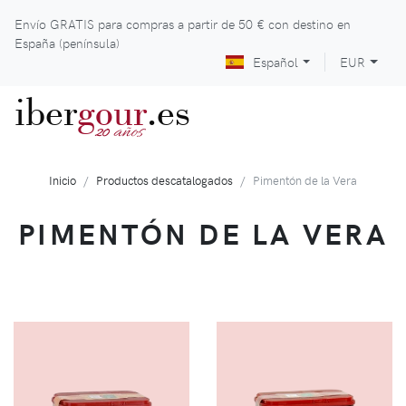
Envío GRATIS para compras a partir de
50 €
con destino en
España (península)
Español
EUR
iber
gour
.es
años
20
Inicio
Productos descatalogados
Pimentón de la Vera
PIMENTÓN DE LA VERA