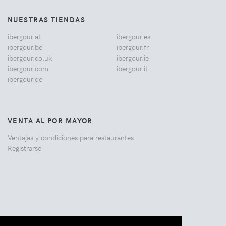
NUESTRAS TIENDAS
ibergour.at
ibergour.es
ibergour.be
ibergour.fr
ibergour.co.uk
ibergour.ie
ibergour.com
ibergour.it
ibergour.de
VENTA AL POR MAYOR
Ventajas y condiciones para restaurantes
Registrarse