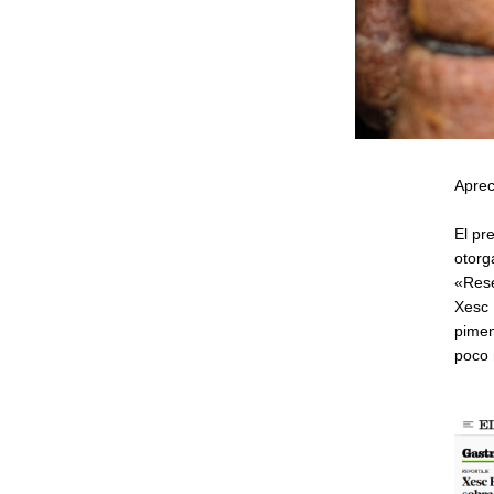
Aprec
El pr
otorg
«Rese
Xesc 
pimen
poco 