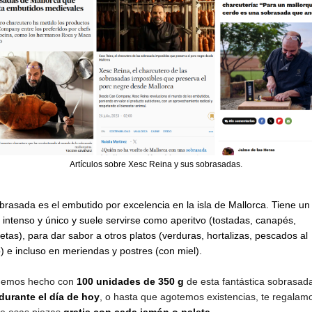
Artículos sobre Xesc Reina y sus sobrasadas.
brasada es el embutido por excelencia en la isla de Mallorca. Tiene un
 intenso y único y suele servirse como aperitvo (tostadas, canapés,
etas), para dar sabor a otros platos (verduras, hortalizas, pescados al
) e incluso en
meriendas y 
postres (con miel).
hemos hecho con
100 unidades de 350 g 
de esta fantástica sobrasada
durante el día de hoy
, o hasta que agotemos existencias, te regalam
e esas piezas
gratis con cada jamón o paleta
.