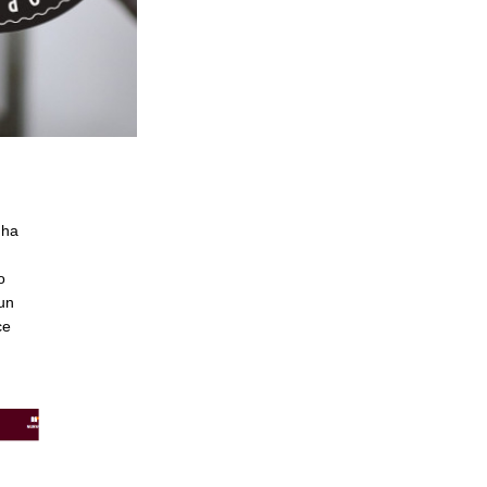
 ha
o
 un
ce