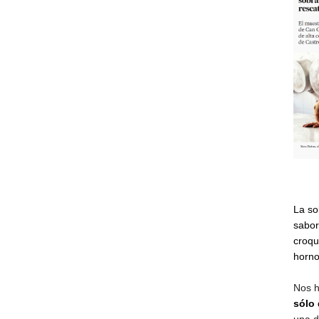
La so
sabor
croqu
horno
Nos 
sólo 
una d