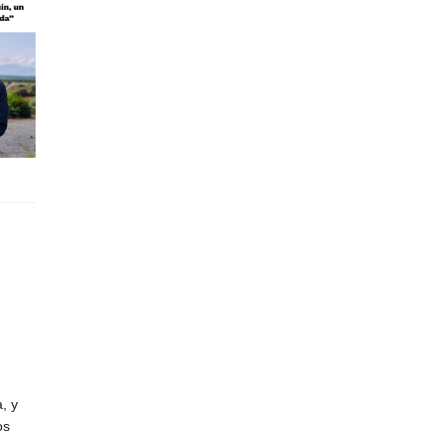
, y
os