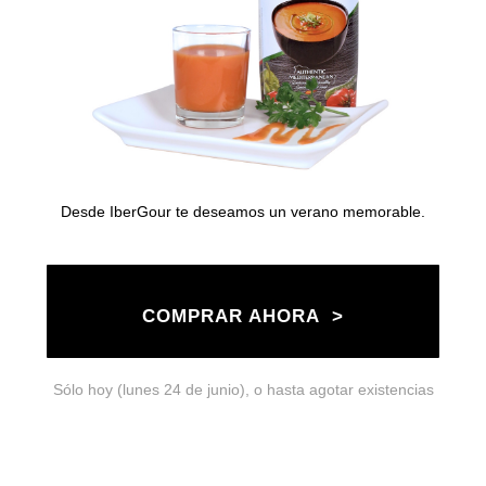
Desde IberGour te deseamos un verano memorable.
COMPRAR AHORA >
Sólo hoy (lunes 24 de junio), o hasta agotar existencias